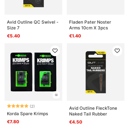
Avid Outline QC Swivel -
Fladen Pater Noster
Size 7
Arms 10cm X 3pcs
€5.40
€1.40
Arvio:
5.0 5:sta tähdestä
(2)
Avid Outline FleckTone
Korda Spare Krimps
Naked Tail Rubber
€7.80
€4.50