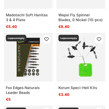
Madotachi Soft Hanitas
Wapsi Fly Spinner
3 & 4 Plate
Blades, 0 Nickel (10-pcs)
€5.40
€8.40
Loppuunmyyty
Loppuunmyyty
Fox Edges Naturals
Korum Speci-Heli Kits
Leader Beads
€3.40
€5