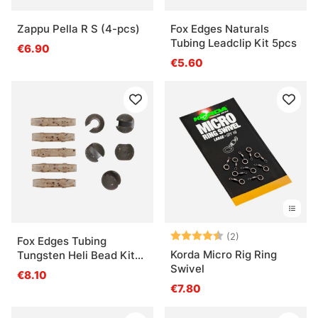
Zappu Pella R S (4-pcs)
Fox Edges Naturals
Tubing Leadclip Kit 5pcs
€6.90
€5.60
Arvio:
4.5 5:sta tähde
(2)
Fox Edges Tubing
Korda Micro Rig Ring
Tungsten Heli Bead Kit
Swivel
5pcs
€8.10
€7.80