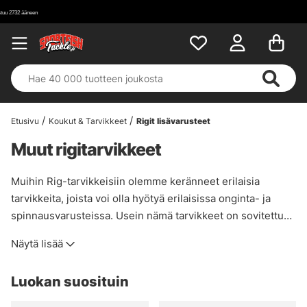
Etusivu
Koukut & Tarvikkeet
Rigit lisävarusteet
Muut rigitarvikkeet
Muihin Rig-tarvikkeisiin olemme keränneet erilaisia
tarvikkeita, joista voi olla hyötyä erilaisissa onginta- ja
spinnausvarusteissa. Usein nämä tarvikkeet on sovitettu
tiettyihin menetelmiin ja takiloihin, minkä vuoksi niitä on
Näytä lisää
vaikea sijoittaa muihin myymälämme kategorioihin.
Olemme keränneet tänne pieniä yksityiskohtia, jotka voivat
Luokan suosituin
olla ratkaisevia tietyissä tilanteissa ja jotka voivat saada
kalan valitsemaan juuri sinun syöttisi.