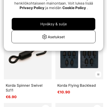
henkilökohtaiseen mainontaan. Voit lukea lisää
Privacy Policy
ja meidän
Cookie Policy
.
Ryugi Glide Hanger
Korda Safe Zone 4mm
Rubber Bead 25 pcs
alk.€4.60
alk.€4.60
Hyväksy & sulje
€5.10
Asetukset
Korda Spinner Swivel
Korda Flying Backlead
Sz11
€10.90
€6.90