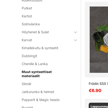
Koukkutuubit
Putket
Kartiot
Solmulanka
Höyhenet & Sulat
Karvat
Kimallekuitu & synteetit
Dubbingit
Chenille & Lanka
Muut synteettiset
materiaalit
Frödin SSS 
Silmät
€6.90
Jatkorunko & helmet
Popperit & Magic heads
Loppuunmy
Pyrstöt