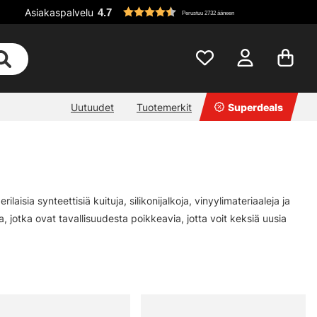
Asiakaspalvelu
4.7
Perustuu 2732 ääneen
Uutuudet
Tuotemerkit
Superdeals
aisia synteettisiä kuituja, silikonijalkoja, vinyylimateriaaleja ja
la, jotka ovat tavallisuudesta poikkeavia, jotta voit keksiä uusia