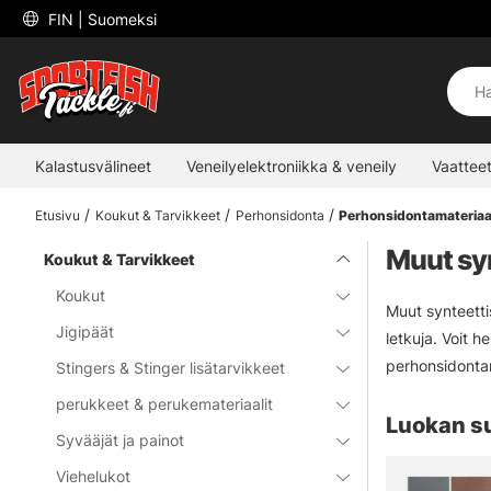
 FIN 
| Suomeksi
Kalastusvälineet
Veneilyelektroniikka & veneily
Vaatteet
Etusivu
Koukut & Tarvikkeet
Perhonsidonta
Perhonsidontamateriaal
Muut syn
Koukut & Tarvikkeet
Koukut
Muut synteettis
Jigipäät
letkuja. Voit h
perhonsidontam
Stingers & Stinger lisätarvikkeet
perukkeet & perukemateriaalit
Luokan s
Syvääjät ja painot
Viehelukot