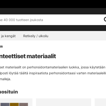
 ja kengät
Retkeily / ulkoilu
it
teettiset materiaalit
et materiaalit on perhonsidontamateriaalien luokka, jossa käytetään eril
elposti löytää täältä inspiraatiota perhonsidontaasi varten materiaaleil
alleja.
uosituin