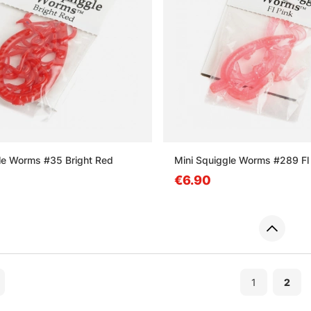
le Worms #35 Bright Red
Mini Squiggle Worms #289 Fl
€6.90
1
2