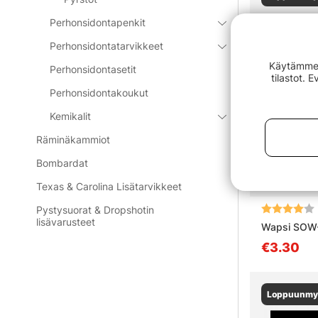
Perhonsidontapenkit
Perhonsidontatarvikkeet
Käytämme e
Perhonsidontasetit
tilastot. 
Perhonsidontakoukut
Kemikalit
Räminäkammiot
Bombardat
Texas & Carolina Lisätarvikkeet
Arvio:
Pystysuorat & Dropshotin
lisävarusteet
Wapsi SOW-
€3.30
Loppuunmy