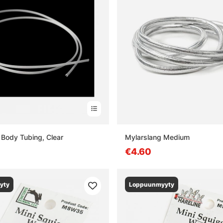
 Body Tubing, Clear
Mylarslang Medium
€4.60
yty
Loppuunmyyty