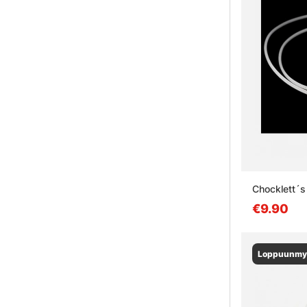
Chocklett´s
€9.90
Loppuunmy