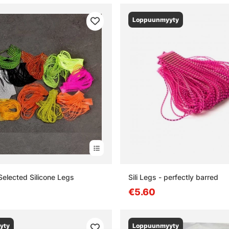
Loppuunmyyty
Selected Silicone Legs
Sili Legs - perfectly barred
€5.60
yty
Loppuunmyyty