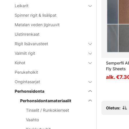
Leikarit
Spinner rigit & lisälipat
Matalan veden jigiruuvit
Uistinrenkaat
Rigit lisävarusteet
Valmiit rigit
Kohot
Nature's Spirit Disco Wavy
Semperfli 
Legs
Fly Sheets
Perukeholkit
alk. €5.20
alk. €7.3
Ongintasarjat
Perhonsidonta
Perhonsidontamateriaalit
Oletus:
Tinselit / Runkokierreet
Vaahto