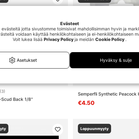
Evästeet
västeitä jotta sivustomme toimisivat mahdollisimman hyvin ja markki
Evästeitä voidaan käyttää henkilökohtaiseen ja ei-henkilökohtaiseen 
Voit lukea lisää
Privacy Policy
ja meidän
Cookie Policy
.
Asetukset
Hyväksy & sulje
4.0 5:sta tähdestä
(3)
Semperfli Synthetic Peacock 
Scud Back 1/8''
€4.50
yty
Loppuunmyyty