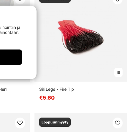
nointiin ja
mainontaan.
Herl
Sili Legs - Fire Tip
€5.60
Loppuunmyyty