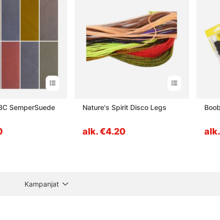
ABC SemperSuede
Nature's Spirit Disco Legs
Boob
0
alk. €4.20
alk
Kampanjat