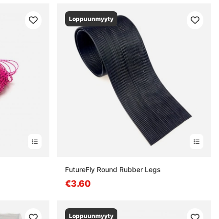
Loppuunmyyty
FutureFly Round Rubber Legs
€3.60
Loppuunmyyty