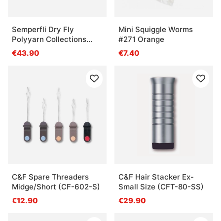
Semperfli Dry Fly
Mini Squiggle Worms
Polyyarn Collections
#271 Orange
General Dry Fly
€43.90
€7.40
Collection
C&F Spare Threaders
C&F Hair Stacker Ex-
Midge/Short (CF-602-S)
Small Size (CFT-80-SS)
€12.90
€29.90