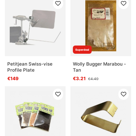
Superdeal
Petitjean Swiss-vise
Wolly Bugger Marabou -
Profile Plate
Tan
€149
€3.21
€4.49