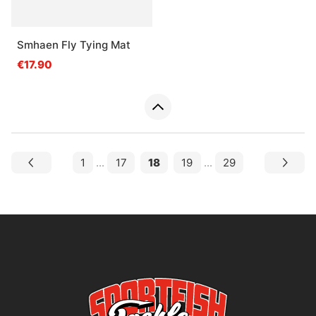
Smhaen Fly Tying Mat
€17.90
1
...
17
18
19
...
29