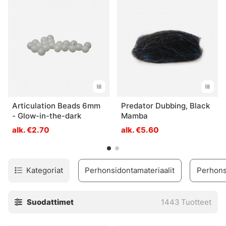
helpoimmin kategorioidemme tai tuotemerkin kautta.
Articulation Beads 6mm
Predator Dubbing, Black
- Glow-in-the-dark
Mamba
alk. €2.70
alk. €5.60
Kategoriat
Perhonsidontamateriaalit
Perhons
Suodattimet
1443
Tuotteet