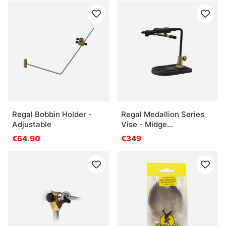
Regal Bobbin Holder -
Regal Medallion Series
Adjustable
Vise - Midge
Jaws/Aluminum Pocket
€64.90
€349
Base