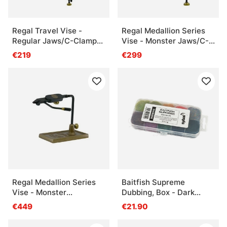
Regal Travel Vise -
Regal Medallion Series
Regular Jaws/C-Clamp
Vise - Monster Jaws/C-
(Inex Vise)
Clamp
€219
€299
Regal Medallion Series
Baitfish Supreme
Vise - Monster
Dubbing, Box - Dark
Jaws/Bronze Traditional
Colors
€449
€21.90
Base