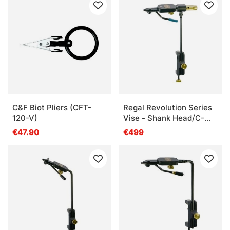
C&F Biot Pliers (CFT-
Regal Revolution Series
120-V)
Vise - Shank Head/C-
Clamp
€47.90
€499