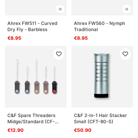
Ahrex FW511 - Curved
Ahrex FW560 - Nymph
Dry Fly - Barbless
Traditional
€8.95
€8.95
C&F Spare Threaders
C&F 2-in-1 Hair Stacker
Midge/Standard (CF-
Small (CFT-80-S)
602)
€12.90
€50.90