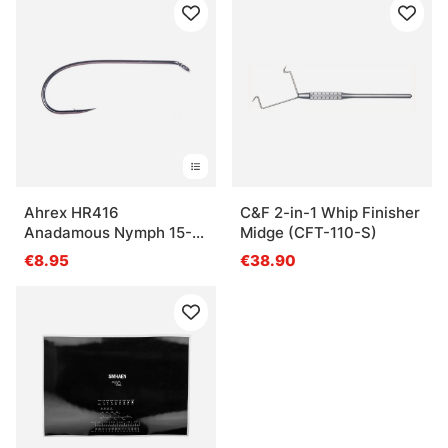
Ahrex HR416
C&F 2-in-1 Whip Finisher
Anadamous Nymph 15-
Midge (CFT-110-S)
pack
€8.95
€38.90