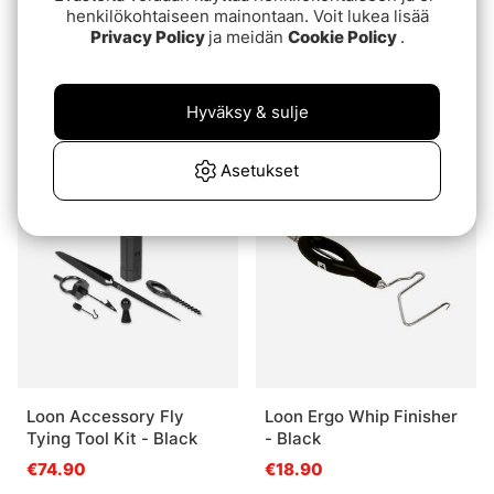
henkilökohtaiseen mainontaan. Voit lukea lisää
Privacy Policy
ja meidän
Cookie Policy
.
Loon Ergo Dubbing Pick
Loon Core Fly Tying Tool
Kit - Black
Hyväksy & sulje
€15.90
€74.90
Asetukset
Loon Accessory Fly
Loon Ergo Whip Finisher
Tying Tool Kit - Black
- Black
€74.90
€18.90