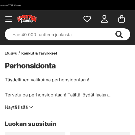
Etusivu
Koukut & Tarvikkeet
Perhonsidonta
Täydellinen valikoima perhonsidontaan!
Tervetuloa perhonsidontaan! Täältä löydät laajan
valikoiman vempaimia, joita tarvitset perhonsidontaan.
Näytä lisää
Myymme vain materiaaleja, joita itse haluamme käyttää, eli
laadukkaita ja tuoreita tuotteita.
Luokan suosituin
Suodata alla olevat tuotteet löytääksesi etsimäsi