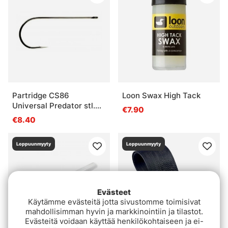
Partridge CS86
Loon Swax High Tack
Universal Predator stl.
€7.90
4/0 (10kpl)
€8.40
Loppuunmyyty
Loppuunmyyty
Evästeet
Käytämme evästeitä jotta sivustomme toimisivat
mahdollisimman hyvin ja markkinointiin ja tilastot.
Evästeitä voidaan käyttää henkilökohtaiseen ja ei-