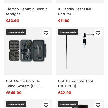
Tiemco Ceramic Bobbin
X-Caddis Deer Hair -
Straight
Natural
€23.90
€11.90
Loppuunmyyty
Loppuunmyyty
C&F Marco Polo Fly
C&F Parachute Tool
Tying System (CFT-
(CFT-200)
1000)
€549.90
€42.90
Loppuunmyyty
Loppuunmyyty