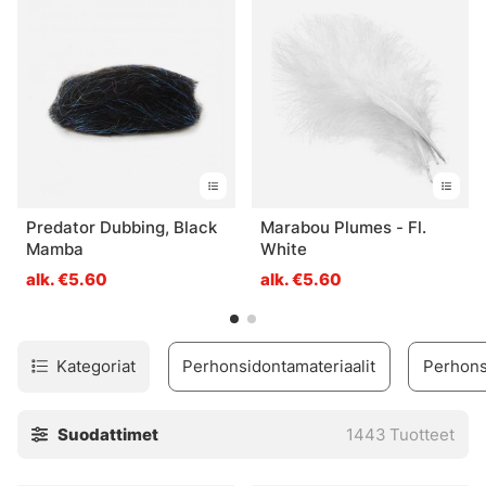
helpoimmin kategorioidemme tai tuotemerkin kautta.
Predator Dubbing, Black
Marabou Plumes - Fl.
Mamba
White
alk. €5.60
alk. €5.60
Kategoriat
Perhonsidontamateriaalit
Perhons
Suodattimet
1443
Tuotteet