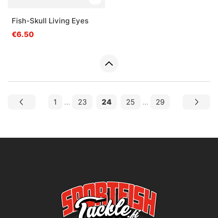
Fish-Skull Living Eyes
€6.50
1
...
23
24
25
...
29