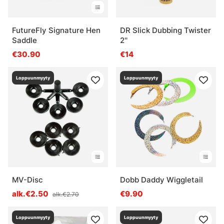
FutureFly Signature Hen
DR Slick Dubbing Twister
Saddle
2''
€30.90
€14
Loppuunmyyty
Loppuunmyyty
MV-Disc
Dobb Daddy Wiggletail
alk.€2.50
€9.90
alk.€2.70
Loppuunmyyty
Loppuunmyyty