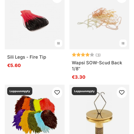
Arvio:
4.0 5:sta tähde
(3)
Sili Legs - Fire Tip
Wapsi SOW-Scud Back
€5.60
1/8''
€3.30
Loppuunmyyty
Loppuunmyyty