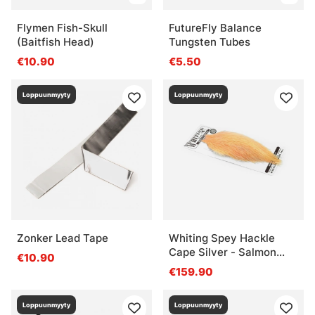
Flymen Fish-Skull
FutureFly Balance
(Baitfish Head)
Tungsten Tubes
€10.90
€5.50
Loppuunmyyty
Loppuunmyyty
Zonker Lead Tape
Whiting Spey Hackle
Cape Silver - Salmon
€10.90
Pink
€159.90
Loppuunmyyty
Loppuunmyyty