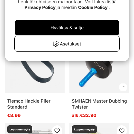
henkilökohtaiseen mainontaan. Voit lukea lisää
Privacy Policy
ja meidän
Cookie Policy
.
CAUTERY
FutureFly Round Rubber
(Brännverktyg)
Legs
€39.90
€3.60
Hyväksy & sulje
Loppuunmyyty
Loppuunmyyty
Asetukset
Tiemco Hackle Plier
SMHAEN Master Dubbing
Standard
Twister
€8.99
alk.€32.90
Loppuunmyyty
Loppuunmyyty