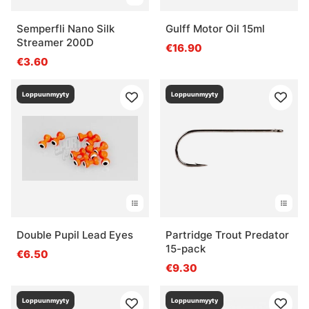
Semperfli Nano Silk
Gulff Motor Oil 15ml
Streamer 200D
€16.90
€3.60
Loppuunmyyty
Loppuunmyyty
Double Pupil Lead Eyes
Partridge Trout Predator
15-pack
€6.50
€9.30
Loppuunmyyty
Loppuunmyyty