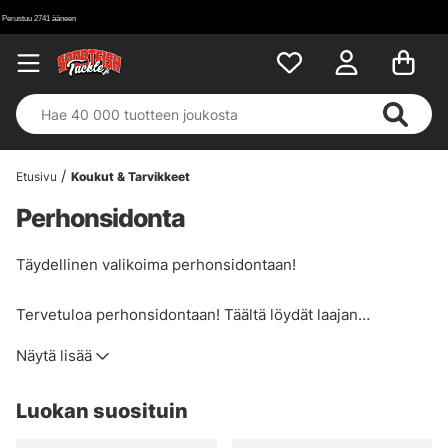
Etusivu
Koukut & Tarvikkeet
Perhonsidonta
Täydellinen valikoima perhonsidontaan!
Tervetuloa perhonsidontaan! Täältä löydät laajan
valikoiman vempaimia, joita tarvitset perhonsidontaan.
Näytä lisää
Myymme vain materiaaleja, joita itse haluamme käyttää, eli
laadukkaita ja tuoreita tuotteita.
Luokan suosituin
Suodata alla olevat tuotteet löytääksesi etsimäsi