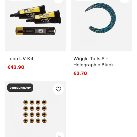
Loon UV Kit
Wiggle Tails S -
Holographic Black
€43.90
€3.70
Loppuunmyyty