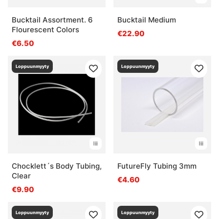
Bucktail Assortment. 6
Bucktail Medium
Flourescent Colors
€22.90
€6.50
Loppuunmyyty
Loppuunmyyty
Chocklett´s Body Tubing,
FutureFly Tubing 3mm
Clear
€4.60
€9.90
Loppuunmyyty
Loppuunmyyty