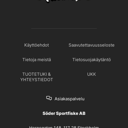
Käyttöehdot
Saavutettavuusseloste
Tietoja meistä
Tietosuojakäytäntö
TUOTETUKI &
UKK
YHTEYSTIEDOT
Asiakaspalvelu
Söder Sportfiske AB
Hornsgatan 148, 117 28 Stockholm