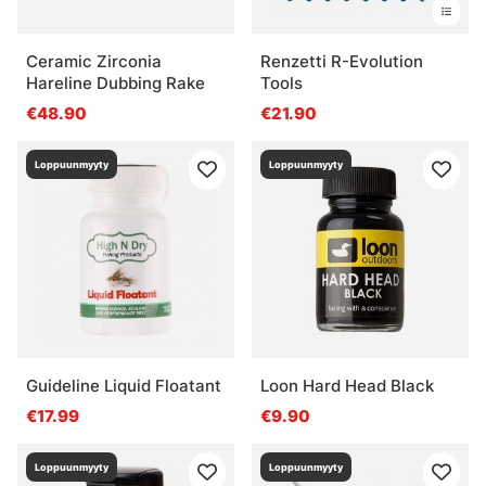
Ceramic Zirconia
Renzetti R-Evolution
Hareline Dubbing Rake
Tools
€48.90
€21.90
Loppuunmyyty
Loppuunmyyty
Guideline Liquid Floatant
Loon Hard Head Black
€17.99
€9.90
Loppuunmyyty
Loppuunmyyty