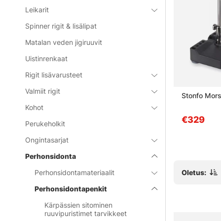
Leikarit
Spinner rigit & lisälipat
Matalan veden jigiruuvit
Uistinrenkaat
Rigit lisävarusteet
Valmiit rigit
Cam Vise
Super AA Vise
Stonfo Morse
Kohot
€22.90
€329
Perukeholkit
Ongintasarjat
Perhonsidonta
Oletus:
Perhonsidontamateriaalit
Perhonsidontapenkit
Kärpässien sitominen
ruuvipuristimet tarvikkeet