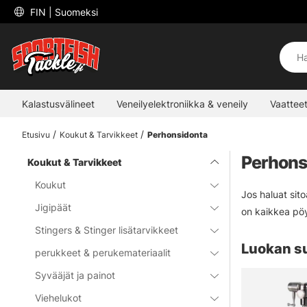
 FIN 
| Suomeksi
Kalastusvälineet
Veneilyelektroniikka & veneily
Vaatteet
Etusivu
Koukut & Tarvikkeet
Perhonsidonta
Perhons
Koukut & Tarvikkeet
Koukut
Jos haluat sito
Jigipäät
on kaikkea pöyt
Stingers & Stinger lisätarvikkeet
Luokan s
perukkeet & perukemateriaalit
Syvääjät ja painot
Viehelukot