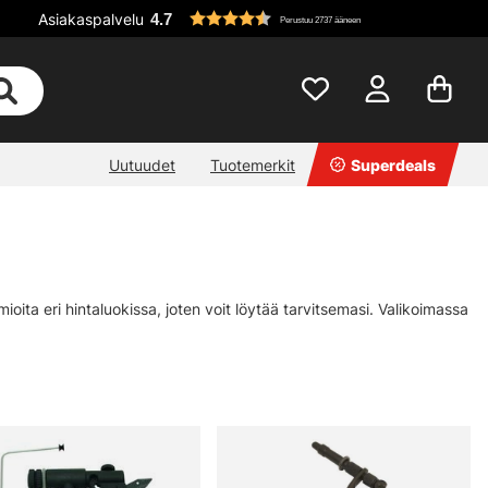
Asiakaspalvelu
4.7
Perustuu 2737 ääneen
Uutuudet
Tuotemerkit
Superdeals
ioita eri hintaluokissa, joten voit löytää tarvitsemasi. Valikoimassa