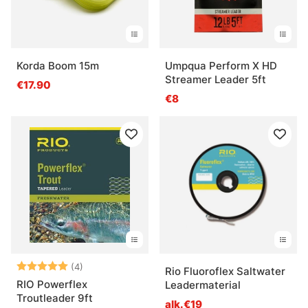
Korda Boom 15m
Umpqua Perform X HD
Streamer Leader 5ft
€17.90
€8
Arvio:
5.0 5:sta tähdestä
(4)
Rio Fluoroflex Saltwater
RIO Powerflex
Leadermaterial
Troutleader 9ft
alk.€19