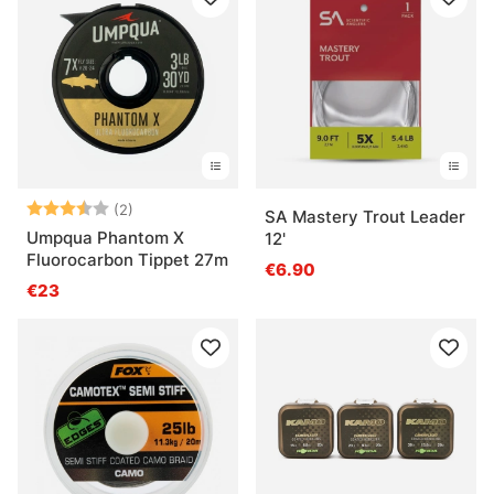
Arvio:
3.5 5:sta tähdestä
(2)
SA Mastery Trout Leader
Umpqua Phantom X
12'
Fluorocarbon Tippet 27m
€6.90
€23