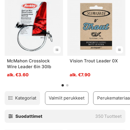
takiloihimme, jotka ovat Ruotsin markkinoiden
parhaimmistoa. Käsintehtyjen krimppien ja korkealaatuisen
nailonin är det riktigt beautiful rigs.
Är du osäker på storlekar på tafsar och stingers så &aum;r
du plus &aum;n v&aum;lkommen att maila, slå en pling
eller bara komma in till butiken så hj&aum;lper vi dig.\"
McMahon Crosslock
Vision Trout Leader 0X
Wire Leader 6in 30lb
alk. €3.60
alk. €7.90
Kategoriat
Valmiit perukkeet
Perukemateriaal
Suodattimet
350
Tuotteet