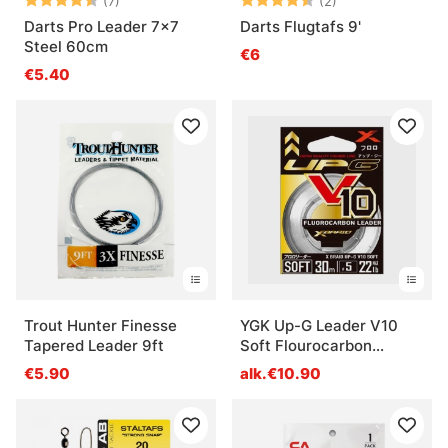
(7)
(2)
Darts Pro Leader 7x7
Darts Flugtafs 9'
Steel 60cm
€6
€5.40
Trout Hunter Finesse
YGK Up-G Leader V10
Tapered Leader 9ft
Soft Flourocarbon
Leader
€5.90
alk.€10.90