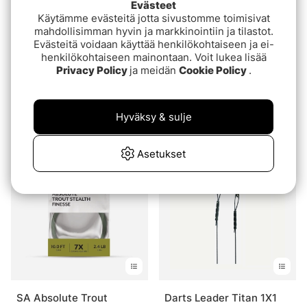
Evästeet
Käytämme evästeitä jotta sivustomme toimisivat
mahdollisimman hyvin ja markkinointiin ja tilastot.
Evästeitä voidaan käyttää henkilökohtaiseen ja ei-
henkilökohtaiseen mainontaan. Voit lukea lisää
Privacy Policy
ja meidän
Cookie Policy
.
Arvio:
4.5 5:sta tähdestä
(2)
Guideline Sea Trout
Trout Hunter
Leader 12'
SalmonHunter Tapered
€9.99
Hyväksy & sulje
Leader 9ft
€6.90
Asetukset
SA Absolute Trout
Darts Leader Titan 1X1