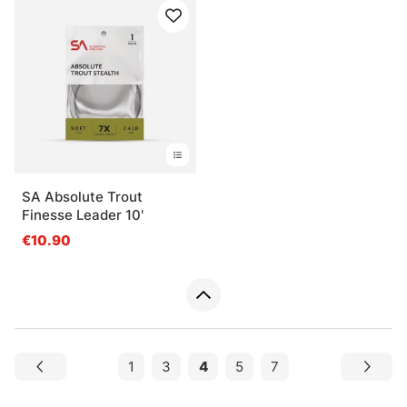
SA Absolute Trout
Finesse Leader 10'
€10.90
1
3
4
5
7