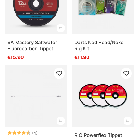
SA Mastery Saltwater
Darts Ned Head/Neko
Fluorocarbon Tippet
Rig Kit
€15.90
€11.90
Arvio:
4.8 5:sta tähdestä
(4)
RIO Powerflex Tippet