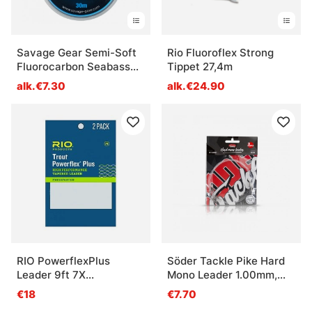
Savage Gear Semi-Soft
Rio Fluoroflex Strong
Fluorocarbon Seabass
Tippet 27,4m
30m
alk.€7.30
alk.€24.90
RIO PowerflexPlus
Söder Tackle Pike Hard
Leader 9ft 7X
Mono Leader 1.00mm,
0,10mm/1,3kg 2kpl
50cm (3pcs)
€18
€7.70