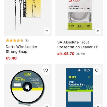
Arvio:
4.6 5:sta tähdestä
(5)
SA Absolute Trout
Darts Wire Leader
Presentation Leader 11'
Strong Snap
alk.€8.70
alk.€9
€5.40