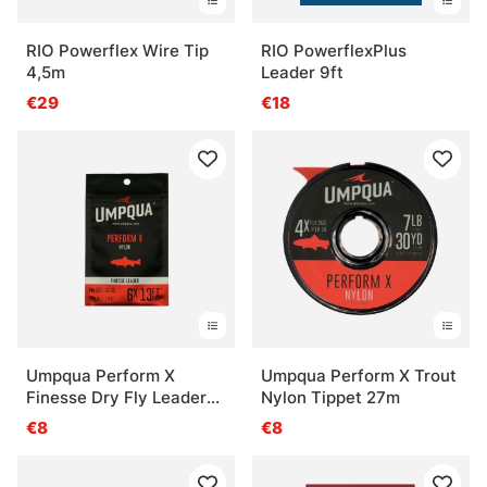
RIO Powerflex Wire Tip
RIO PowerflexPlus
4,5m
Leader 9ft
€29
€18
Umpqua Perform X
Umpqua Perform X Trout
Finesse Dry Fly Leader
Nylon Tippet 27m
13ft
€8
€8