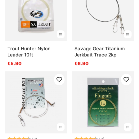
Trout Hunter Nylon
Savage Gear Titanium
Leader 10ft
Jerkbait Trace 2kpl
€5.90
€6.90
Arvio:
4.9 5:sta tähdestä
Arvio:
4.5 5:sta tähde