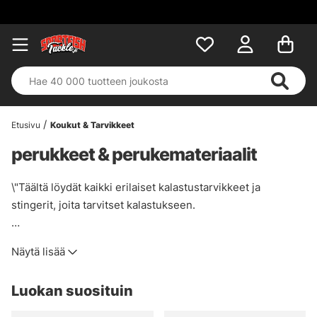
Etusivu
Koukut & Tarvikkeet
perukkeet & perukemateriaalit
\"Täältä löydät kaikki erilaiset kalastustarvikkeet ja
stingerit, joita tarvitset kalastukseen.
Haluamme ottaa kantaa omiin kalastustarvikkeisiimme ja
Näytä lisää
takiloihin, jotka ovat Ruotsin markkinoiden parhaimmistoa
tällä hetkellä.
Luokan suosituin
Haluamme ottaa kantaa omiin kalastustarvikkeisiimme ja