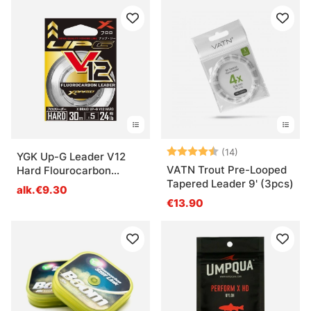
Arvio:
4.6 5:sta tähde
(14)
YGK Up-G Leader V12
VATN Trout Pre-Looped
Hard Flourocarbon
Tapered Leader 9' (3pcs)
Leader
alk.€9.30
€13.90