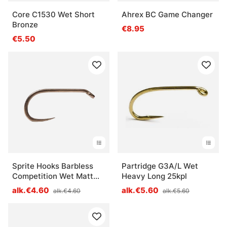
Core C1530 Wet Short
Ahrex BC Game Changer
Bronze
€8.95
€5.50
Sprite Hooks Barbless
Partridge G3A/L Wet
Competition Wet Matt
Heavy Long 25kpl
Bronze S2175 25-Pack
alk.€4.60
alk.€5.60
alk.€4.60
alk.€5.60