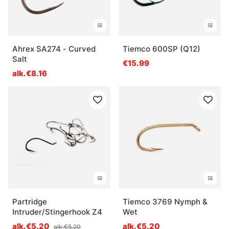
Ahrex SA274 - Curved
Tiemco 600SP (Q12)
Salt
€15.99
alk.€8.16
Partridge
Tiemco 3769 Nymph &
Intruder/Stingerhook Z4
Wet
alk.€5.20
alk.€5.20
alk.€5.20