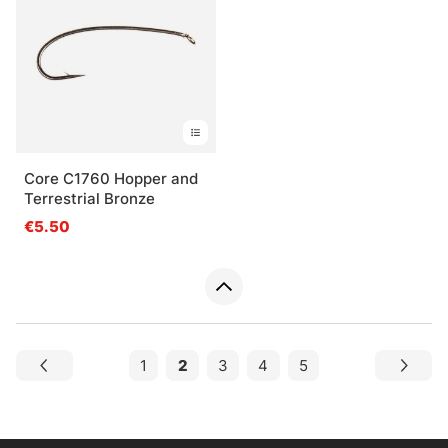
Core C1760 Hopper and
Terrestrial Bronze
€5.50
1
2
3
4
5