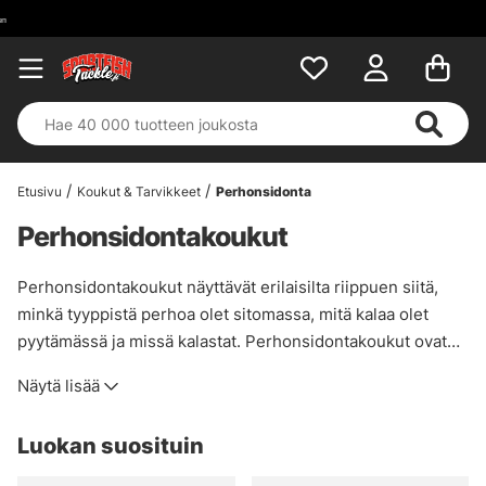
Etusivu
Koukut & Tarvikkeet
Perhonsidonta
Perhonsidontakoukut
Perhonsidontakoukut näyttävät erilaisilta riippuen siitä,
minkä tyyppistä perhoa olet sitomassa, mitä kalaa olet
pyytämässä ja missä kalastat. Perhonsidontakoukut ovat
yleensä yksittäisiä koukkuja, ja niissä on usein pidempi
Näytä lisää
varsi, jotta perhosi mahtuu koukkuun. On myös olemassa
muunnelmia, joissa on korotetut tai madalletut
Luokan suosituin
koukkusilmät jigikärpästen sitomista varten, ja
kolmoiskoukkuja, jotka soveltuvat lohenkalastukseen