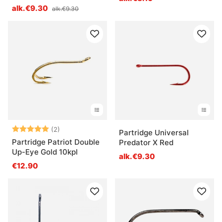
alk.€9.30
alk.€9.30
Arvio:
5.0 5:sta tähdestä
(2)
Partridge Universal
Partridge Patriot Double
Predator X Red
Up-Eye Gold 10kpl
alk.€9.30
€12.90