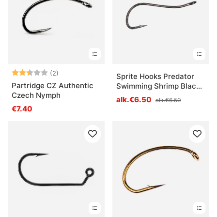
Arvio:
2.5 5:sta tähdestä
(2)
Sprite Hooks Predator
Partridge CZ Authentic
Swimming Shrimp Black
Czech Nymph
Nickel S1000 15-pack
alk.€6.50
alk.€6.50
€7.40