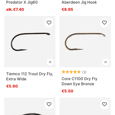
Predator X Jig60
Aberdeen Jig Hook
alk.€7.40
€8.95
Arvio:
5.0 5:sta tähde
(3)
Tiemco 112 Trout Dry Fly,
Core C1100 Dry Fly
Extra Wide
Down Eye Bronze
€5.60
€5.50