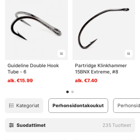
putkiperhosten kanssa. Jos etsit uutta
perhonsidontakoukkua perhonsidontaan ja putkiperhojen
sitomiseen, olet tullut oikeaan paikkaan. Meiltä löytyy
yksittäisiä ja kolmoiskoukkuja eri tyyleillä erilaisiin
perhokalastustyyleihin!
Guideline Double Hook
Partridge Klinkhammer
Tube - 6
15BNX Extreme, #8
alk. €15.99
alk. €7.40
Kategoriat
Perhonsidontakoukut
Perhonsid
Suodattimet
235
Tuotteet