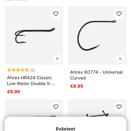
Arvio:
5.0 5:sta tähdestä
(2)
Ahrex XO774 - Universal
Ahrex HR424 Classic
Curved
Low Water Double 5-
€8.95
pack
€8.95
Evästeet