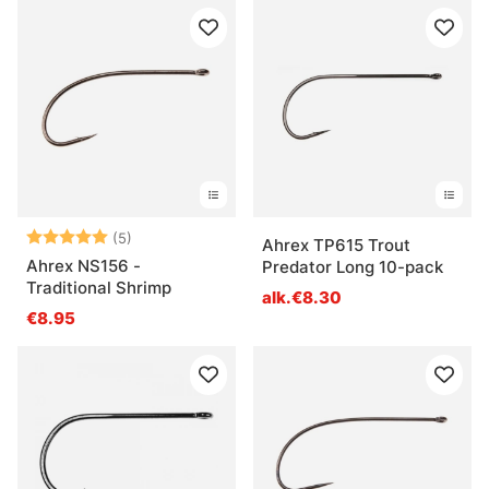
Arvio:
5.0 5:sta tähdestä
(5)
Ahrex TP615 Trout
Ahrex NS156 -
Predator Long 10-pack
Traditional Shrimp
alk.€8.30
€8.95