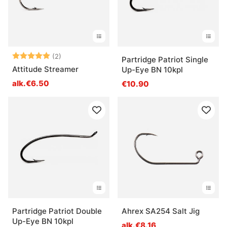
Arvio:
5.0 5:sta tähdestä
(2)
Partridge Patriot Single
Attitude Streamer
Up-Eye BN 10kpl
alk.€6.50
€10.90
Partridge Patriot Double
Ahrex SA254 Salt Jig
Up-Eye BN 10kpl
alk.€8.16