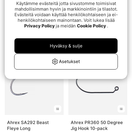
Käytämme evästeitä jotta sivustomme toimisivat
mahdollisimman hyvin ja markkinointiin ja tilastot.
Evästeitä voidaan käyttää henkilökohtaiseen ja ei-
henkilökohtaiseen mainontaan. Voit lukea lisää
Privacy Policy
ja meidän
Cookie Policy
.
Partridge 15BN
Attitude Streamer Extra
Klinkhammer 25kpl
alk.€6.50
Hyväksy & sulje
€7.40
Asetukset
Ahrex SA292 Beast
Ahrex PR360 50 Degree
Fleye Long
Jig Hook 10-pack