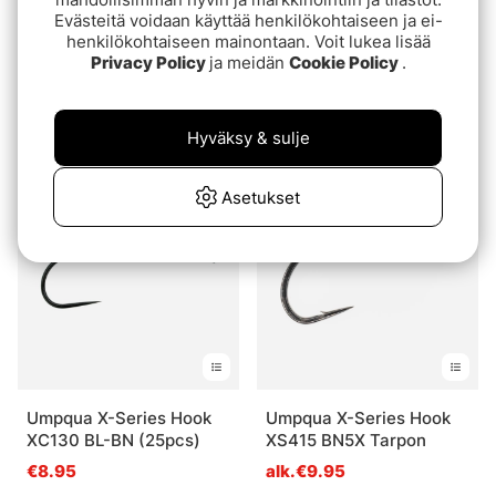
Evästeitä voidaan käyttää henkilökohtaiseen ja ei-
henkilökohtaiseen mainontaan. Voit lukea lisää
Privacy Policy
ja meidän
Cookie Policy
.
Sprite Hooks All Purpose
Umpqua X-Series Hook
Wet Bronze S1160 25-
XC110 BL-BN (25pcs)
pack
Hyväksy & sulje
alk.€4.60
€8.95
alk.€4.60
Asetukset
Umpqua X-Series Hook
Umpqua X-Series Hook
XC130 BL-BN (25pcs)
XS415 BN5X Tarpon
€8.95
alk.€9.95