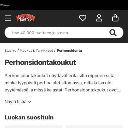
Etusivu
Koukut & Tarvikkeet
Perhonsidonta
Perhonsidontakoukut
Perhonsidontakoukut näyttävät erilaisilta riippuen siitä,
minkä tyyppistä perhoa olet sitomassa, mitä kalaa olet
pyytämässä ja missä kalastat. Perhonsidontakoukut ovat
yleensä yksittäisiä koukkuja, ja niissä on usein pidempi
Näytä lisää
varsi, jotta perhosi mahtuu koukkuun. On myös olemassa
muunnelmia, joissa on korotetut tai madalletut
Luokan suosituin
koukkusilmät jigikärpästen sitomista varten, ja
kolmoiskoukkuja, jotka soveltuvat lohenkalastukseen