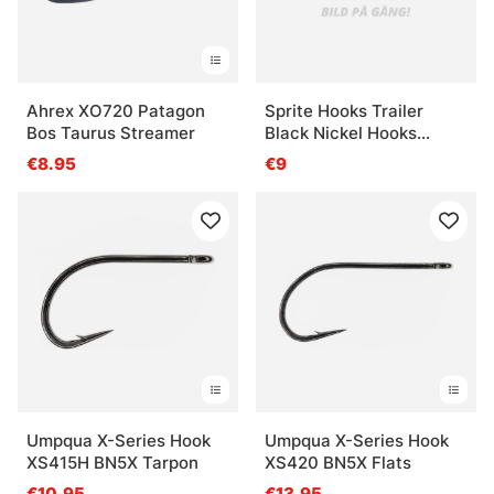
Ahrex XO720 Patagon
Sprite Hooks Trailer
Bos Taurus Streamer
Black Nickel Hooks
S1970 25-pack - #8
€8.95
€9
Umpqua X-Series Hook
Umpqua X-Series Hook
XS415H BN5X Tarpon
XS420 BN5X Flats
€10.95
€13.95