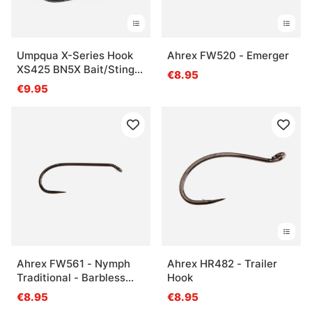
Umpqua X-Series Hook
Ahrex FW520 - Emerger
XS425 BN5X Bait/Sting
€8.95
BLK
€9.95
Ahrex FW561 - Nymph
Ahrex HR482 - Trailer
Traditional - Barbless
Hook
#16
€8.95
€8.95