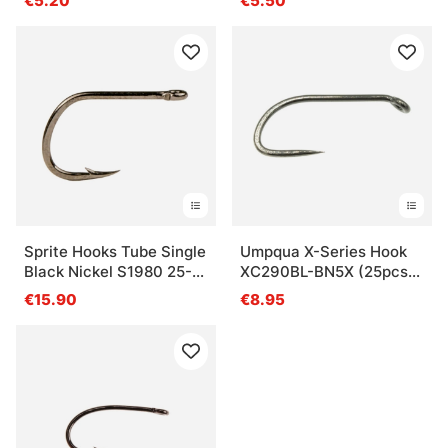
€5.20
€5.50
Sprite Hooks Tube Single
Umpqua X-Series Hook
Black Nickel S1980 25-
XC290BL-BN5X (25pcs)
pack
Wet
€15.90
€8.95