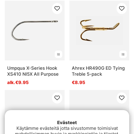
Umpqua X-Series Hook
Ahrex HR490G ED Tying
XS410 NI5X All Purpose
Treble 5-pack
alk.€9.95
€8.95
Evästeet
Käytämme evästeitä jotta sivustomme toimisivat
mahdollisimman hyvin ja markkinointiin ja tilastot.