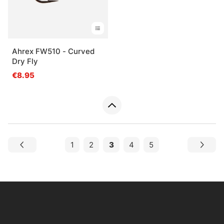
Ahrex FW510 - Curved
Dry Fly
€8.95
1
2
3
4
5