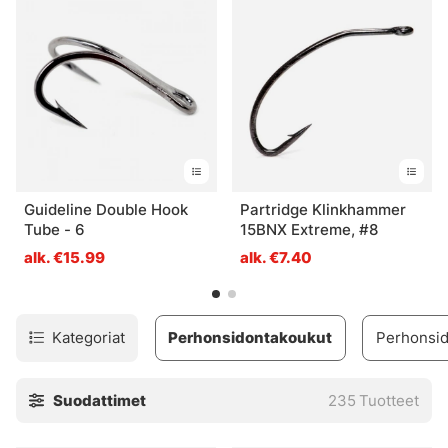
putkiperhosten kanssa. Jos etsit uutta
perhonsidontakoukkua perhonsidontaan ja putkiperhojen
sitomiseen, olet tullut oikeaan paikkaan. Meiltä löytyy
yksittäisiä ja kolmoiskoukkuja eri tyyleillä erilaisiin
perhokalastustyyleihin!
Guideline Double Hook
Partridge Klinkhammer
Tube - 6
15BNX Extreme, #8
alk. €15.99
alk. €7.40
Kategoriat
Perhonsidontakoukut
Perhonsid
Suodattimet
235
Tuotteet