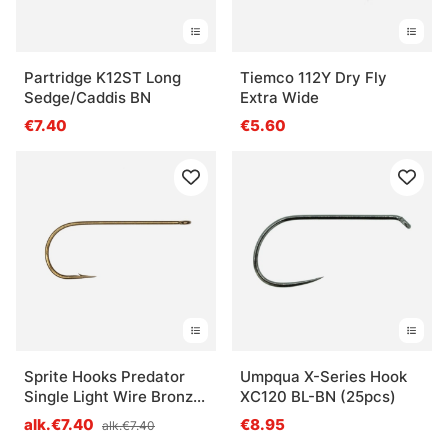
Partridge K12ST Long
Tiemco 112Y Dry Fly
Sedge/Caddis BN
Extra Wide
€7.40
€5.60
Sprite Hooks Predator
Umpqua X-Series Hook
Single Light Wire Bronze
XC120 BL-BN (25pcs)
S1086 15-pack
alk.€7.40
€8.95
alk.€7.40