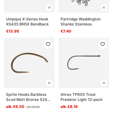
Umpqua X-Series Hook
Partridge Waddington
XS435 BN5X Bendback
Shanks Stainless
€13.95
€7.40
Sprite Hooks Barbless
Ahrex TP605 Trout
Scud Matt Bronze S2499
Predator Light 12-pack
25-pack
alk.€6.50
alk.€8.16
alk.€6.50