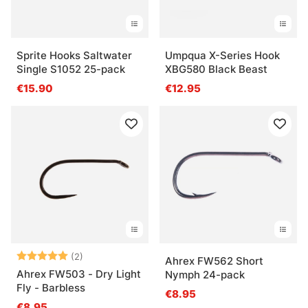
Sprite Hooks Saltwater
Umpqua X-Series Hook
Single S1052 25-pack
XBG580 Black Beast
€15.90
€12.95
Arvio:
5.0 5:sta tähdestä
(2)
Ahrex FW562 Short
Ahrex FW503 - Dry Light
Nymph 24-pack
Fly - Barbless
€8.95
€8.95