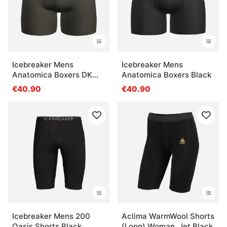
Icebreaker Mens
Icebreaker Mens
Anatomica Boxers DK
Anatomica Boxers Black
Loden
€40.90
€40.90
Icebreaker Mens 200
Aclima WarmWool Shorts
Oasis Shorts Black
(Long) Woman, Jet Black