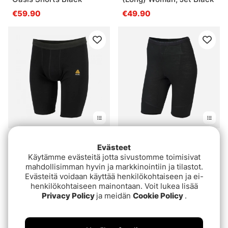
€59.90
€49.90
Aclima WarmWool Shorts
Aclima LightWool 140
Evästeet
(Long) Man, Jet Black
Shorts Long W's Jet
Käytämme evästeitä jotta sivustomme toimisivat
Black
€49.90
€49.90
mahdollisimman hyvin ja markkinointiin ja tilastot.
Evästeitä voidaan käyttää henkilökohtaiseen ja ei-
henkilökohtaiseen mainontaan. Voit lukea lisää
Privacy Policy
ja meidän
Cookie Policy
.