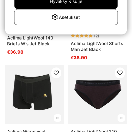
Hyväksy & sulje
Asetukset
Arvio:
5.0 5:sta tähde
(2)
Aclima LightWool 140
Aclima LightWool Shorts
Briefs W's Jet Black
Man Jet Black
€36.90
€38.90
Aclima Warmwool
Aclima LightWool 140