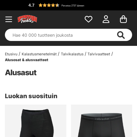
4.7
Perustuu 2737 ääneen
Etusivu
Kalastusmenetelmät
Talvikalastus
Talvivaatteet
Alusosat & alusvaatteet
Alusasut
Luokan suosituin