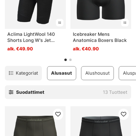
Aclima LightWool 140
Icebreaker Mens
Shorts Long W's Jet
Anatomica Boxers Black
Black
alk. €49.90
alk. €40.90
Kategoriat
Alusasut
Alushousut
Alusp
Suodattimet
13
Tuotteet