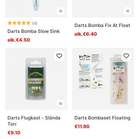
Arvio:
5.0 5:sta tähdestä
(4)
Darts Bomba Fix At Float
Darts Bomba Slow Sink
alk.€6.40
alk.€4.50
Darts Flugkast - Slända
Darts Bombaset Floating
Torr
€11.90
€9.10