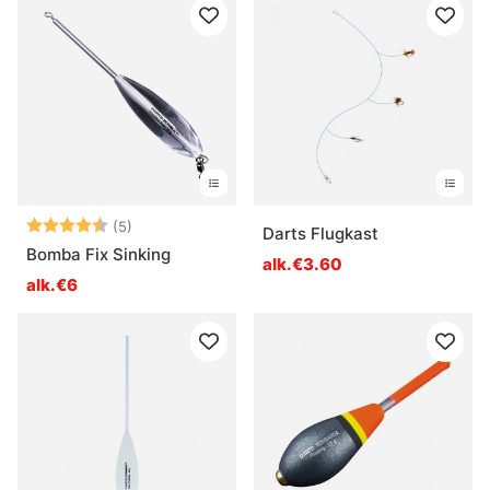
Arvio:
4.2 5:sta tähdestä
(5)
Darts Flugkast
Bomba Fix Sinking
alk.€3.60
alk.€6