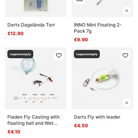
Uusi
Darts Dagslända Torr
INNO Mini Floating 2-
Pack 7g
€12.90
€9.90
Loppuunmyyty
Loppuunmyyty
Fladen Fly Casting with
Darts Fly with leader
floating ball and Wet
€4.50
Flies
€4.10