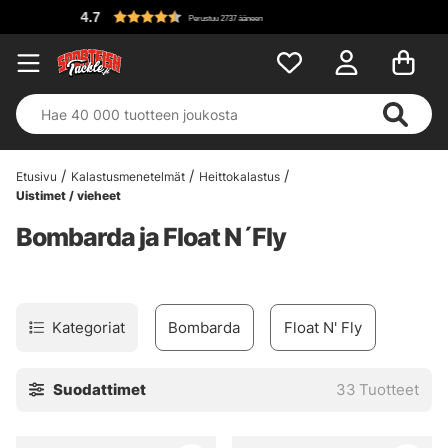
tuu 2737 ääneen
Etusivu
Kalastusmenetelmät
Heittokalastus
Uistimet / vieheet
Bombarda ja Float N´Fly
Kategoriat
Bombarda
Float N' Fly
Suodattimet
33
Tuotteet