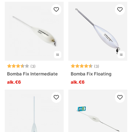
Arvio:
3.7 5:sta tähdestä
Arvio:
4.3 5:sta tähde
(3)
(3)
Bomba Fix Intermediate
Bomba Fix Floating
alk.€6
alk.€6