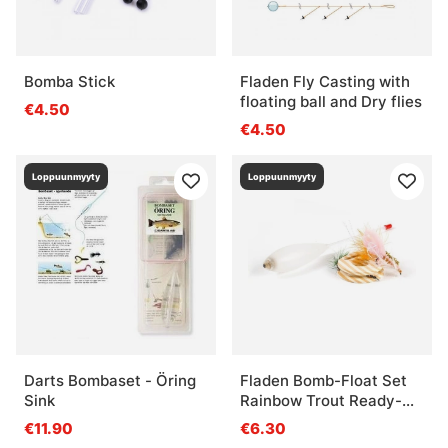
Bomba Stick
Fladen Fly Casting with
floating ball and Dry flies
€4.50
€4.50
Loppuunmyyty
Loppuunmyyty
Darts Bombaset - Öring
Fladen Bomb-Float Set
Sink
Rainbow Trout Ready-
To-Fish
€11.90
€6.30