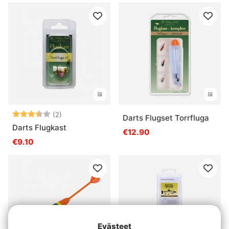
Arvio:
3.5 5:sta tähdestä
(2)
Darts Flugset Torrfluga
Darts Flugkast
€12.90
€9.10
Evästeet