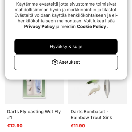
Käytämme evästeitä jotta sivustomme toimisivat
mahdollisimman hyvin ja markkinointiin ja tilastot.
Evästeitä voidaan käyttää henkilökohtaiseen ja ei-
henkilökohtaiseen mainontaan. Voit lukea lisää
Arvio:
5.0 5:sta tähdestä
(2)
BOMBASET-Intermediate
Privacy Policy
ja meidän
Cookie Policy
.
Darts Bombarda Floating
€11.90
alk.€6
Hyväksy & sulje
Asetukset
Darts Fly casting Wet Fly
Darts Bombaset -
#1
Rainbow Trout Sink
€12.90
€11.90