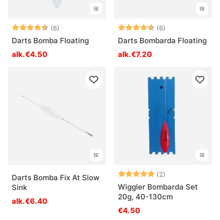
Arvio:
4.7 5:sta tähdestä
Arvio:
4.8 5:sta tähde
(6)
(6)
Darts Bomba Floating
Darts Bombarda Floating
alk.€4.50
alk.€7.20
Arvio:
5.0 5:sta tähde
(2)
Darts Bomba Fix At Slow
Wiggler Bombarda Set
Sink
20g, 40-130cm
alk.€6.40
€4.50