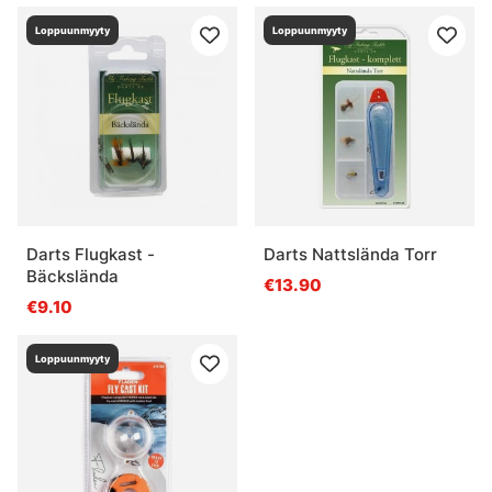
Loppuunmyyty
Loppuunmyyty
Darts Flugkast -
Darts Nattslända Torr
Bäckslända
€13.90
€9.10
Loppuunmyyty