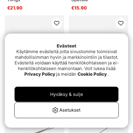
€21.90
€15.90
Evästeet
Käytämme evästeitä jotta sivustomme toimisivat
mahdollisimman hyvin ja markkinointiin ja tilastot.
Evästeitä voidaan käyttää henkilökohtaiseen ja ei-
henkilökohtaiseen mainontaan. Voit lukea lisää
Privacy Policy
ja meidän
Cookie Policy
.
Hällmark Wooden Spoon
GSI GS Folding Chef
Spoon
€11.90
Hyväksy & sulje
€16.90
Asetukset