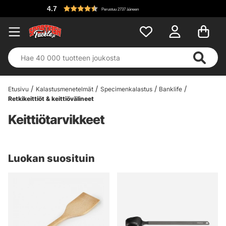
4.7
Perustuu 2737 ääneen
Etusivu
Kalastusmenetelmät
Specimenkalastus
Banklife
Retkikeittiöt & keittiövälineet
Keittiötarvikkeet
Luokan suosituin