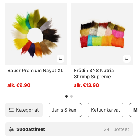
Bauer Premium Nayat XL
Frödin SNS Nutria
Shrimp Supreme
alk. €9.90
alk. €13.90
Kategoriat
Jänis & kani
Ketuunkarvat
M
Suodattimet
24
Tuotteet