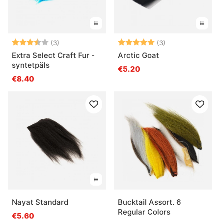
Arvio:
3.7 5:sta tähdestä
Arvio:
5.0 5:sta tähde
(3)
(3)
Extra Select Craft Fur -
Arctic Goat
syntetpäls
€5.20
€8.40
Nayat Standard
Bucktail Assort. 6
Regular Colors
€5.60