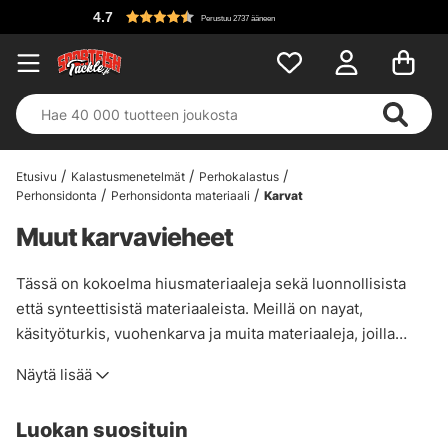
Perustuu 2737 ääneen
Etusivu
Kalastusmenetelmät
Perhokalastus
Perhonsidonta
Perhonsidonta materiaali
Karvat
Muut karvavieheet
Tässä on kokoelma hiusmateriaaleja sekä luonnollisista
että synteettisistä materiaaleista. Meillä on nayat,
käsityöturkis, vuohenkarva ja muita materiaaleja, joilla
kaikilla on paikkansa perhonsidonnassa. Jos haluat
Näytä lisää
kokeilla hiuksia uusilla tekstuureilla ja pituuksilla, meillä on
valikoima muita hiusmateriaaleja, joista voit valita!
Luokan suosituin