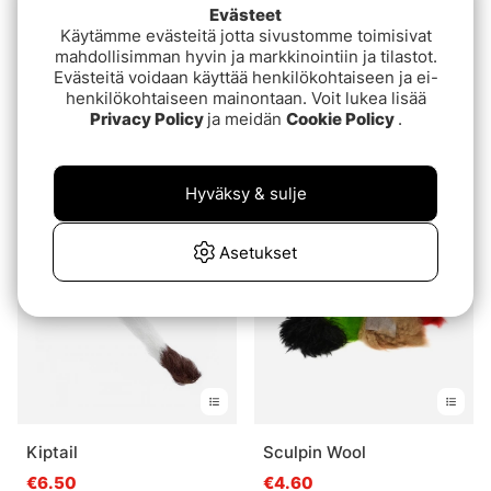
Evästeet
Käytämme evästeitä jotta sivustomme toimisivat
mahdollisimman hyvin ja markkinointiin ja tilastot.
Evästeitä voidaan käyttää henkilökohtaiseen ja ei-
henkilökohtaiseen mainontaan. Voit lukea lisää
Arvio:
2.0 5:sta tähdestä
(4)
Privacy Policy
ja meidän
Cookie Policy
.
Sculpin Wool - Fluo
NMF Flashy Craft Fur
chartreuse
€5.60
€3.70
Hyväksy & sulje
Asetukset
Kiptail
Sculpin Wool
€6.50
€4.60