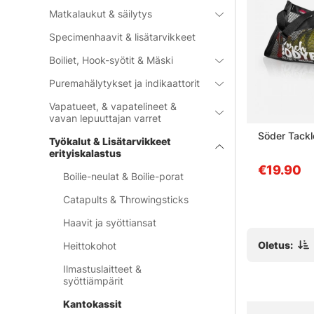
Matkalaukut & säilytys
Specimenhaavit & lisätarvikkeet
Boiliet, Hook-syötit & Mäski
Puremahälytykset ja indikaattorit
Vapatueet, & vapatelineet &
vavan lepuuttajan varret
ling Small
Sonik Bank-Tek Floating
Söder Tackl
Työkalut & Lisätarvikkeet
Weigh Sling - Standard
erityiskalastus
€59.90
€19.90
Boilie-neulat & Boilie-porat
Catapults & Throwingsticks
Haavit ja syöttiansat
Oletus:
Heittokohot
Ilmastuslaitteet &
syöttiämpärit
Kantokassit