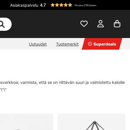
Asiakaspalvelu
4.7
Perustuu 2728 ääneen
Uutuudet
Tuotemerkit
Superdeals
verkkoa; varmista, että se on riittävän suuri ja valmistettu kaloille
\"\"