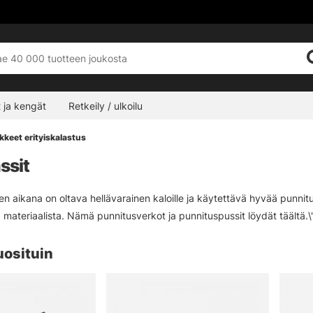
 ja kengät
Retkeily / ulkoilu
ikkeet erityiskalastus
ssit
en aikana on oltava hellävarainen kaloille ja käytettävä hyvää punnitus
 materiaalista. Nämä punnitusverkot ja punnituspussit löydät täältä.\"
uosituin