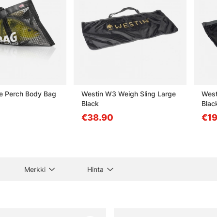
e Perch Body Bag
Westin W3 Weigh Sling Large
West
Black
Blac
€38.90
€19
Merkki
Hinta