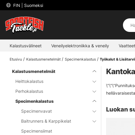
 FIN 
| Suomeksi
Kalastusvälineet
Veneilyelektroniikka & veneily
Vaatteet
Etusivu
Kalastusmenetelmät
Specimenkalastus
Työkalut & Lisätarv
Kantoka
Kalastusmenetelmät
Heittokalastus
\"\"\"Punnituks
Perhokalastus
hellävaraisesta
Specimenkalastus
Luokan s
Specimenvavat
Baitrunners & Karppikelat
Specimensiimat