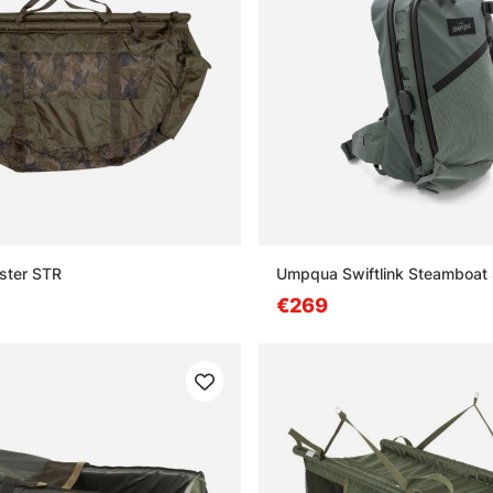
ster STR
Umpqua Swiftlink Steamboat 
€269