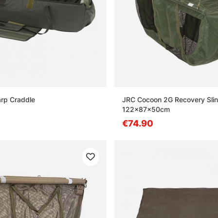
arp Craddle
JRC Cocoon 2G Recovery Sli
122x87x50cm
€74.90