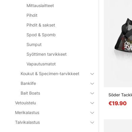
Mittauslaitteet
Pihdit
Pihdit & sakset
Spod & Spomb
Sumput
Syöttimen tarvikkeet
Vapautusmatot
Koukut & Specimen-tarvikkeet
Banklife
Bait Boats
Söder Tackl
Vetouistelu
€19.90
Merikalastus
Talvikalastus