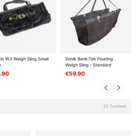
in W3 Weigh Sling Small
Sonik Bank-Tek Floating
k
Weigh Sling - Standard
.90
€59.90
23
Tuotteet