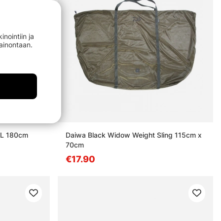
nointiin ja
mainontaan.
XL 180cm
Daiwa Black Widow Weight Sling 115cm x
70cm
€17.90