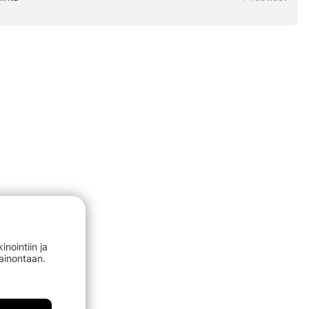
nointiin ja
mainontaan.