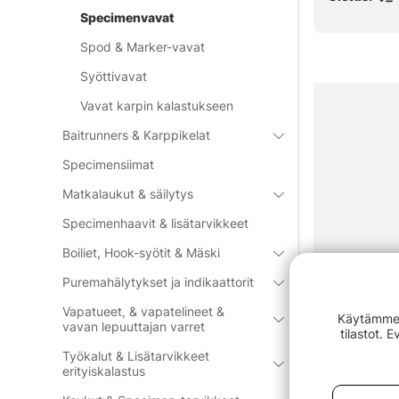
Specimenvavat
Spod & Marker-vavat
Syöttivavat
Vavat karpin kalastukseen
Baitrunners & Karppikelat
Specimensiimat
Matkalaukut & säilytys
Specimenhaavit & lisätarvikkeet
Boiliet, Hook-syötit & Mäski
Puremahälytykset ja indikaattorit
Vapatueet, & vapatelineet &
Käytämme e
vavan lepuuttajan varret
tilastot. 
Työkalut & Lisätarvikkeet
erityiskalastus
Sonik Xtract