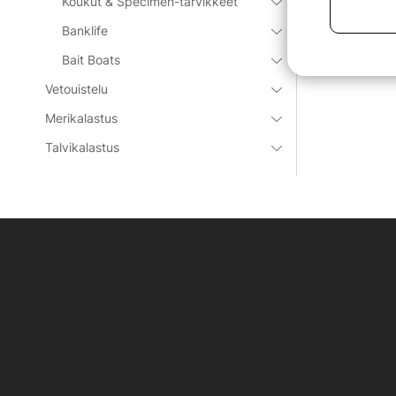
Koukut & Specimen-tarvikkeet
€74.90
Banklife
Bait Boats
Vetouistelu
Merikalastus
Talvikalastus