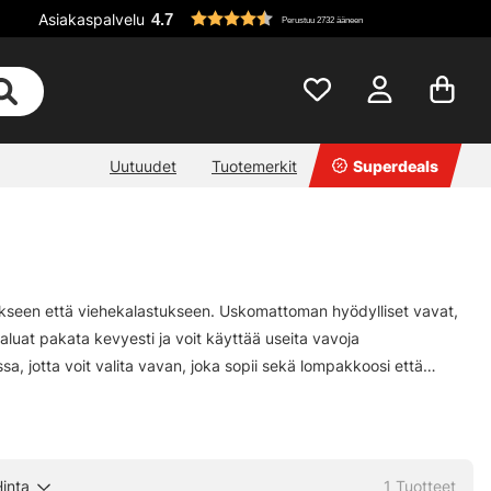
Asiakaspalvelu
4.7
Perustuu 2732 ääneen
Uutuudet
Tuotemerkit
Superdeals
stukseen että viehekalastukseen. Uskomattoman hyödylliset vavat,
haluat pakata kevyesti ja voit käyttää useita vavoja
sa, jotta voit valita vavan, joka sopii sekä lompakkoosi että
inta
1
Tuotteet