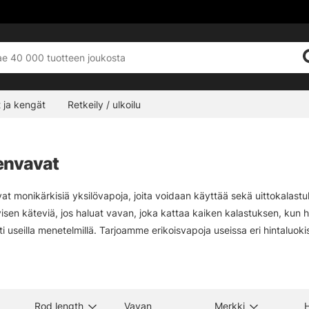
 ja kengät
Retkeily / ulkoilu
envavat
vat monikärkisiä yksilövapoja, joita voidaan käyttää sekä uittokala
tyisen käteviä, jos haluat vavan, joka kattaa kaiken kalastuksen, kun 
 useilla menetelmillä. Tarjoamme erikoisvapoja useissa eri hintaluokis
kalastussessioillesi!
Rod length
Vavan
Merkki
H