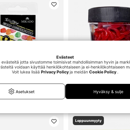
Evästeet
västeitä jotta sivustomme toimisivat mahdollisimman hyvin ja markki
Evästeitä voidaan käyttää henkilökohtaiseen ja ei-henkilökohtaiseen 
Voit lukea lisää
Privacy Policy
ja meidän
Cookie Policy
.
Asetukset
Hyväksy & sulje
icial Corn Floating
Bloodworm 18g 9cm Delbara
€8.70
Loppuunmyyty