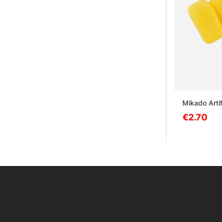
Mikado Artif
€2.70