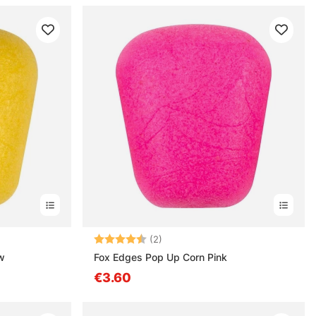
estä
Arvio:
4.5 5:sta tähdestä
(2)
w
Fox Edges Pop Up Corn Pink
€3.60