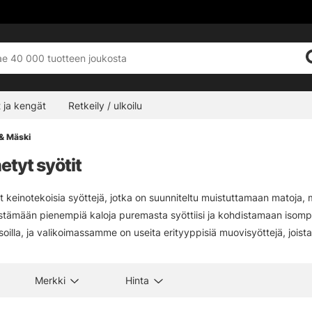
 ja kengät
Retkeily / ulkoilu
 & Mäski
tyt syötit
 keinotekoisia syöttejä, jotka on suunniteltu muistuttamaan matoja, mai
stämään pienempiä kaloja puremasta syöttiisi ja kohdistamaan isompi
soilla, ja valikoimassamme on useita erityyppisiä muovisyöttejä, joista 
Merkki
Hinta