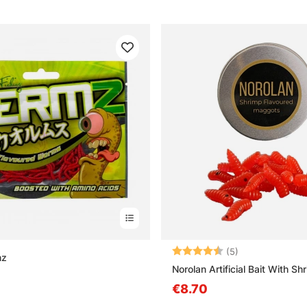
Arvio:
4.8 5:sta tähd
(5)
mz
Norolan Artificial Bait With S
€8.70