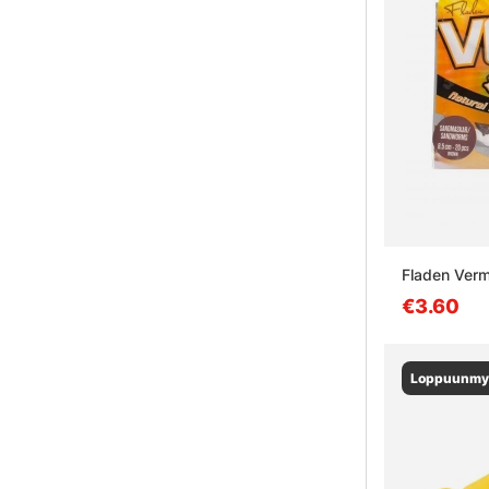
Fladen Ver
€3.60
Loppuunmy