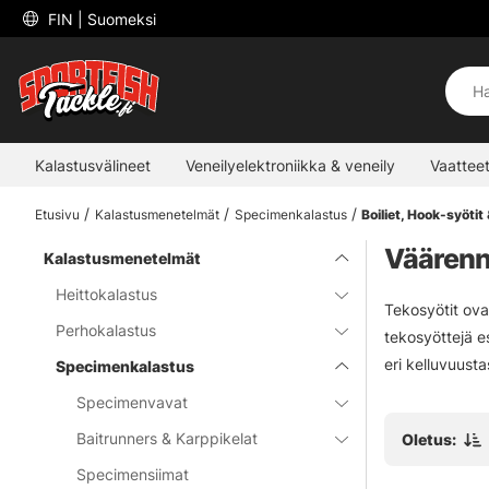
 FIN 
| Suomeksi
Kalastusvälineet
Veneilyelektroniikka & veneily
Vaatteet
Etusivu
Kalastusmenetelmät
Specimenkalastus
Boiliet, Hook-syötit
Väärenne
Kalastusmenetelmät
Heittokalastus
Tekosyötit ovat
Perhokalastus
tekosyöttejä e
eri kelluvuusta
Specimenkalastus
Specimenvavat
Baitrunners & Karppikelat
Oletus:
Specimensiimat