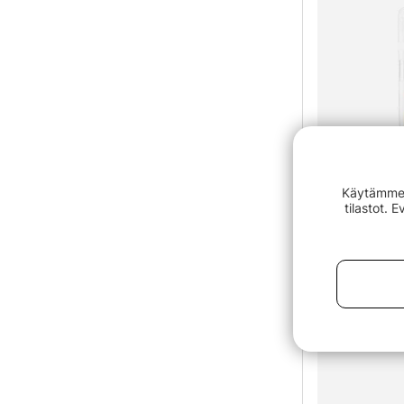
Käytämme e
tilastot. 
Mikado Artif
€2.30