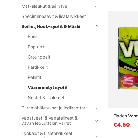
Matkalaukut & säilytys
Specimenhaavit & lisätarvikkeet
Boiliet, Hook-syötit & Mäski
Boiliet
Pop upit
Groundbait
Partikkelit
Pelletit
Väärennetyt syötit
Nestet & lisukkeet
Puremahälytykset ja indikaattorit
Fladen Ver
Vapatueet, & vapatelineet &
vavan lepuuttajan varret
€4.50
Työkalut & Lisätarvikkeet