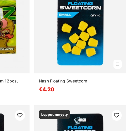
cm 12pcs,
Nash Floating Sweetcorn
€4.20
Loppuunmyyty