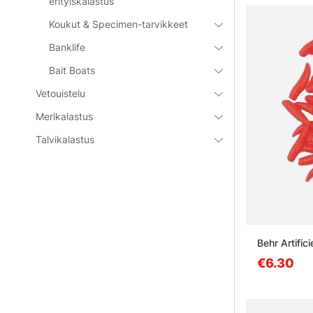
erityiskalastus
Koukut & Specimen-tarvikkeet
Banklife
Bait Boats
Vetouistelu
Merikalastus
Talvikalastus
Behr Artific
€6.30