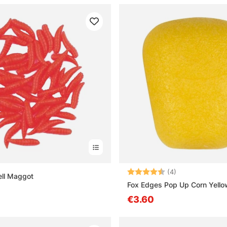
Arvio:
4.8 5:sta tähd
(4)
iell Maggot
Fox Edges Pop Up Corn Yello
€3.60