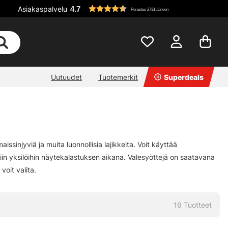
Asiakaspalvelu
4.7
Perustuu 2731 ääneen
Uutuudet
Tuotemerkit
Superdeals
ssinjyviä ja muita luonnollisia lajikkeita. Voit käyttää
in yksilöihin näytekalastuksen aikana. Valesyöttejä on saatavana
voit valita.
16
Tuotteet