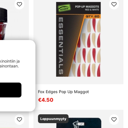
nointiin ja
mainontaan.
 Maskar
Fox Edges Pop Up Maggot
€4.50
Loppuunmyyty