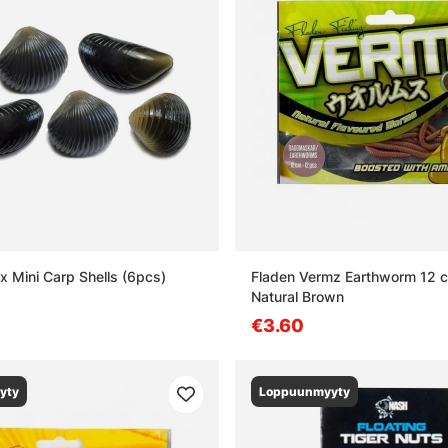
x Mini Carp Shells (6pcs)
Fladen Vermz Earthworm 12 
Natural Brown
€3.60
yty
Loppuunmyyty