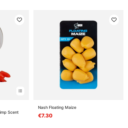
estä
Nash Floating Maize
hrimp Scent
€7.30