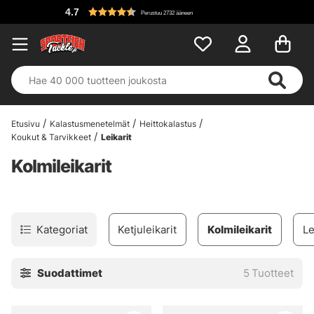
4.7
Perustuu 2732 ääneen
Etusivu
Kalastusmenetelmät
Heittokalastus
Koukut & Tarvikkeet
Leikarit
Kolmileikarit
Kategoriat
Ketjuleikarit
Kolmileikarit
Le
Suodattimet
5
Tuotteet