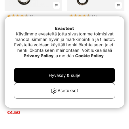
Arvio:
4.5 5:sta tähdestä
Arvio:
4.5 5:sta tähde
(2)
(2)
Darts Three Way Rolling
BFT Cross Line Lekande
Evästeet
€4.50
€5
Käytämme evästeitä jotta sivustomme toimisivat
mahdollisimman hyvin ja markkinointiin ja tilastot.
Evästeitä voidaan käyttää henkilökohtaiseen ja ei-
henkilökohtaiseen mainontaan. Voit lukea lisää
Privacy Policy
ja meidän
Cookie Policy
.
Hyväksy & sulje
Asetukset
Darts Trevägslekande
€4.50