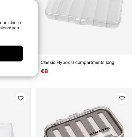
nointiin ja
mainontaan.
cl. 12 Large
Classic Flybox 6 compartments long
€8