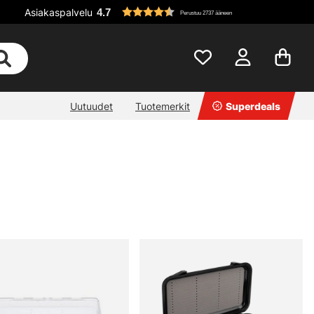
Asiakaspalvelu
4.7
Perustuu 2737 ääneen
Uutuudet
Tuotemerkit
Superdeals