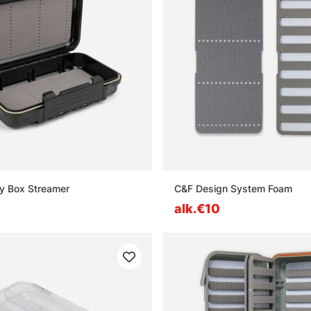
y Box Streamer
C&F Design System Foam
alk.€10