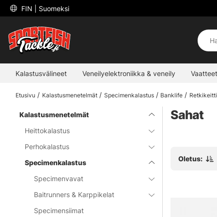
 FIN 
| Suomeksi
Kalastusvälineet
Veneilyelektroniikka & veneily
Vaatteet
Etusivu
Kalastusmenetelmät
Specimenkalastus
Banklife
Retkikeitt
Sahat
Kalastusmenetelmät
Heittokalastus
Perhokalastus
Oletus:
Specimenkalastus
Specimenvavat
Baitrunners & Karppikelat
Specimensiimat