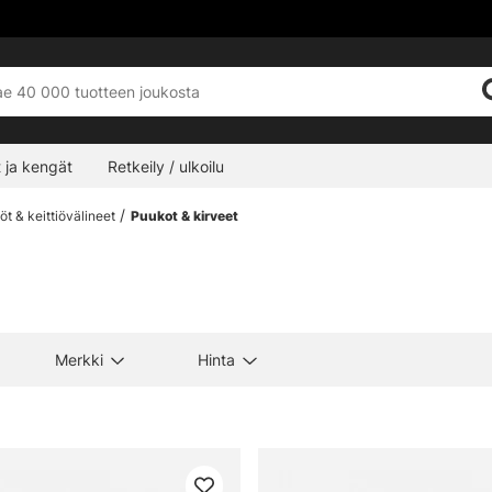
 ja kengät
Retkeily / ulkoilu
iöt & keittiövälineet
Puukot & kirveet
Merkki
Hinta