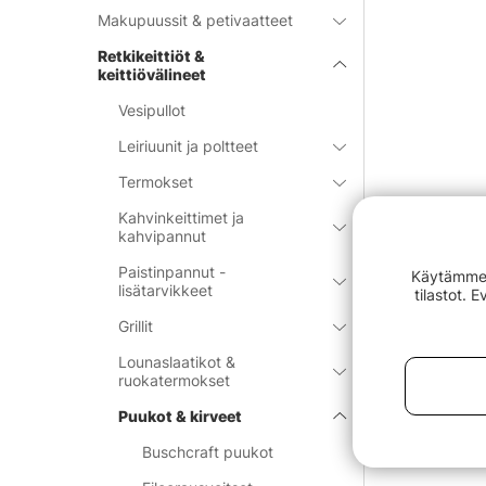
Makupuussit & petivaatteet
Retkikeittiöt &
keittiövälineet
Vesipullot
Leiriuunit ja poltteet
Termokset
Kahvinkeittimet ja
kahvipannut
Paistinpannut -
Käytämme e
lisätarvikkeet
tilastot. 
Grillit
Lounaslaatikot &
ruokatermokset
Puukot & kirveet
Buschcraft puukot