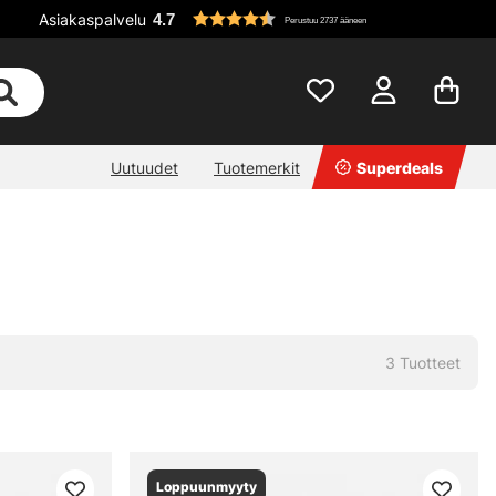
Asiakaspalvelu
4.7
Perustuu 2737 ääneen
Uutuudet
Tuotemerkit
Superdeals
3
Tuotteet
Loppuunmyyty