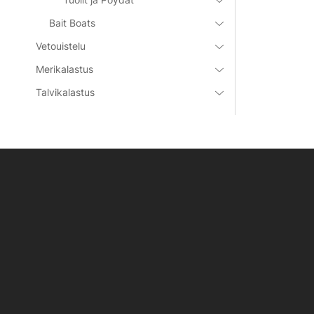
Bait Boats
Vetouistelu
Merikalastus
Talvikalastus