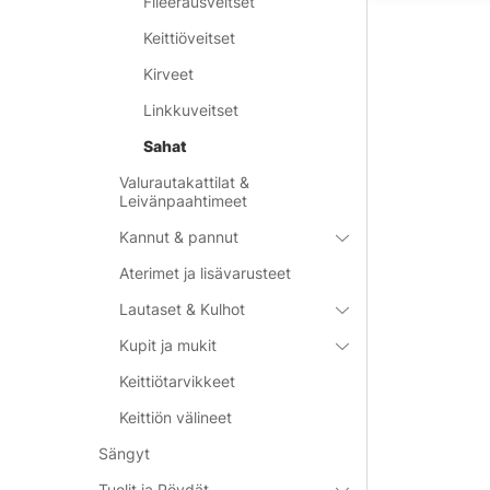
Fileerausveitset
Keittiöveitset
Kirveet
Linkkuveitset
Sahat
Valurautakattilat &
Leivänpaahtimeet
Kannut & pannut
Aterimet ja lisävarusteet
Lautaset & Kulhot
Kupit ja mukit
Keittiötarvikkeet
Keittiön välineet
Sängyt
Tuolit ja Pöydät