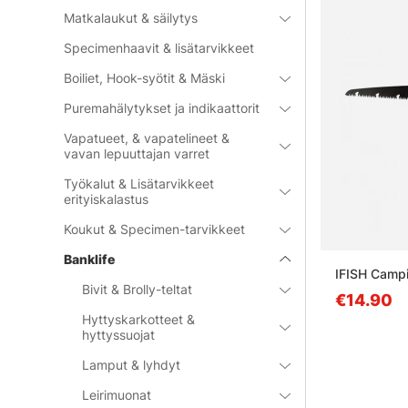
Matkalaukut & säilytys
Specimenhaavit & lisätarvikkeet
Boiliet, Hook-syötit & Mäski
Puremahälytykset ja indikaattorit
Vapatueet, & vapatelineet &
vavan lepuuttajan varret
Työkalut & Lisätarvikkeet
erityiskalastus
Koukut & Specimen-tarvikkeet
Banklife
IFISH Camp
Bivit & Brolly-teltat
€14.90
Hyttyskarkotteet &
hyttyssuojat
Lamput & lyhdyt
Leirimuonat