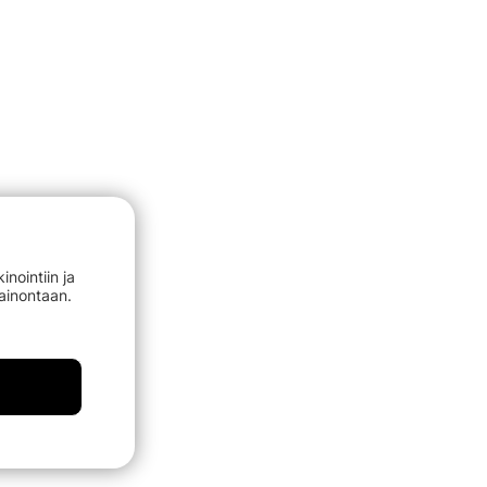
nointiin ja
mainontaan.