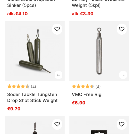
Sinker (5pcs)
Weight (5kpl)
alk.€4.10
alk.€3.30
Arvio:
4.5 5:sta tähdestä
Arvio:
4.8 5:sta tähde
(4)
(4)
Söder Tackle Tungsten
VMC Free Rig
Drop Shot Stick Weight
€6.90
€9.70