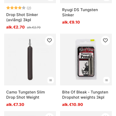
Arvio:
4.0 5:sta tähdestä
(2)
Ryugi DS Tungsten
Drop Shot Sinker
Sinker
(avlång) 3kpl
alk.€9.10
alk.€2.70
alk.€2.70
Camo Tungsten Slim
Bite Of Bleak - Tungsten
Drop Shot Weight
Dropshot weights 3kpl
alk.€7.30
alk.€10.90