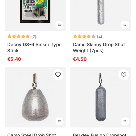
Arvio:
5.0 5:sta tähdestä
Arvio:
4.0 5:sta tähde
(7)
(4)
Decoy DS-6 Sinker Type
Camo Skinny Drop Shot
Stick
Weight (7pcs)
€5.40
€4.50
Camo Steel Drop Shot
Berkley Fusion Dropshot