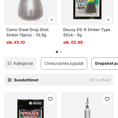
Camo Steel Drop Shot
Decoy DS-6 Sinker Type
Sinker (5pcs) - 10,5g
Stick - 5g
alk. €5.10
alk. €5.40
Kategoriat
Cheburashka jigipäät
Dropshot p
Suodattimet
28
Tuotteet