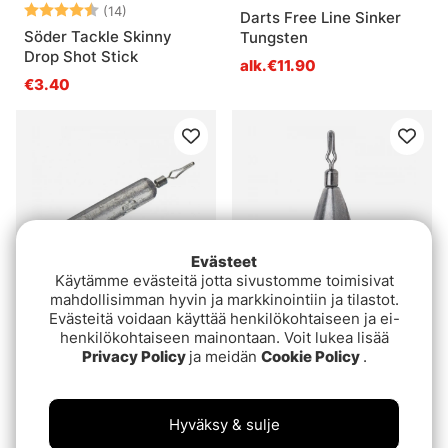
Arvio:
4.6 5:sta tähdestä
(14)
Darts Free Line Sinker
Söder Tackle Skinny
Tungsten
Drop Shot Stick
alk.€11.90
€3.40
Evästeet
Käytämme evästeitä jotta sivustomme toimisivat
mahdollisimman hyvin ja markkinointiin ja tilastot.
Evästeitä voidaan käyttää henkilökohtaiseen ja ei-
Konger Drop Shot Stick
VMC Tungsten Drop Shot
henkilökohtaiseen mainontaan. Voit lukea lisää
Weight (3pcs)
Privacy Policy
ja meidän
Cookie Policy
.
alk.€9.80
€3.40
Hyväksy & sulje