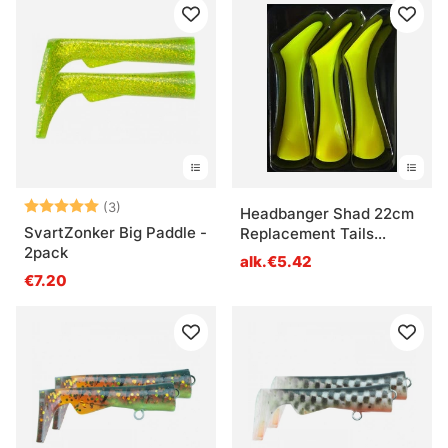
Arvio:
5.0 5:sta tähdestä
(3)
Headbanger Shad 22cm
SvartZonker Big Paddle -
Replacement Tails
2pack
(Paddlar)
alk.€5.42
€7.20