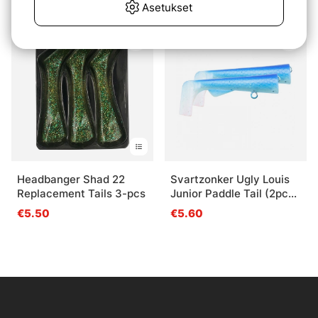
€4.60
Asetukset
Headbanger Shad 22
Svartzonker Ugly Louis
Replacement Tails 3-pcs
Junior Paddle Tail (2pcs)
- Blue Pearl
€5.50
€5.60