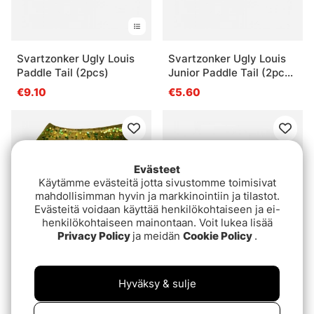
Svartzonker Ugly Louis
Svartzonker Ugly Louis
Paddle Tail (2pcs)
Junior Paddle Tail (2pcs)
- Smokey
€9.10
€5.60
Evästeet
Käytämme evästeitä jotta sivustomme toimisivat
mahdollisimman hyvin ja markkinointiin ja tilastot.
Evästeitä voidaan käyttää henkilökohtaiseen ja ei-
henkilökohtaiseen mainontaan. Voit lukea lisää
Privacy Policy
ja meidän
Cookie Policy
.
Arvio:
5.0 5:sta tähdestä
(2)
Svartzonker Ugly Louis
Headbanger Shad 11cm
Junior Paddle Tail (2pcs)
Hyväksy & sulje
Replacement Tails (5kpl)
€7.20