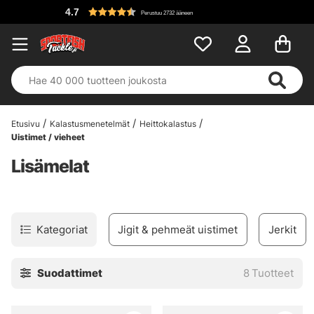
4.7
Perustuu 2732 ääneen
Etusivu
Kalastusmenetelmät
Heittokalastus
Uistimet / vieheet
Lisämelat
Kategoriat
Jigit & pehmeät uistimet
Jerkit
Suodattimet
8
Tuotteet