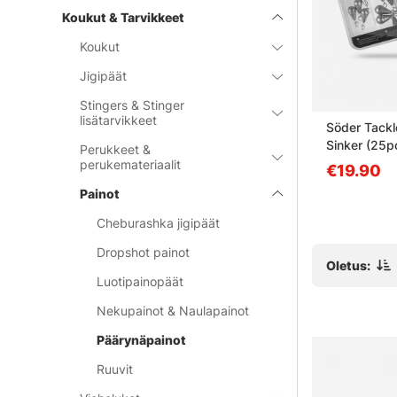
Koukut & Tarvikkeet
Koukut
Jigipäät
Stingers & Stinger
lisätarvikkeet
ght Lead
Camo Tungsten Jika Sinker
Söder Tackl
Sinker (25pc
Perukkeet &
14g, 18g
perukemateriaalit
alk. €7.30
€19.90
Painot
Cheburashka jigipäät
Dropshot painot
Oletus:
Luotipainopäät
Nekupainot & Naulapainot
Päärynäpainot
Ruuvit