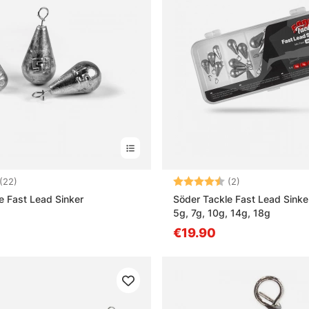
4.7 5:sta tähdestä
Arvio:
4.5 5:sta tähd
(22)
(2)
e Fast Lead Sinker
Söder Tackle Fast Lead Sinke
5g, 7g, 10g, 14g, 18g
€19.90