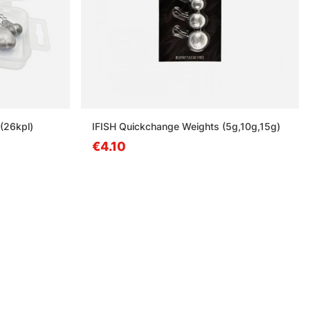
 (26kpl)
IFISH Quickchange Weights (5g,10g,15g)
€4.10