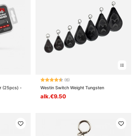
estä
Arvio:
4.5 5:sta tähdestä
(6)
r (25pcs) -
Westin Switch Weight Tungsten
alk.€9.50