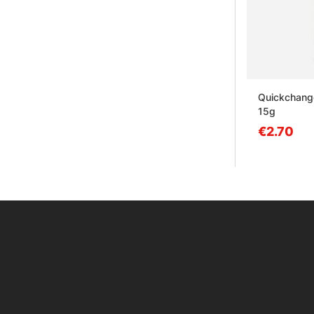
Quickchange
15g
€2.70