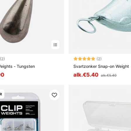
5.0 5:sta tähdestä
Arvio:
5.0 5:sta tähd
(2)
(2)
Weights - Tungsten
Svartzonker Snap-on Weight
90
alk.€5.40
alk.€5.40
it