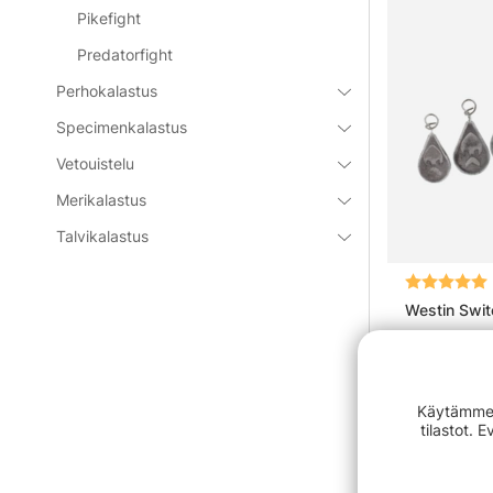
Pikefight
Predatorfight
Perhokalastus
Specimenkalastus
Vetouistelu
Merikalastus
Talvikalastus
Arvio:
Westin Swit
€3.90
Käytämme e
tilastot. 