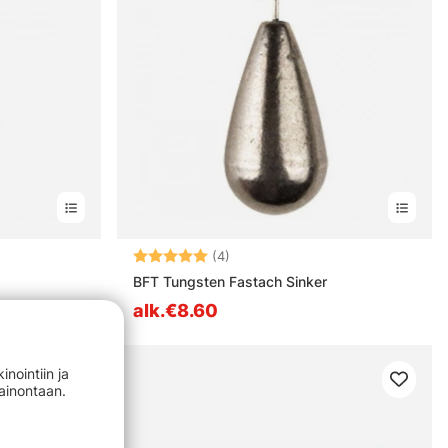
Arvio:
5.0 5:sta tähdestä
(4)
BFT Tungsten Fastach Sinker
alk.€8.60
nointiin ja
mainontaan.