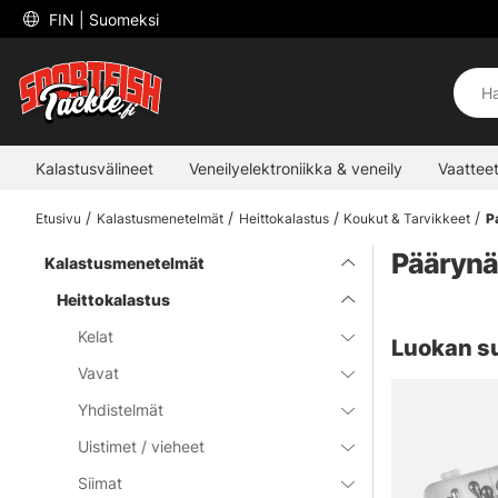
 FIN 
| Suomeksi
Kalastusvälineet
Veneilyelektroniikka & veneily
Vaatteet
Etusivu
Kalastusmenetelmät
Heittokalastus
Koukut & Tarvikkeet
P
Päärynä
Kalastusmenetelmät
Heittokalastus
Kelat
Luokan s
Vavat
Yhdistelmät
Uistimet / vieheet
Siimat