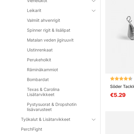
Viehelukot
Leikarit
Valmiit ahvenrigit
Spinner rigit & lisälipat
Matalan veden jigiruuvit
Uistinrenkaat
Perukeholkit
Räminäkammiot
Arvio:
Bombardat
Söder Tackl
Texas & Carolina
Lisätarvikkeet
€5.29
Pystysuorat & Dropshotin
lisävarusteet
Työkalut & Lisätarvikkeet
PerchFight