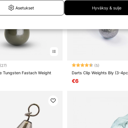
Asetukset
Hyväksy & sulje
4.3 5:sta tähdestä
Arvio:
4.6 5:sta tähd
(27)
(5)
e Tungsten Fastach Weight
Darts Clip Weights Bly (3-4pc
€6