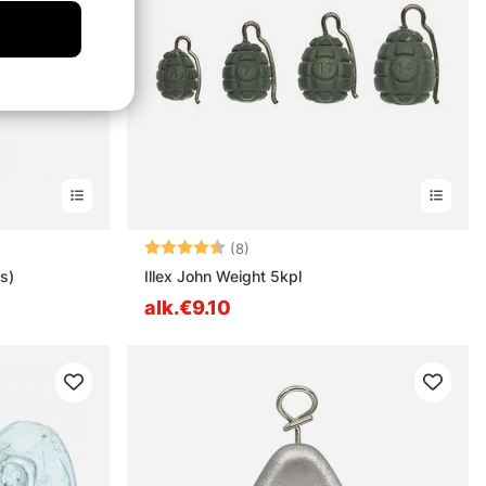
estä
Arvio:
4.9 5:sta tähdestä
(8)
s)
Illex John Weight 5kpl
alk.€9.10