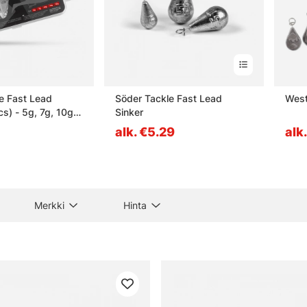
e Fast Lead
Söder Tackle Fast Lead
West
s) - 5g, 7g, 10g,
Sinker
alk. €5.29
alk
Merkki
Hinta