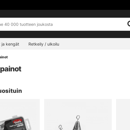
 ja kengät
Retkeily / ulkoilu
ainot
painot
uosituin