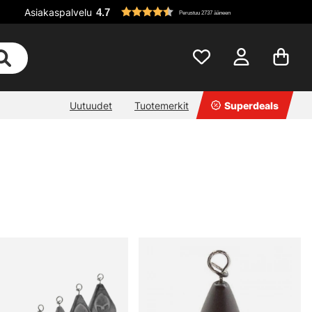
Asiakaspalvelu
4.7
Perustuu 2737 ääneen
Uutuudet
Tuotemerkit
Superdeals