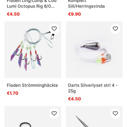
Fladen Ling/Lump & Cod
Komplett
Lumi Octopus Rig 8/0
Sill/Herringsvinda
0.80mm
€4.50
€9.90
Fladen Strömminghäckla
Darts Silverlyset strl 4 -
25g
€1.70
€4.50