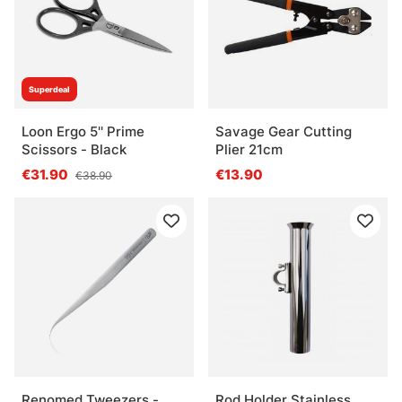
Superdeal
Loon Ergo 5'' Prime
Savage Gear Cutting
Scissors - Black
Plier 21cm
€31.90
€13.90
€38.90
Renomed Tweezers -
Rod Holder Stainless