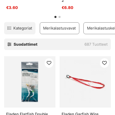
2
€3.60
€6.80
Kategoriat
Merikalastusvavat
Merikalastuske
Suodattimet
687
Tuotteet
Fladen Flatfish Double
Fladen Garfish Wire