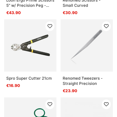
Loon Ergo Prime Scissors
Renomed Scissors -
5'' w/ Precision Peg -
Small Curved
Black
€43.90
€30.90
Spro Super Cutter 21cm
Renomed Tweezers -
Straight Precision
€16.90
€23.90