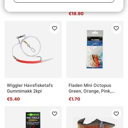
cutter
€43.90
€19.90
Wiggler Havsfisketafs
Fladen Mini Octopus
Gummimakk 2kpl
Green, Orange, Pink,
Hook Size 6/0
€5.40
€1.70