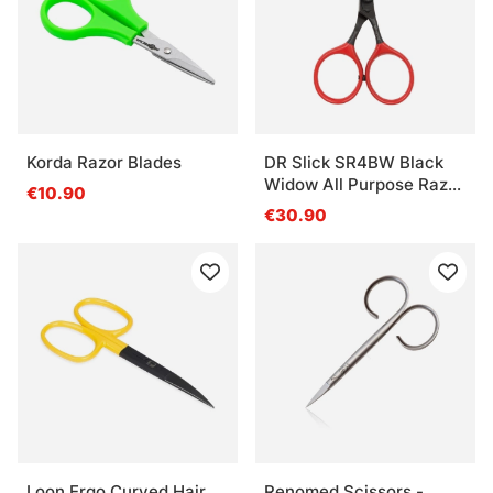
Korda Razor Blades
DR Slick SR4BW Black
Widow All Purpose Razor
€10.90
Scissor 4'' Bent Shaft
€30.90
Black and Red
Loon Ergo Curved Hair
Renomed Scissors -