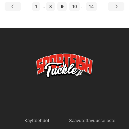
1
...
8
9
10
...
14
Käyttöehdot
Saavutettavuusseloste