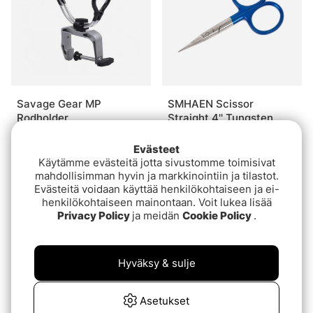
Savage Gear MP
SMHAEN Scissor
Rodholder
Straight 4'' Tungsten
Carbide Fine Blade Blue
€37.90
€32.90
Evästeet
Käytämme evästeitä jotta sivustomme toimisivat
mahdollisimman hyvin ja markkinointiin ja tilastot.
Evästeitä voidaan käyttää henkilökohtaiseen ja ei-
henkilökohtaiseen mainontaan. Voit lukea lisää
Privacy Policy
ja meidän
Cookie Policy
.
Hyväksy & sulje
Asetukset
Stonfo Razor
Svartzonker Power