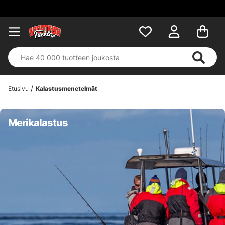
Etusivu
Kalastusmenetelmät
Merikalastus