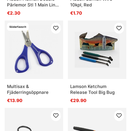
Pärlemor Stl 1 Main Line
10kpl, Red
0.50mm, Leader 0.40mm
€2.30
€1.70
Söderfavorit
Multisax &
Lamson Ketchum
Fjäderringsöppnare
Release Tool Big Bug
€13.90
€29.90