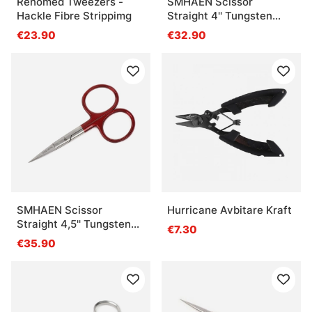
Renomed Tweezers -
SMHAEN Scissor
Hackle Fibre Strippimg
Straight 4'' Tungsten
Carbide Red
€23.90
€32.90
SMHAEN Scissor
Hurricane Avbitare Kraft
Straight 4,5'' Tungsten
€7.30
Carbide Red
€35.90