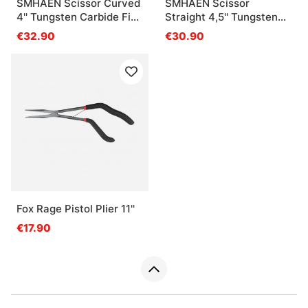
SMHAEN Scissor Curved
SMHAEN Scissor
4'' Tungsten Carbide Fine
Straight 4,5'' Tungsten
Blade Blue
Carbide Heavy Green
€32.90
€30.90
Fox Rage Pistol Plier 11''
€17.90