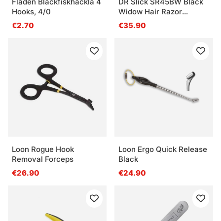
Fladen Bläckfiskhäckla 4
DR Slick SR45BW Black
Hooks, 4/0
Widow Hair Razor
Scissor 4-1/2'' Bent
€2.70
€35.90
Shaft Black and Red
Loon Rogue Hook
Loon Ergo Quick Release
Removal Forceps
Black
€26.90
€24.90