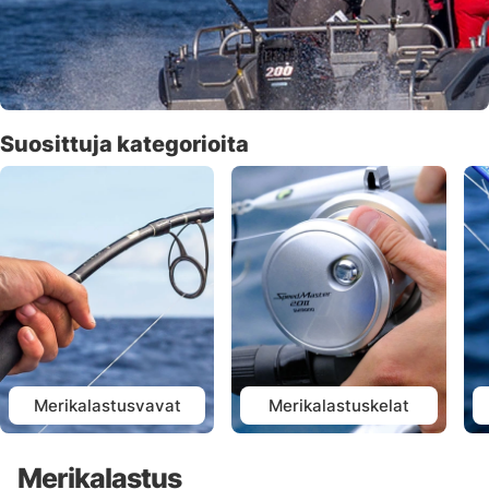
Suosittuja kategorioita
Merikalastusvavat
Merikalastuskelat
Merikalastus