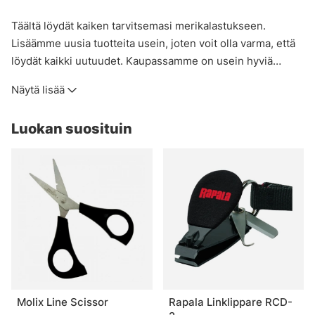
Täältä löydät kaiken tarvitsemasi merikalastukseen.
Lisäämme uusia tuotteita usein, joten voit olla varma, että
löydät kaikki uutuudet. Kaupassamme on usein hyviä
tarjouksia, joten kannattaa tutustua ALE-osastoomme
Näytä lisää
ennen seikkailujasi.
Luokan suosituin
Molix Line Scissor
Rapala Linklippare RCD-