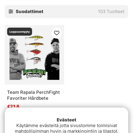
varusteita, sauvoja, keloja jne.
Täältä voit katsoa
Suodattimet
103
Tuotteet
PerchFightin >>
Loppuunmyyty
Team Rapala PerchFight
Favoriter Hårdbete
€21.8
Evästeet
Käytämme evästeitä jotta sivustomme toimisivat
mahdollisimman hyvin ja markkinointiin ja tilastot.