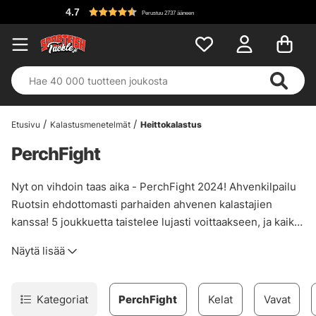
4.7
Perustuu 2737 ääneen
Etusivu
Kalastusmenetelmät
Heittokalastus
PerchFight
Nyt on vihdoin taas aika - PerchFight 2024! Ahvenkilpailu
Ruotsin ehdottomasti parhaiden ahvenen kalastajien
kanssa! 5 joukkuetta taistelee lujasti voittaakseen, ja kaikki
dokumentoidaan ja leikataan yhteen hermoja raastavaksi
Näytä lisää
eeppiseksi, jossa vahvat tunteet ja jatkuva tulostaulukon
kärjen metsästys ovat keskiössä! Tänä vuonna et tule
pettymään!
Kategoriat
PerchFight
Kelat
Vavat
Alta löydät PerchFightin osallistujien suosikkisyöttejä,