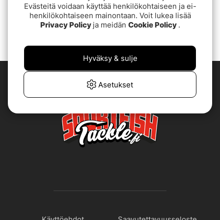
Evästeitä voidaan käyttää henkilökohtaiseen ja ei-
henkilökohtaiseen mainontaan. Voit lukea lisää
1
2
3
Privacy Policy
ja meidän
Cookie Policy
.
Hyväksy & sulje
Asetukset
Käyttöehdot
Saavutettavuusseloste