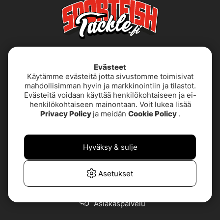
Evästeet
Käytämme evästeitä jotta sivustomme toimisivat
mahdollisimman hyvin ja markkinointiin ja tilastot.
Evästeitä voidaan käyttää henkilökohtaiseen ja ei-
henkilökohtaiseen mainontaan. Voit lukea lisää
Käyttöehdot
Saavutettavuusseloste
Privacy Policy
ja meidän
Cookie Policy
.
Tietoja meistä
Tietosuojakäytäntö
Hyväksy & sulje
TUOTETUKI &
UKK
YHTEYSTIEDOT
Asetukset
Asiakaspalvelu