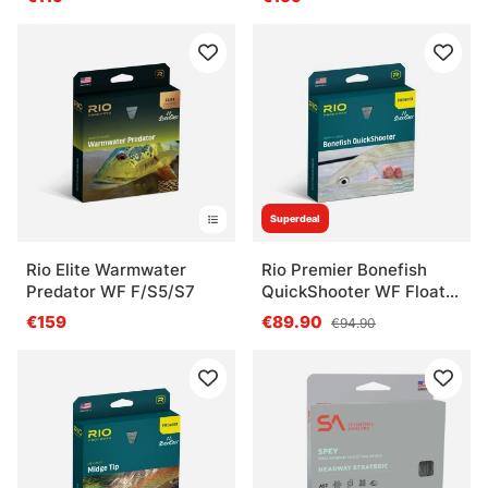
Fly Line
Superdeal
Rio Elite Warmwater
Rio Premier Bonefish
Predator WF F/S5/S7
QuickShooter WF Float
Fly Line - # 5
€159
€89.90
€94.90