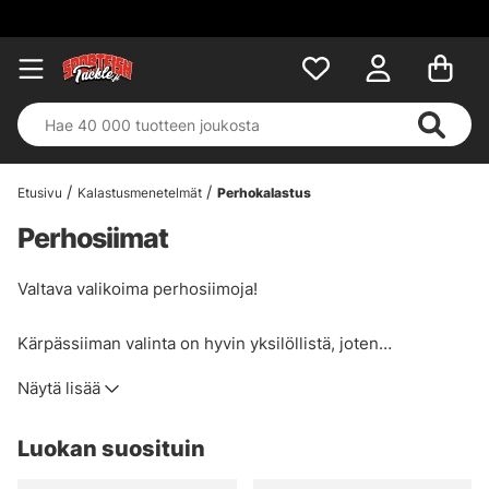
Etusivu
Kalastusmenetelmät
Perhokalastus
Perhosiimat
Valtava valikoima perhosiimoja!
Kärpässiiman valinta on hyvin yksilöllistä, joten
varastossamme on laaja valikoima perhosiimoja tunnetuilta
Näytä lisää
tuotemerkeiltä, kuten Vision, Guideline, RIO, Loop,
Scientific Angler ja muut. Jos tarvitset apua oikean
Luokan suosituin
perhosiiman valinnassa, ota rohkeasti yhteyttä, niin
autamme sinua.