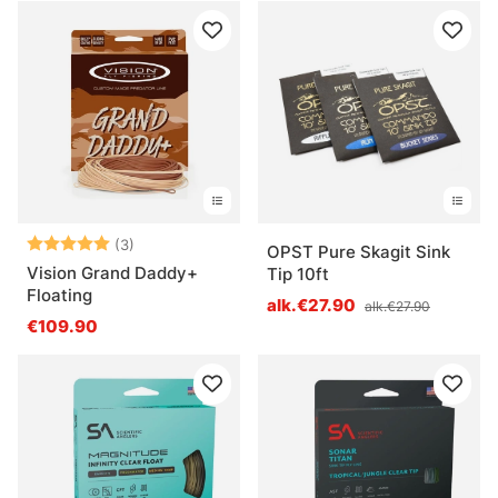
Arvio:
5.0 5:sta tähdestä
(3)
OPST Pure Skagit Sink
Vision Grand Daddy+
Tip 10ft
Floating
alk.€27.90
alk.€27.90
€109.90