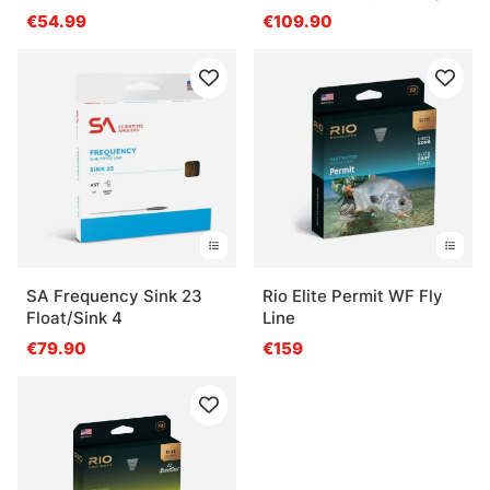
Float # 5
€54.99
€109.90
SA Frequency Sink 23
Rio Elite Permit WF Fly
Float/Sink 4
Line
€79.90
€159