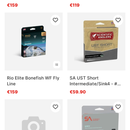
F/H/I Fly Line
€159
€119
Rio Elite Bonefish WF Fly
SA UST Short
Line
Intermediate/Sink4 - #
8/9 - 34g
€159
€59.90