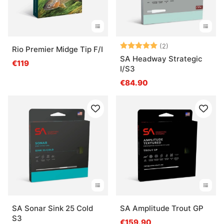
Arvio:
5.0 5:sta tähde
(2)
Rio Premier Midge Tip F/I
SA Headway Strategic
€119
I/S3
€84.90
SA Sonar Sink 25 Cold
SA Amplitude Trout GP
S3
€159.90