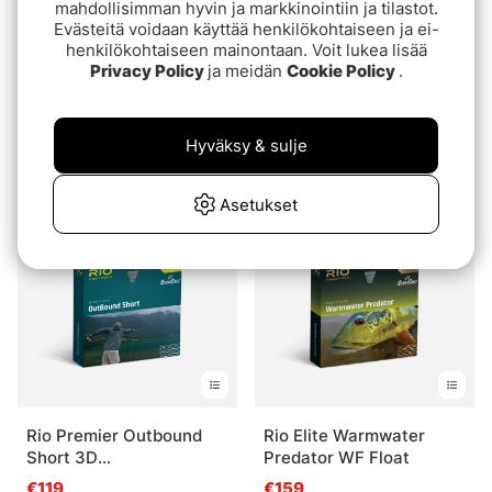
mahdollisimman hyvin ja markkinointiin ja tilastot.
Evästeitä voidaan käyttää henkilökohtaiseen ja ei-
henkilökohtaiseen mainontaan. Voit lukea lisää
Privacy Policy
ja meidän
Cookie Policy
.
Airflo Ridge 2.0 Streaner
Airflo Ridge 2.0 Sniper 4
Shovel Head
Season Fast Interm./Sink
Hyväksy & sulje
3
€139
€139
Asetukset
Rio Premier Outbound
Rio Elite Warmwater
Short 3D
Predator WF Float
Intermediate/Sink5/Sink7
€119
€159