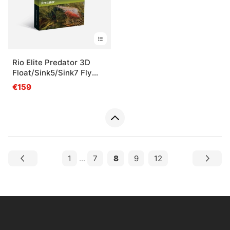
Rio Elite Predator 3D
Float/Sink5/Sink7 Fly
Line
€159
1
...
7
8
9
12