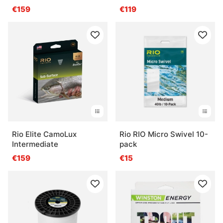
Float Fly Line
€159
€119
Rio Elite CamoLux
Rio RIO Micro Swivel 10-
Intermediate
pack
€159
€15