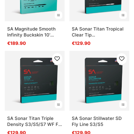
SA Magnitude Smooth
SA Sonar Titan Tropical
Infinity Buckskin 10'
Clear Tip
Clear Tip
Sand/Horizon/Clear WF
€189.90
€129.90
Fly Line
SA Sonar Titan Triple
SA Sonar Stillwater SD
Density S3/S5/S7 WF Fly
Fly Line S3/S5
Line
€129.90
€129.90