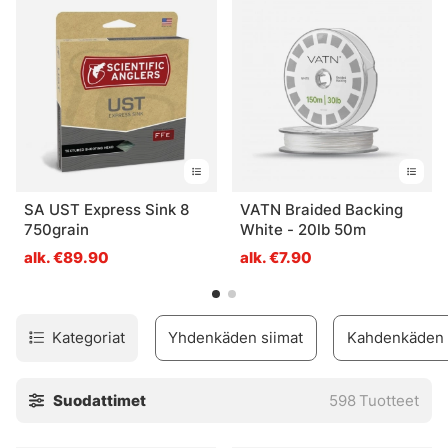
SA UST Express Sink 8
VATN Braided Backing
750grain
White - 20lb 50m
alk. €89.90
alk. €7.90
Kategoriat
Yhdenkäden siimat
Kahdenkäden 
Suodattimet
598
Tuotteet