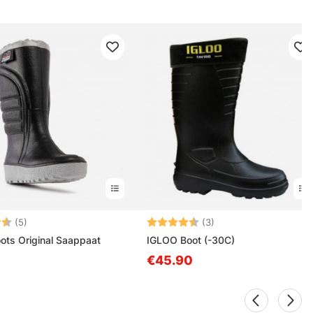
4.2 5:sta tähdestä
Arvio:
4.3 5:sta tähdestä
(5)
(3)
ts Original Saappaat
IGLOO Boot (-30C)
€45.90