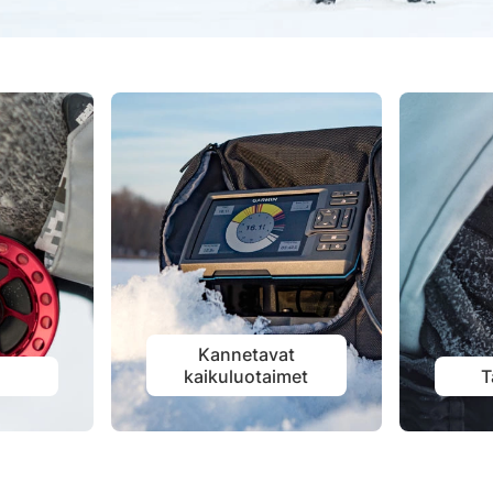
Kannetavat
t
kaikuluotaimet
T