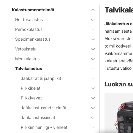
Talvikal
Kalastusmenetelmät
Heittokalastus
Jääkalastus o
Perhokalastus
narraamisesta s
Aluksi varustei
Specimenkalastus
toimii kotivesi
Vetouistelu
Valikoimamme k
Merikalastus
kalastuspäivään
Tutustu valiko
Talvikalastus
Jääkairat & jäänpiikit
Luokan s
Pilkkikelat
Pilkkivavat
Jääkalastusyhdistelmät
Jääkalastussiimat
Pilkkiminen jigi - vieheet