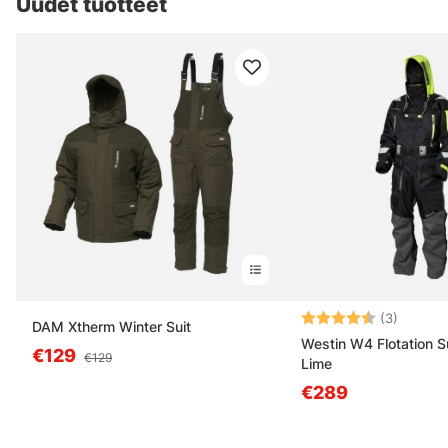
Uudet tuotteet
Arvio:
4.7 5:s
(3)
DAM Xtherm Winter Suit
Westin W4 Flotation Su
€129
€129
Lime
€289