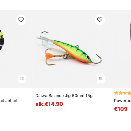
ta tähdestä
Arvio:
Daiwa Balance Jig 50mm 15g
it Jetset
Powerboo
alk.€14.90
€109