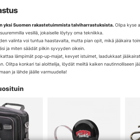
astus
n yksi Suomen rakastetuimmista talviharrastuksista.
Olipa kyse ah
uuremmilla vesillä, jokaiselle löytyy oma tekniikka.
den valinta voi tuntua haastavalta, mutta pian opit, mikä jääkaira toi
lläsi ja miten säädät pilkin syvyyden oikein.
attaa lämpimät pop‑up‑majat, kevyet istuimet, laadukkaat jääkairat,
. Olitpa konkari tai aloittelija, löydät meiltä kaiken nautinnolliseen j
imaan ja lähde jäälle varmuudella!
uosituin