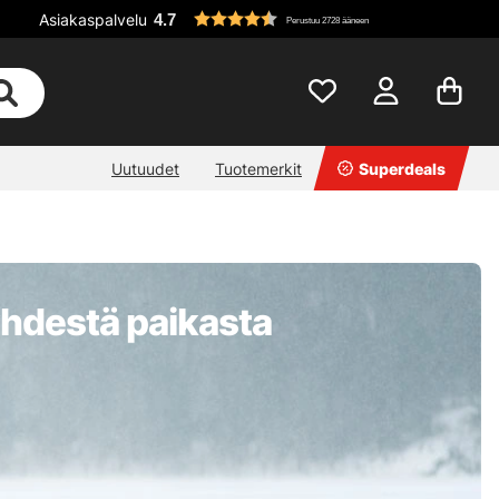
Asiakaspalvelu
4.7
Perustuu 2728 ääneen
Uutuudet
Tuotemerkit
Superdeals
 yhdestä paikasta