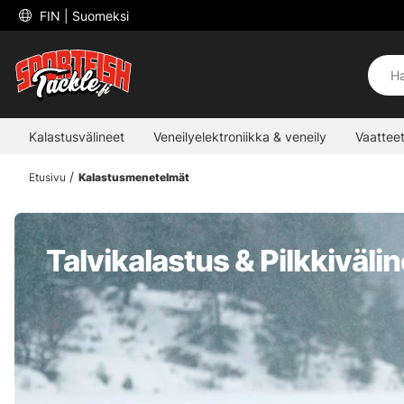
 FIN 
| Suomeksi
Kalastusvälineet
Veneilyelektroniikka & veneily
Vaatteet
Etusivu
Kalastusmenetelmät
Talvikalastus & Pilkkiväli