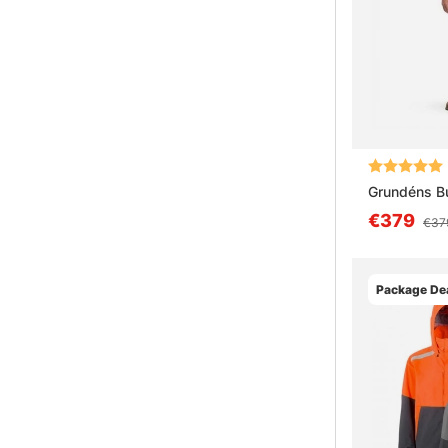
Arvio:
Grundéns B
€379
€37
Package Dea