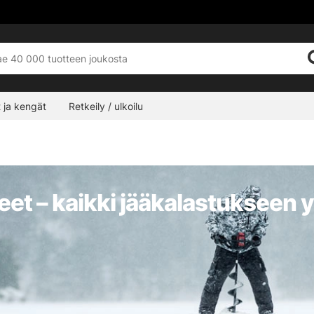
 ja kengät
Retkeily / ulkoilu
neet – kaikki jääkalastukseen