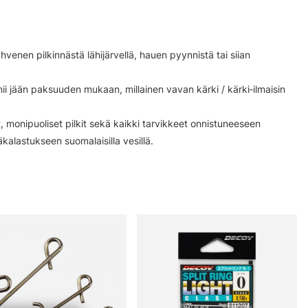
venen pilkinnästä lähijärvellä, hauen pyynnistä tai siian
mii jään paksuuden mukaan, millainen vavan kärki / kärki‑ilmaisin
 monipuoliset pilkit sekä kaikki tarvikkeet onnistuneeseen
ääkalastukseen suomalaisilla vesillä.