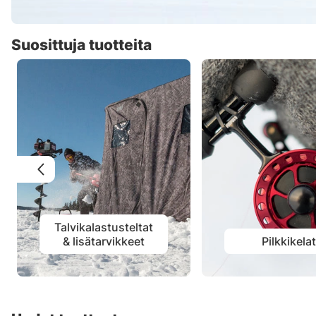
Suosittuja tuotteita
Talvikalastusteltat
& lisätarvikkeet
Pilkkikela