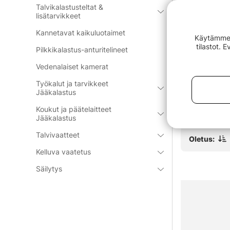
Talvikalastusteltat &
lisätarvikkeet
Kannetavat kaikuluotaimet
Käytämme e
tilastot. 
Pilkkikalastus-anturitelineet
t
Decoy R-1 Split Ring Light
Westin W4 S
Vedenalaiset kamerat
Class Black, #3
Boxes Medi
alk. €4.50
€74.90
Työkalut ja tarvikkeet
Jääkalastus
Koukut ja päätelaitteet
Jääkalastus
Talvivaatteet
Oletus:
Kelluva vaatetus
Säilytys