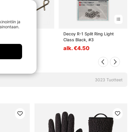
nointiin ja
mainontaan.
s Knotless Knot
Decoy R-1 Split Ring Light
Class Black, #3
50
alk. €4.50
3023
Tuotteet