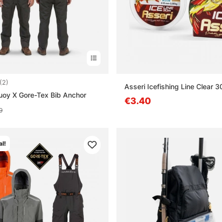
5.0 5:sta tähdestä
(2)
Asseri Icefishing Line Clear 
uoy X Gore-Tex Bib Anchor
€3.40
9
l!