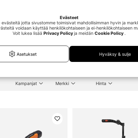
Evästeet
västeitä jotta sivustomme toimisivat mahdollisimman hyvin ja markki
Evästeitä voidaan käyttää henkilökohtaiseen ja ei-henkilökohtaiseen 
Voit lukea lisää
Privacy Policy
ja meidän
Cookie Policy
.
treet Bag Pro 3
Söder Tackle Measure Tape
Dart
um Titanium Black
150cm Black
€3.90
€4.
Asetukset
Hyväksy & sulje
Kampanjat
Merkki
Hinta