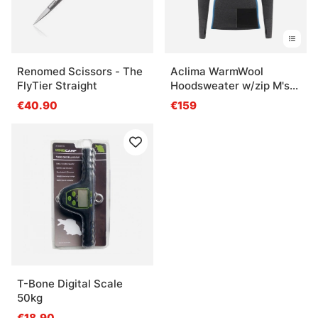
Renomed Scissors - The
Aclima WarmWool
FlyTier Straight
Hoodsweater w/zip M's
Marengo/Jet
€40.90
€159
Black/Corsair
T-Bone Digital Scale
50kg
€18.90