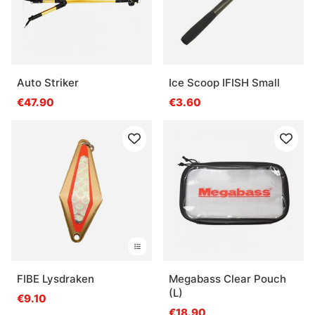
Auto Striker
Ice Scoop IFISH Small
€47.90
€3.60
FIBE Lysdraken
Megabass Clear Pouch
(L)
€9.10
€18.90