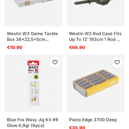
Westin W3 Game Tackle
Westin W2 Rod Case Fits
Box 36x22,5x5cm
Up To 12' 193cm 1 Rod W,
Grey/Clear
Reel Forest Night
€10.90
€69.90
Blue Fox Waxy Jig Kit #8
Plano Edge 3700 Deep
Glow 0,9gr (6pcs)
€35.90