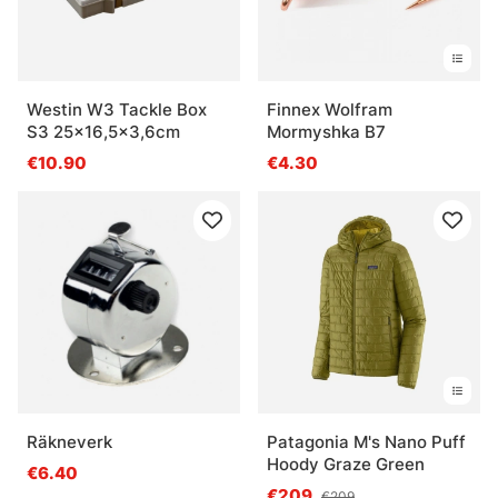
Westin W3 Tackle Box
Finnex Wolfram
S3 25x16,5x3,6cm
Mormyshka B7
€10.90
€4.30
Räkneverk
Patagonia M's Nano Puff
Hoody Graze Green
€6.40
€209
€209