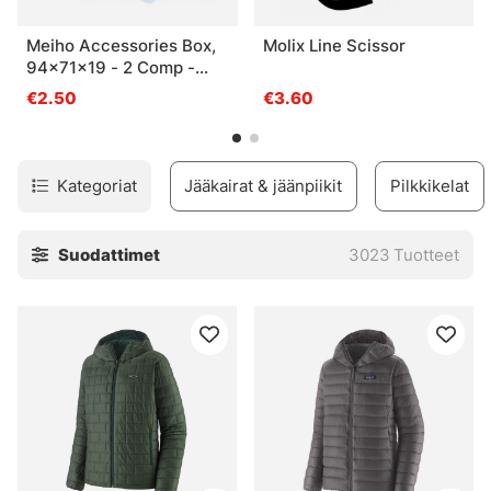
Meiho Accessories Box,
Molix Line Scissor
94x71x19 - 2 Comp -
Clear
€2.50
€3.60
Kategoriat
Jääkairat & jäänpiikit
Pilkkikelat
Suodattimet
3023
Tuotteet