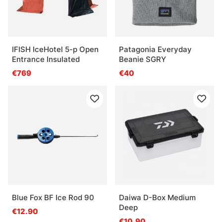
IFISH IceHotel 5-p Open
Patagonia Everyday
Entrance Insulated
Beanie SGRY
€769
€40
Blue Fox BF Ice Rod 90
Daiwa D-Box Medium
Deep
€12.90
€10.90