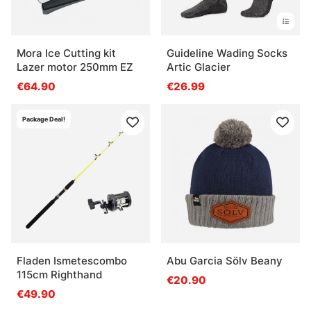
Mora Ice Cutting kit
Guideline Wading Socks
Lazer motor 250mm EZ
Artic Glacier
€64.90
€26.99
Package Deal!
Fladen Ismetescombo
Abu Garcia Sölv Beany
115cm Righthand
€20.90
€49.90