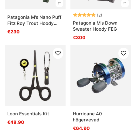
Arvio:
5.0 5:sta tähde
(2)
Patagonia M's Nano Puff
Patagonia M's Down
Fitz Roy Trout Hoody
Sweater Hoody FEG
OLGG
€230
€300
Loon Essentials Kit
Hurricane 40
högervevad
€48.90
€64.90