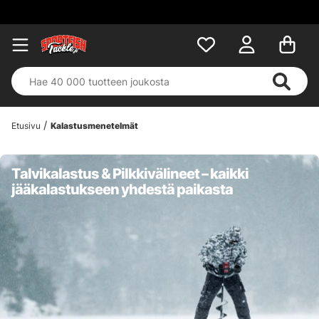
Etusivu
Kalastusmenetelmät
Talvikalastus & Pilkkivälineet – kaikki
jääkalastukseen yhdestä paikasta