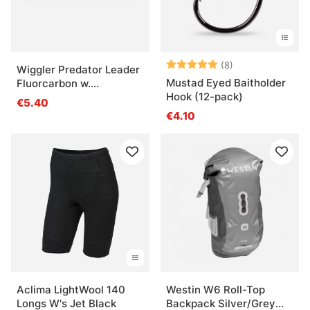
Arvio:
5.0 5:sta tähde
(8)
Wiggler Predator Leader
Mustad Eyed Baitholder
Fluorcarbon w.
Hook (12-pack)
gamakatsu Hook TR13
€5.40
stl. 8 20lbs
€4.10
Aclima LightWool 140
Westin W6 Roll-Top
Longs W's Jet Black
Backpack Silver/Grey