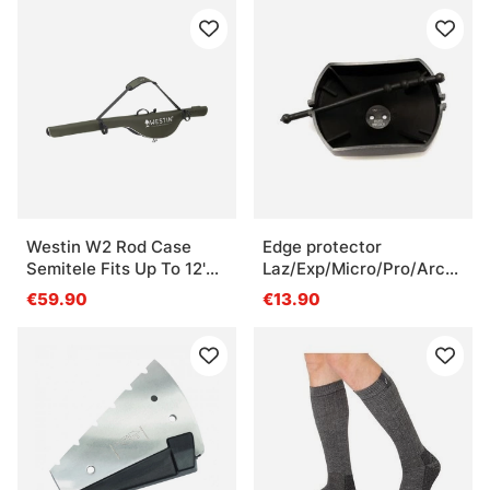
Westin W2 Rod Case
Edge protector
Semitele Fits Up To 12'
Laz/Exp/Micro/Pro/Arct
153cm 1 Rod W, Reel
130mm
€59.90
€13.90
Forest Night