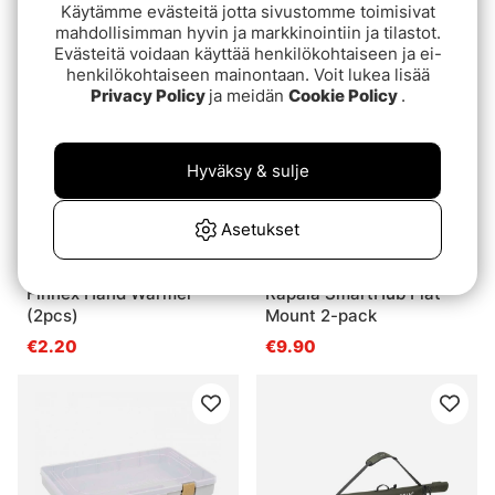
Käytämme evästeitä jotta sivustomme toimisivat
€9.50
mahdollisimman hyvin ja markkinointiin ja tilastot.
Evästeitä voidaan käyttää henkilökohtaiseen ja ei-
henkilökohtaiseen mainontaan. Voit lukea lisää
Privacy Policy
ja meidän
Cookie Policy
.
Hyväksy & sulje
Asetukset
Finnex Hand Warmer
Rapala SmartHub Flat
(2pcs)
Mount 2-pack
€2.20
€9.90