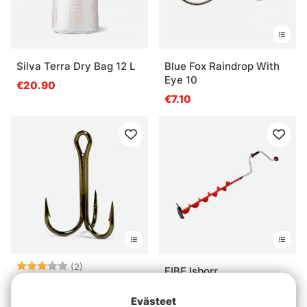
Silva Terra Dry Bag 12 L
Blue Fox Raindrop With
Eye 10
€20.90
€7.10
Arvio:
3.0 5:sta tähdestä
(2)
FIBE Isborr
VMC Treble x-strong
alk.€54.90
10kpl, Bronz
Evästeet