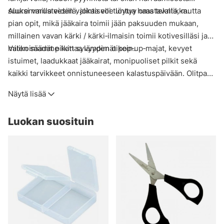
suuremmilla vesillä, jokaiselle löytyy oma tekniikka.
Aluksi varusteiden valinta voi tuntua haastavalta, mutta
pian opit, mikä jääkaira toimii jään paksuuden mukaan,
millainen vavan kärki / kärki‑ilmaisin toimii kotivesilläsi ja
miten säädät pilkin syvyyden oikein.
Valikoimamme kattaa lämpimät pop‑up‑majat, kevyet
istuimet, laadukkaat jääkairat, monipuoliset pilkit sekä
kaikki tarvikkeet onnistuneeseen kalastuspäivään. Olitpa
konkari tai aloittelija, löydät meiltä kaiken nautinnolliseen
Näytä lisää
jääkalastukseen suomalaisilla vesillä.
Tutustu valikoimaan ja lähde jäälle varmuudella!
Luokan suosituin