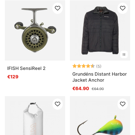
Arvio:
4.6 5:sta tähde
(5)
IFISH SensiReel 2
Grundéns Distant Harbor
€129
Jacket Anchor
€64.90
€64.90