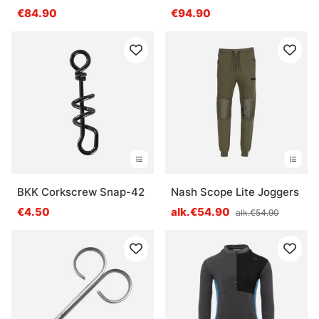
40L
€84.90
€94.90
BKK Corkscrew Snap-42
Nash Scope Lite Joggers
€4.50
alk.€54.90
alk.€54.90