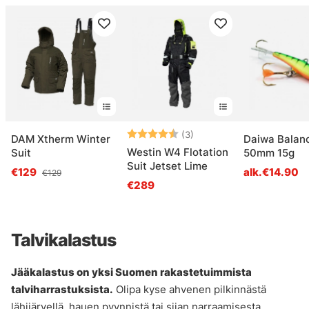
Arvio:
4.7 5:sta tähdestä
(3)
DAM Xtherm Winter
Daiwa Balanc
Westin W4 Flotation
Suit
50mm 15g
Suit Jetset Lime
€129
alk.€14.90
€129
€289
Talvikalastus
Jääkalastus on yksi Suomen rakastetuimmista
talviharrastuksista.
Olipa kyse ahvenen pilkinnästä
lähijärvellä, hauen pyynnistä tai siian narraamisesta