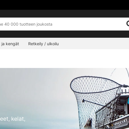
 ja kengät
Retkeily / ulkoilu
eet, kelat,