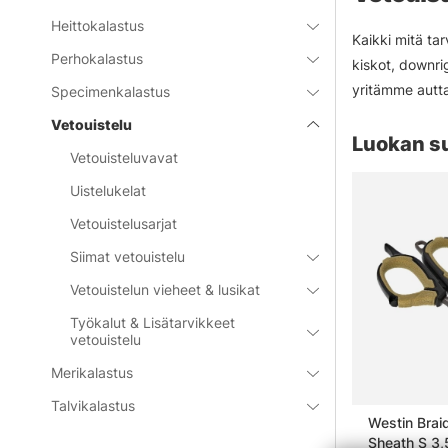
Heittokalastus
Kaikki mitä ta
Perhokalastus
kiskot, downrig
yritämme autt
Specimenkalastus
Vetouistelu
Luokan s
Vetouisteluvavat
Uistelukelat
Vetouistelusarjat
Siimat vetouistelu
Vetouistelun vieheet & lusikat
Työkalut & Lisätarvikkeet
vetouistelu
Merikalastus
Talvikalastus
stable
Rapala Karbon Net Jetty
Westin Braid
Sheath S 3,