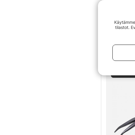
Sand
€89.90
€10.90
Käytämme e
tilastot. 
Oletus:
Loppuunmy