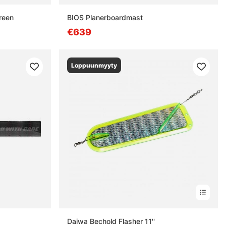
reen
BIOS Planerboardmast
€639
Loppuunmyyty
estä
Daiwa Bechold Flasher 11''