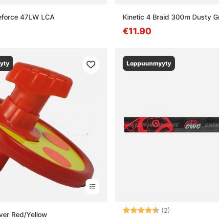
keforce 47LW LCA
Kinetic 4 Braid 300m Dusty G
€11.90
yty
Loppuunmyyty
Arvio:
4.5 5:sta tähd
(2)
ver Red/Yellow