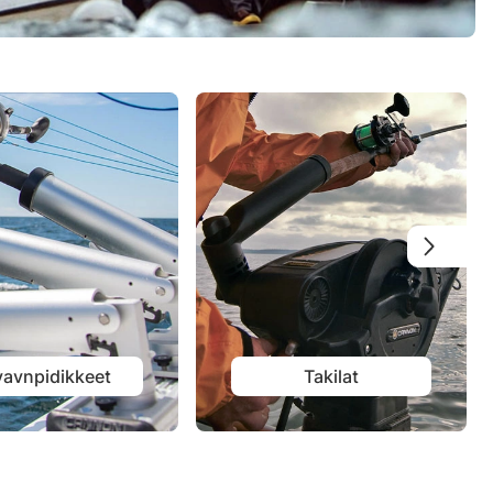
vavnpidikkeet
Takilat