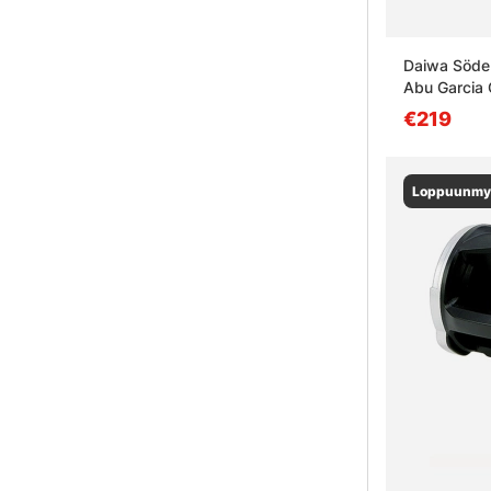
Daiwa Söder
Abu Garcia
€219
Loppuunmy