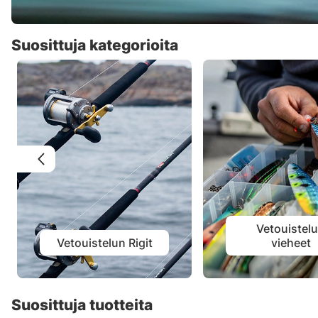
Suosittuja kategorioita
Vetouistel
Vetouistelun Rigit
vieheet
Suosittuja tuotteita