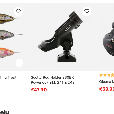
Arvio:
Thru Trout
Scotty Rod Holder 230BK
Okuma M
Powerlock inkl. 241 & 242
€59.9
€47.90
elu