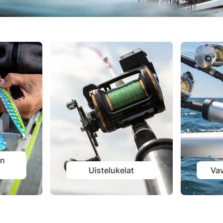
un
Uistelukelat
Va