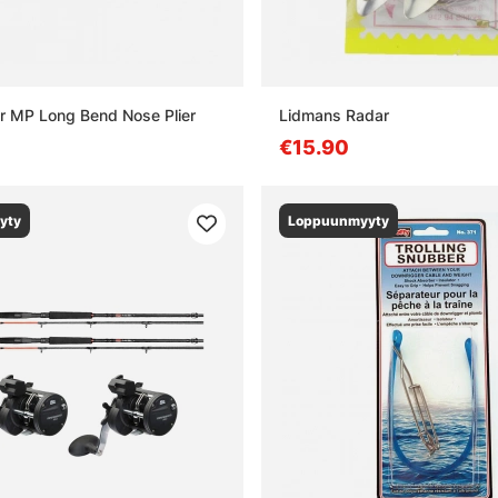
r MP Long Bend Nose Plier
Lidmans Radar
€15.90
yty
Loppuunmyyty