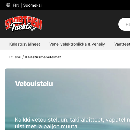
 FIN 
| Suomeksi
Kalastusvälineet
Veneilyelektroniikka & veneily
Vaatteet
Etusivu
Kalastusmenetelmät
Vetouistelu
Kaikki vetouisteluun: takilalaitteet, vapatelin
uistimet ja paljon muuta.