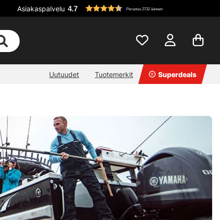
Asiakaspalvelu
4.7
Perustuu 2732 ääneen
Uutuudet
Tuotemerkit
Superdeals