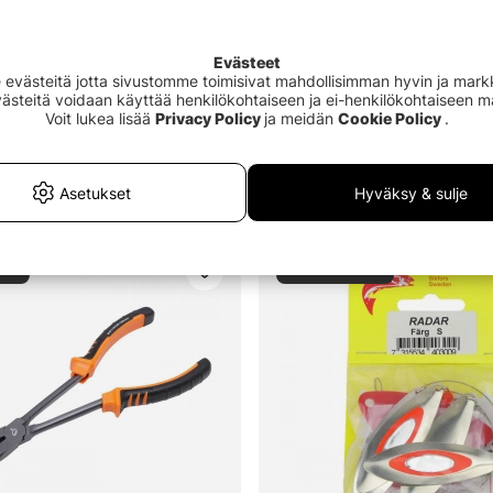
€3.90
€49
Evästeet
västeitä jotta sivustomme toimisivat mahdollisimman hyvin ja markki
Evästeitä voidaan käyttää henkilökohtaiseen ja ei-henkilökohtaiseen 
Voit lukea lisää
Privacy Policy
ja meidän
Cookie Policy
.
Kampanjat
Hinta
Merkki
Asetukset
Hyväksy & sulje
yty
Loppuunmyyty