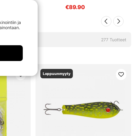
.90
€89.90
nointiin ja
mainontaan.
277
Tuotteet
Loppuunmyyty