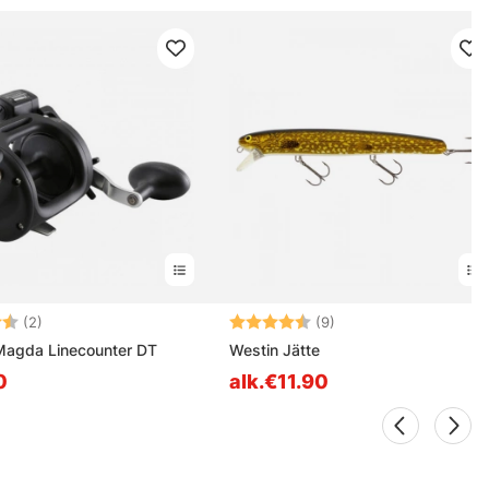
4.5 5:sta tähdestä
Arvio:
4.6 5:sta tähdestä
(2)
(9)
agda Linecounter DT
Westin Jätte
0
alk.€11.90