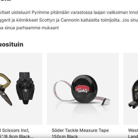
rvitset uisteluun! Pyrimme pitämään varastossa laajan valikoiman innok
gerit ja kiinnikkeet Scottyn ja Cannonin kaltaisilta toimijoilta. Jos sin
aa sinua parhaamme mukaan!
uosituin
 Scissors Incl,
Söder Tackle Measure Tape
West
5''/8,9cm Black
150cm Black
Land