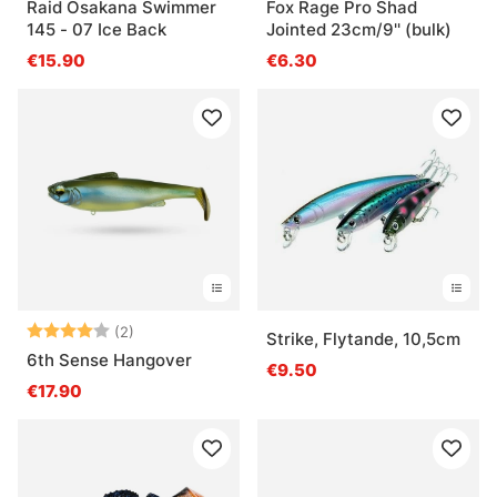
Raid Osakana Swimmer
Fox Rage Pro Shad
145 - 07 Ice Back
Jointed 23cm/9'' (bulk)
€15.90
€6.30
Arvio:
4.0 5:sta tähdestä
(2)
Strike, Flytande, 10,5cm
6th Sense Hangover
€9.50
€17.90