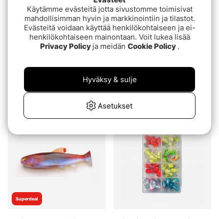
Käytämme evästeitä jotta sivustomme toimisivat
mahdollisimman hyvin ja markkinointiin ja tilastot.
Evästeitä voidaan käyttää henkilökohtaiseen ja ei-
henkilökohtaiseen mainontaan. Voit lukea lisää
Privacy Policy
ja meidän
Cookie Policy
.
Raid Osakana Swimmer
Fladen Maxximus
Hyväksy & sulje
125 - 04 Zako
Predator Cranking
Minnow 40mm 6g
€15.90
€6.30
Asetukset
Superdeal