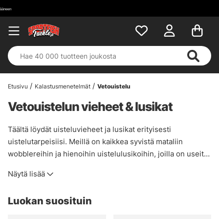
Etusivu
Kalastusmenetelmät
Vetouistelu
Vetouistelun vieheet & lusikat
Täältä löydät uisteluvieheet ja lusikat erityisesti
uistelutarpeisiisi. Meillä on kaikkea syvistä mataliin
wobblereihin ja hienoihin uistelulusikoihin, joilla on useita
isoja lohia, sekä vilkkuvieheitä, pitkiä jigejä ja vieheitä sekä
Näytä lisää
vieheiden pidikkeitä.
Luokan suosituin