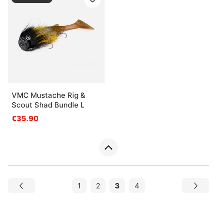
VMC Mustache Rig &
Scout Shad Bundle L
€35.90
1
2
3
4