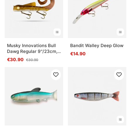
Musky Innovations Bull
Bandit Walley Deep Glow
Dawg Regular 9''/23cm,
€14.90
127g
€30.90
€30.90