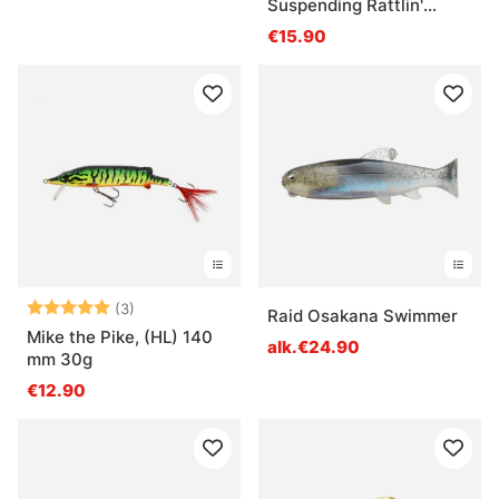
Suspending Rattlin'
Rogue
€15.90
Arvio:
5.0 5:sta tähdestä
(3)
Raid Osakana Swimmer
Mike the Pike, (HL) 140
alk.€24.90
mm 30g
€12.90