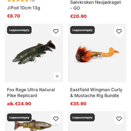
(4)
Sølvkroken Nesjødraget
J:Pod 10cm 13g
- GO
€8.70
€20.90
Loppuunmyyty
Loppuunmyyty
Fox Rage Ultra Natural
Eastfield Wingman Curly
Pike Replicant
& Mustache Rig Bundle
alk.€24.90
€35.90
Loppuunmyyty
Loppuunmyyty