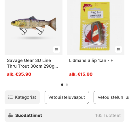
Savage Gear 3D Line
Lidmans Släp 1:an - F
Thru Trout 30cm 290g
Slow Sink - Blue Trout
alk. €35.90
alk. €15.90
Kategoriat
Vetouisteluvaaput
Vetouistelun lu
Suodattimet
165
Tuotteet