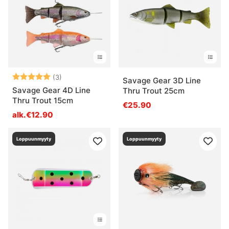
Arvio:
5.0 5:sta tähdestä
(3)
Savage Gear 3D Line
Savage Gear 4D Line
Thru Trout 25cm
Thru Trout 15cm
€25.90
alk.€12.90
Loppuunmyyty
Loppuunmyyty