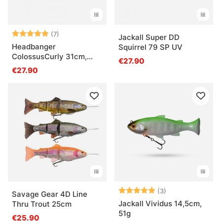
Arvio:
5.0 5:sta tähdestä
(7)
Jackall Super DD
Headbanger
Squirrel 79 SP UV
ColossusCurly 31cm,
€27.90
170g
€27.90
Arvio:
5.0 5:sta tähde
(3)
Savage Gear 4D Line
Jackall Vividus 14,5cm,
Thru Trout 25cm
51g
€25.90