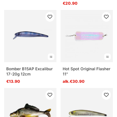
€20.90
Bomber B15AP Excalibur
Hot Spot Original Flasher
17-20g 12cm
11''
€13.90
alk.€30.90