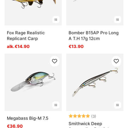
Fox Rage Realistic
Bomber B15AP Pro Long
Replicant Carp
A T.H 17g 12cm
alk.€14.90
€13.90
Arvio:
5.0 5:sta tähde
(3)
Megabass Big-M 7.5
Smithwick Deep
€36.90