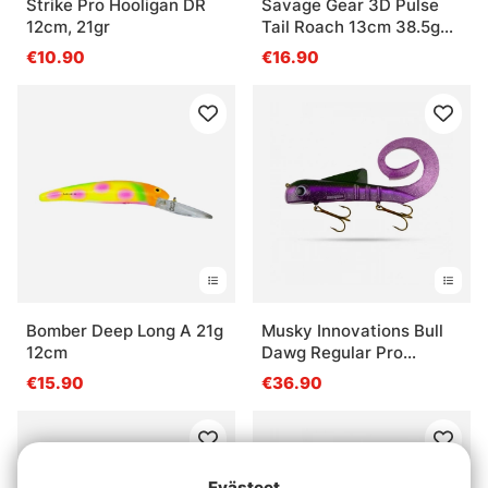
Strike Pro Hooligan DR
Savage Gear 3D Pulse
12cm, 21gr
Tail Roach 13cm 38.5g
(2kpl)
€10.90
€16.90
Bomber Deep Long A 21g
Musky Innovations Bull
12cm
Dawg Regular Pro
9''/23cm, 127g
€15.90
€36.90
Evästeet