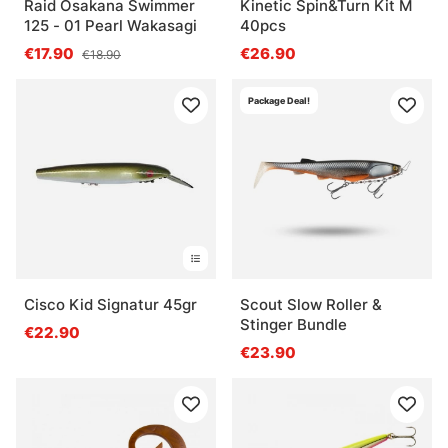
Raid Osakana Swimmer
Kinetic Spin&Turn Kit M
125 - 01 Pearl Wakasagi
40pcs
€17.90
€26.90
€18.90
Package Deal!
Cisco Kid Signatur 45gr
Scout Slow Roller &
Stinger Bundle
€22.90
€23.90