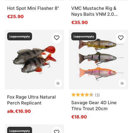
Hot Spot Mini Flasher 8''
VMC Mustache Rig &
Nays Baits VNM 2.0
€25.90
Bundle
€35.90
Loppuunmyyty
Loppuunmyyty
Arvio:
4.7 5:sta tähde
(3)
Fox Rage Ultra Natural
Savage Gear 4D Line
Perch Replicant
Thru Trout 20cm
alk.€16.90
€18.90
Loppuunmyyty