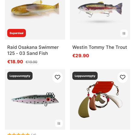
Superdeal
Raid Osakana Swimmer
Westin Tommy The Trout
125 - 03 Sand Fish
€29.90
€18.90
€19.90
Loppuunmyyty
Loppuunmyyty
Arvio:
5.0 5:sta tähdestä