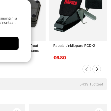
nointiin ja
mainontaan.
Design Guide Box Trout
Rapala Linklippare RCD-2
. 12 Large System Foams
49.90
€6.80
5439
Tuotteet