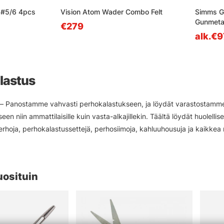
' #5/6 4pcs
Vision Atom Wader Combo Felt
Simms G
Gunmeta
€279
alk.€
lastus
– Panostamme vahvasti perhokalastukseen, ja löydät varastostamme huo
en niin ammattilaisille kuin vasta-alkajillekin. Täältä löydät huolell
erhoja, perhokalastussettejä, perhosiimoja, kahluuhousuja ja kaikkea
rhokalastustuotemerkkien kanssa. Verkkokaupastamme löydät perhokal
 Vision, Simms, Patagonia, A.Jensen, Sage, RIO Loop, Guideline ja Po
soitteessa Hornsgatan 148! Sekä verkkokauppamme että myymälämm
uosituin