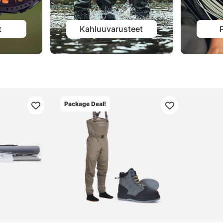
t
Kahluuvarusteet
Package Deal!