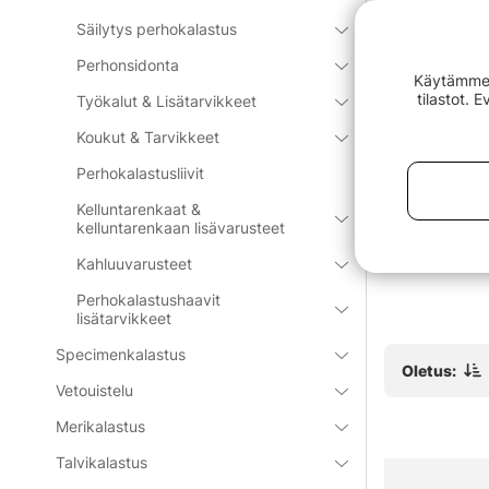
Säilytys perhokalastus
Perhonsidonta
Käytämme e
tilastot. 
Työkalut & Lisätarvikkeet
Koukut & Tarvikkeet
Perhokalastusliivit
Box Trout
Rapala Linklippare RCD-2
Guideline E
Kelluntarenkaat &
tem Foams
6"
kelluntarenkaan lisävarusteet
€6.80
€23.99
Kahluuvarusteet
Perhokalastushaavit
lisätarvikkeet
Specimenkalastus
Oletus:
Vetouistelu
Merikalastus
Talvikalastus