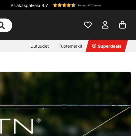
Asiakaspalvelu
4.7
Perustuu 2737 ääneen
Uutuudet
Tuotemerkit
Superdeals