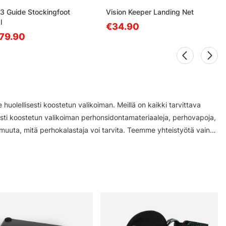
3 Guide Stockingfoot
Vision Keeper Landing Net
l
€34.90
979.90
lellisesti koostetun valikoiman. Meillä on kaikki tarvittava
isesti koostetun valikoiman perhonsidontamateriaaleja, perhovapoja,
 muuta, mitä perhokalastaja voi tarvita. Teemme yhteistyötä vain
astusvälineet ja -tarvikkeet esimerkiksi seuraavilta
ol12. Voit myös tulla tutustumaan uuteen Tukholman Fly Shop -
e on täpötäynnä kaikkea, mitä tarvitset perhokalastukseen!