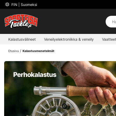
 FIN 
| Suomeksi
Kalastusvälineet
Veneilyelektroniikka & veneily
Vaatteet
Etusivu
Kalastusmenetelmät
Perhokalastus