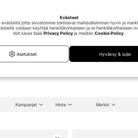
Evästeet
västeitä jotta sivustomme toimisivat mahdollisimman hyvin ja markki
Evästeitä voidaan käyttää henkilökohtaiseen ja ei-henkilökohtaiseen 
Voit lukea lisää
Privacy Policy
ja meidän
Cookie Policy
.
Asetukset
Hyväksy & sulje
asy Grip Forceps
Molix Line Scissor
C&F 
incl
€3.60
€2
Kampanjat
Hinta
Merkki