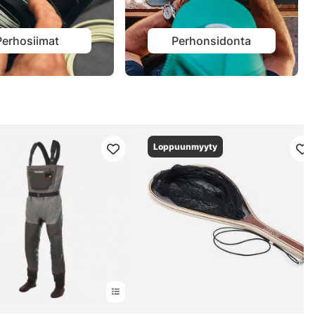
Perhosiimat
Perhonsidonta
Loppuunmyyty