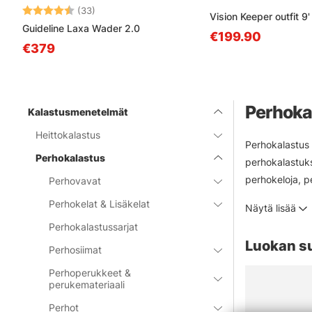
Arvio:
4.6 5:sta tähdestä
(33)
Vision Keeper outfit 9
Guideline Laxa Wader 2.0
€199.90
€379
Perhoka
Kalastusmenetelmät
Heittokalastus
Perhokalastus 
Perhokalastus
perhokalastukse
perhokeloja, p
Perhovavat
tunnettujen pe
Perhokelat & Lisäkelat
Näytä lisää
valmistajilta:
Perhokalastussarjat
myymäläämme o
Luokan s
Perhosiimat
Perhoperukkeet &
perukemateriaali
Perhot