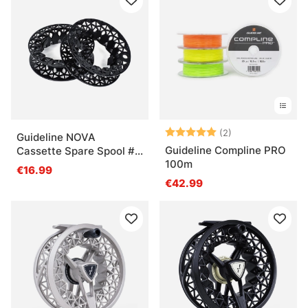
Arvio:
5.0 5:sta tähde
(2)
Guideline NOVA
Guideline Compline PRO
Cassette Spare Spool #
100m
6/8
€16.99
€42.99