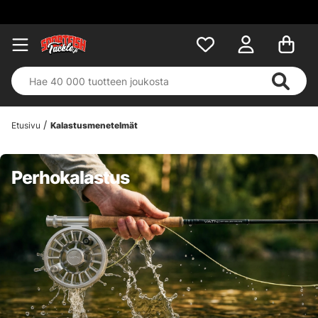
Etusivu
Kalastusmenetelmät
Perhokalastus