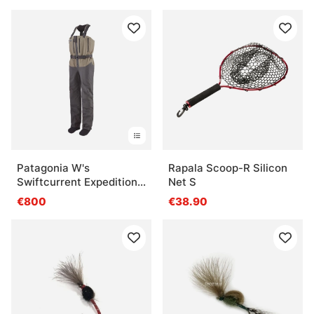
Patagonia W's
Rapala Scoop-R Silicon
Swiftcurrent Expedition
Net S
Zip Front Waders RVGN
€800
€38.90