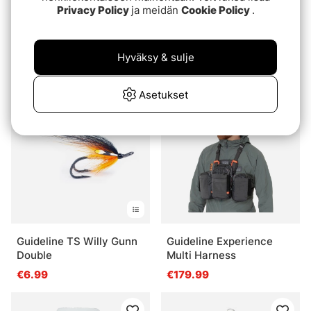
Privacy Policy
ja meidän
Cookie Policy
.
Guideline TS Green
Guideline TS The Usual
Highlander Double
Double
Hyväksy & sulje
€6.99
€6.99
Asetukset
Guideline TS Willy Gunn
Guideline Experience
Double
Multi Harness
€6.99
€179.99