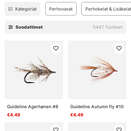
Kategoriat
Perhovavat
Perhokelat & Lisäkela
Suodattimet
5447
Tuotteet
Guideline Agerhønen #8
Guideline Autumn fly #10
€4.49
€4.49