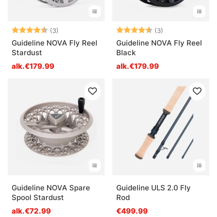
Arvio:
4.7 5:sta tähdestä
Arvio:
4.7 5:sta tähde
(3)
(3)
Guideline NOVA Fly Reel
Guideline NOVA Fly Reel
Stardust
Black
alk.€179.99
alk.€179.99
Guideline NOVA Spare
Guideline ULS 2.0 Fly
Spool Stardust
Rod
alk.€72.99
€499.99