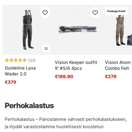
Package Deal!
Arvio:
4.6 5:sta tähdestä
(33)
Vision Keeper outfit
Vision Atom
Guideline Laxa
9' #5/6 4pcs
Combo Felt
Wader 2.0
€199.90
€279
€379
Perhokalastus
Perhokalastus – Panostamme vahvasti perhokalastukseen,
ja löydät varastostamme huolellisesti koostetun