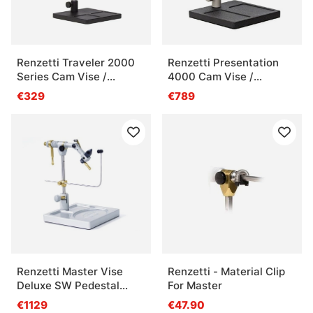
Renzetti Traveler 2000
Renzetti Presentation
Series Cam Vise /
4000 Cam Vise /
Pedestal Base
Pedestal Base (Stem
€329
€789
Support Black)
Renzetti Master Vise
Renzetti - Material Clip
Deluxe SW Pedestal
For Master
Base
€1129
€47.90