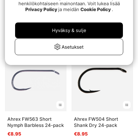
henkilökohtaiseen mainontaan. Voit lukea lisää
Privacy Policy
ja meidän
Cookie Policy
.
Ahrex FW527 Big Gap
Ahrex FW562 Short
Hyväksy & sulje
Dry Barbless 24-pack
Nymph 24-pack
€8.95
€8.95
Asetukset
Ahrex FW563 Short
Ahrex FW504 Short
Nymph Barbless 24-pack
Shank Dry 24-pack
€8.95
€8.95