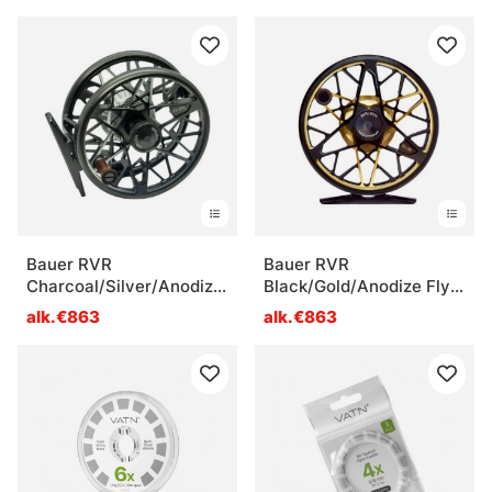
Bauer RVR
Bauer RVR
Charcoal/Silver/Anodize
Black/Gold/Anodize Fly
Fly Reel
Reel
alk.€863
alk.€863