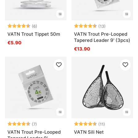
Arvio:
4.8 5:sta tähdestä
Arvio:
4.8 5:sta tähde
(6)
(13)
VATN Trout Tippet 50m
VATN Trout Pre-Looped
Tapered Leader 9' (3pcs)
€5.90
€13.90
Arvio:
4.4 5:sta tähdestä
Arvio:
4.8 5:sta tähde
(7)
(11)
VATN Trout Pre-Looped
VATN Sili Net