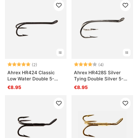
Arvio:
5.0 5:sta tähdestä
Arvio:
4.0 5:sta tähde
(2)
(4)
Ahrex HR424 Classic
Ahrex HR428S Silver
Low Water Double 5-
Tying Double Silver 5-
pack
pack
€8.95
€8.95