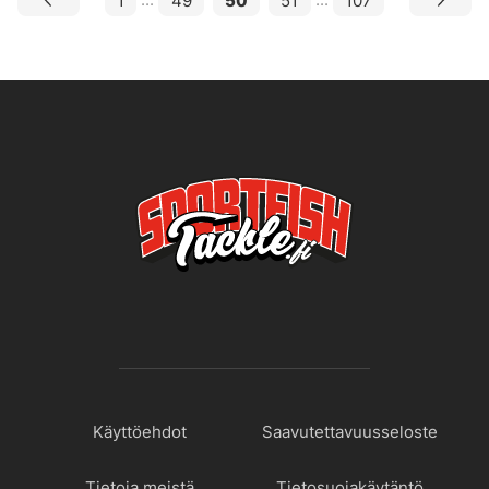
Käyttöehdot
Saavutettavuusseloste
Tietoja meistä
Tietosuojakäytäntö