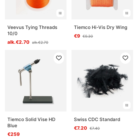
Veevus Tying Threads
Tiemco Hi-Vis Dry Wing
10/0
€9
€9.30
alk.€2.70
alk.€2.70
Tiemco Solid Vise HD
Swiss CDC Standard
Blue
€7.20
€7.40
€259