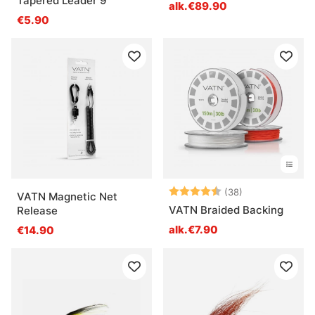
Tapered Leader 9'
alk.€89.90
€5.90
Arvio:
4.7 5:sta tähd
(38)
VATN Magnetic Net
VATN Braided Backing
Release
alk.€7.90
€14.90