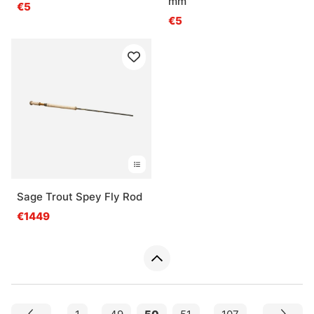
mm
€5
€5
Sage Trout Spey Fly Rod
€1449
1
...
49
50
51
...
107