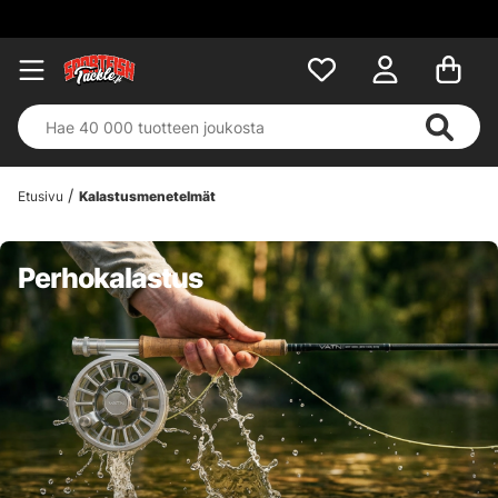
Etusivu
Kalastusmenetelmät
Perhokalastus