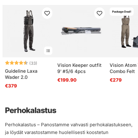
Package Deal!
Arvio:
4.6 5:sta tähdestä
(33)
Vision Keeper outfit
Vision Atom
Guideline Laxa
9' #5/6 4pcs
Combo Felt
Wader 2.0
€199.90
€279
€379
Perhokalastus
Perhokalastus – Panostamme vahvasti perhokalastukseen,
ja löydät varastostamme huolellisesti koostetun