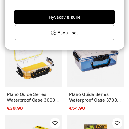
Savage Gear Specialist
Wapsi Natural Fur,
Sling Bag 1 Box 10 Bags
Discontinued Colors
Hyväksy & sulje
20x31x15cm 8L
€54.90
€4
Asetukset
Plano Guide Series
Plano Guide Series
Waterproof Case 3600
Waterproof Case 3700
Yellow
Blue
€39.90
€54.90