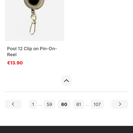
Pool 12 Clip on Pin-On-
Reel
€13.90
1
...
59
60
61
...
107