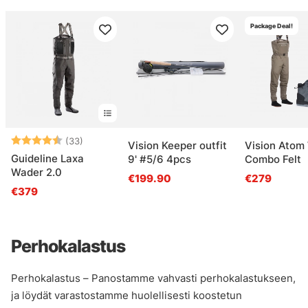
Package Deal!
Arvio:
4.6 5:sta tähdestä
(33)
Vision Keeper outfit
Vision Atom
Guideline Laxa
9' #5/6 4pcs
Combo Felt
Wader 2.0
€199.90
€279
€379
Perhokalastus
Perhokalastus – Panostamme vahvasti perhokalastukseen,
ja löydät varastostamme huolellisesti koostetun