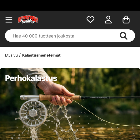
Etusivu
Kalastusmenetelmät
Perhokalastus