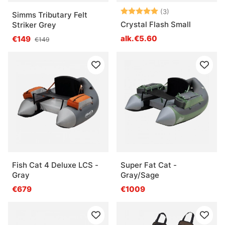
Arvio:
5.0 5:sta tähde
(3)
Simms Tributary Felt
Crystal Flash Small
Striker Grey
alk.€5.60
€149
€149
Fish Cat 4 Deluxe LCS -
Super Fat Cat -
Gray
Gray/Sage
€679
€1009