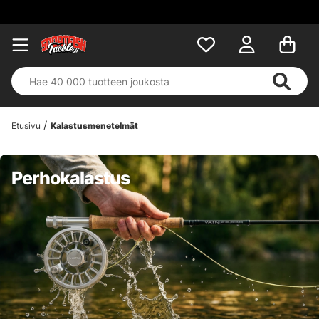
Etusivu
Kalastusmenetelmät
Perhokalastus