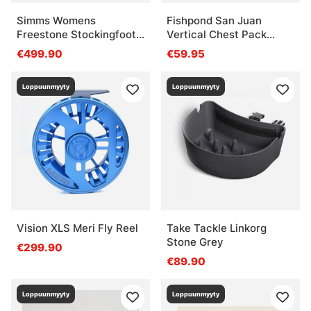
Simms Womens
Fishpond San Juan
Freestone Stockingfoot
Vertical Chest Pack
Slate SS
Sand Saddle Brown
€499.90
€59.95
Loppuunmyyty
Loppuunmyyty
Vision XLS Meri Fly Reel
Take Tackle Linkorg
Stone Grey
€299.90
€89.90
Loppuunmyyty
Loppuunmyyty