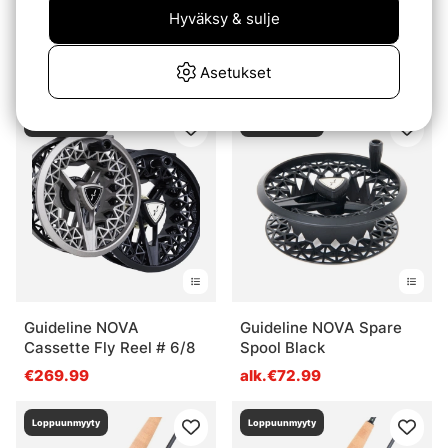
Hyväksy & sulje
Guideline Foam Skater
Guideline Brook WF Fly
#4
Line Floating
Asetukset
€4.49
€89.99
Loppuunmyyty
Loppuunmyyty
Guideline NOVA
Guideline NOVA Spare
Cassette Fly Reel # 6/8
Spool Black
€269.99
alk.€72.99
Loppuunmyyty
Loppuunmyyty