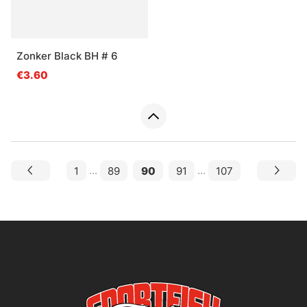
Zonker Black BH # 6
€3.60
1
...
89
90
91
...
107