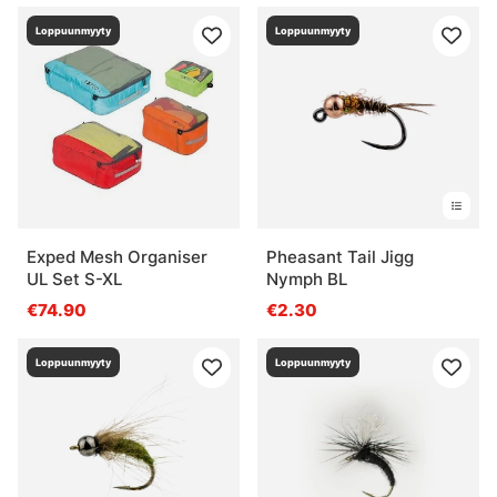
Loppuunmyyty
Loppuunmyyty
Exped Mesh Organiser
Pheasant Tail Jigg
UL Set S-XL
Nymph BL
€74.90
€2.30
Loppuunmyyty
Loppuunmyyty