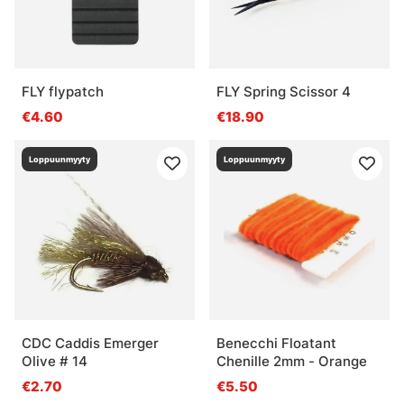
FLY flypatch
FLY Spring Scissor 4
€4.60
€18.90
Loppuunmyyty
Loppuunmyyty
CDC Caddis Emerger
Benecchi Floatant
Olive # 14
Chenille 2mm - Orange
€2.70
€5.50