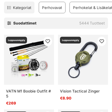
Kategoriat
Perhovavat
Perhokelat & Lisäkela
Suodattimet
5444
Tuotteet
Loppuunmyyty
Loppuunmyyty
VATN M1 Boobie Outfit #
Vision Tactical Zinger
5
€8.90
€269