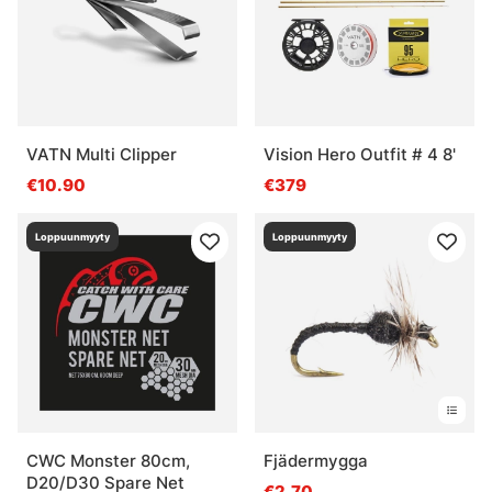
VATN Multi Clipper
Vision Hero Outfit # 4 8'
€10.90
€379
Loppuunmyyty
Loppuunmyyty
CWC Monster 80cm,
Fjädermygga
D20/D30 Spare Net
€2.70