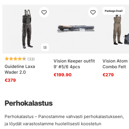
Package Deal!
Arvio:
4.6 5:sta tähdestä
(33)
Vision Keeper outfit
Vision Atom
Guideline Laxa
9' #5/6 4pcs
Combo Felt
Wader 2.0
€199.90
€279
€379
Perhokalastus
Perhokalastus – Panostamme vahvasti perhokalastukseen,
ja löydät varastostamme huolellisesti koostetun