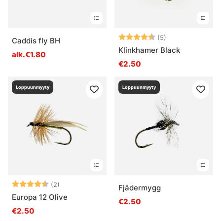
Arvio:
4.4 5:sta tähde
(5)
Caddis fly BH
Klinkhamer Black
alk.€1.80
€2.50
Loppuunmyyty
Loppuunmyyty
Arvio:
4.5 5:sta tähdestä
(2)
Fjädermygg
Europa 12 Olive
€2.50
€2.50