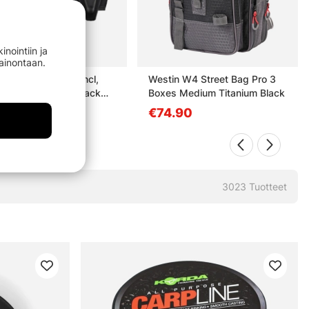
nointiin ja
mainontaan.
n Braid Scissors Incl,
Westin W4 Street Bag Pro 3
th S 3,5''/8,9cm Black
Boxes Medium Titanium Black
d
.90
€74.90
3023
Tuotteet