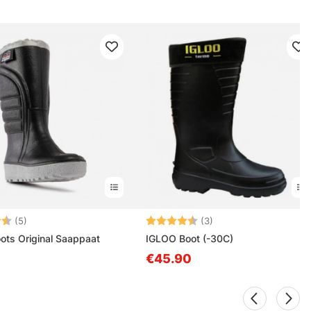
4.2 5:sta tähdestä
Arvio:
4.3 5:sta tähdestä
(5)
(3)
ts Original Saappaat
IGLOO Boot (-30C)
€45.90