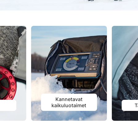
Kannetavat
t
kaikuluotaimet
T