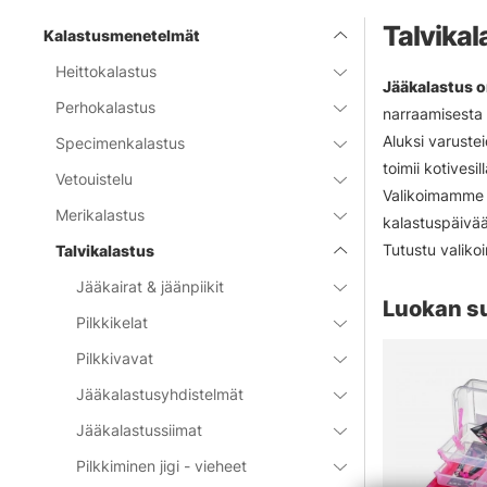
Talvikal
Kalastusmenetelmät
Heittokalastus
Jääkalastus o
Perhokalastus
narraamisesta s
Aluksi varustei
Specimenkalastus
toimii kotivesi
Vetouistelu
Valikoimamme k
Merikalastus
kalastuspäivään
Tutustu valiko
Talvikalastus
Jääkairat & jäänpiikit
Luokan s
Pilkkikelat
Pilkkivavat
Jääkalastusyhdistelmät
Jääkalastussiimat
Pilkkiminen jigi - vieheet