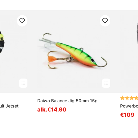
ta tähdestä
Arvio:
Daiwa Balance Jig 50mm 15g
it Jetset
Powerboo
alk.€14.90
€109