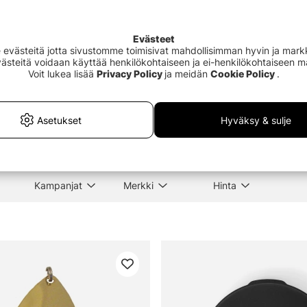
Evästeet
västeitä jotta sivustomme toimisivat mahdollisimman hyvin ja markki
Evästeitä voidaan käyttää henkilökohtaiseen ja ei-henkilökohtaiseen 
Voit lukea lisää
Privacy Policy
ja meidän
Cookie Policy
.
lebox
Rapala Linklippare RCD-2
Westi
For lake fishing,
Shea
San
€6.80
€10
Asetukset
Hyväksy & sulje
Kampanjat
Merkki
Hinta