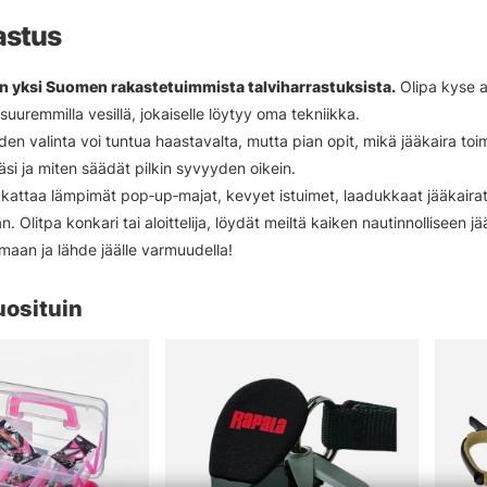
astus
n yksi Suomen rakastetuimmista talviharrastuksista.
Olipa kyse ah
uuremmilla vesillä, jokaiselle löytyy oma tekniikka.
den valinta voi tuntua haastavalta, mutta pian opit, mikä jääkaira toi
lläsi ja miten säädät pilkin syvyyden oikein.
attaa lämpimät pop‑up‑majat, kevyet istuimet, laadukkaat jääkairat,
. Olitpa konkari tai aloittelija, löydät meiltä kaiken nautinnolliseen j
imaan ja lähde jäälle varmuudella!
uosituin