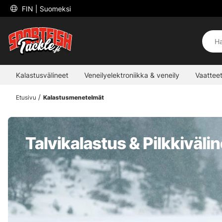
 FIN 
| Suomeksi
Kalastusvälineet
Veneilyelektroniikka & veneily
Vaatteet
Etusivu
Kalastusmenetelmät
Talvikalastus & Pilkkiväli