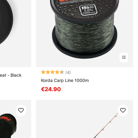
Arvio:
4.3 5:sta tähdestä
(4)
eat - Black
Korda Carp Line 1000m
€24.90