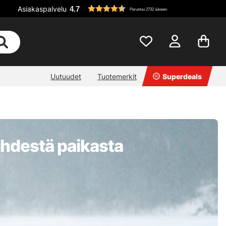
Asiakaspalvelu
4.7
Perustuu 2732 ääneen
Uutuudet
Tuotemerkit
Superdeals
 yhdestä paikasta