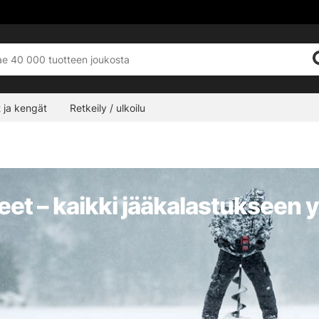
 ja kengät
Retkeily / ulkoilu
neet – kaikki jääkalastukseen