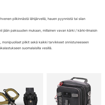
venen pilkinnästä lähijärvellä, hauen pyynnistä tai siian
mii jään paksuuden mukaan, millainen vavan kärki / kärki‑ilmaisin
 monipuoliset pilkit sekä kaikki tarvikkeet onnistuneeseen
ääkalastukseen suomalaisilla vesillä.