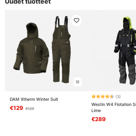
Uudet tuotteet
Arvio:
4.7 5:s
(3)
DAM Xtherm Winter Suit
Westin W4 Flotation Su
€129
€129
Lime
€289