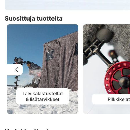
Suosittuja tuotteita
Talvikalastusteltat
& lisätarvikkeet
Pilkkikela