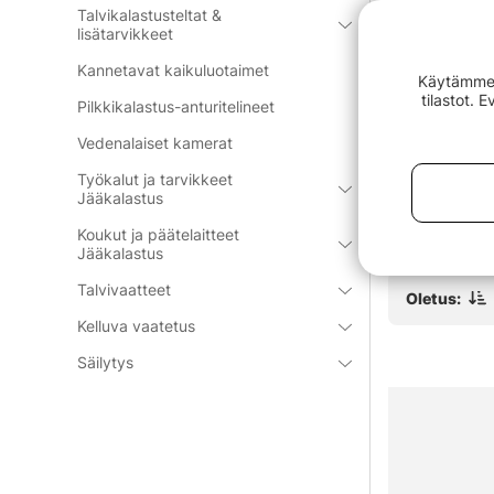
Talvikalastusteltat &
lisätarvikkeet
Kannetavat kaikuluotaimet
Käytämme e
tilastot. 
Pilkkikalastus-anturitelineet
rs Incl,
Westin W4 Street Bag Pro 3
Fladen Tack
Vedenalaiset kamerat
cm Black
Boxes Medium Titanium Black
28x16x13cm 
Pink
€74.90
€22.90
Työkalut ja tarvikkeet
Jääkalastus
Koukut ja päätelaitteet
Jääkalastus
Talvivaatteet
Oletus:
Kelluva vaatetus
Säilytys