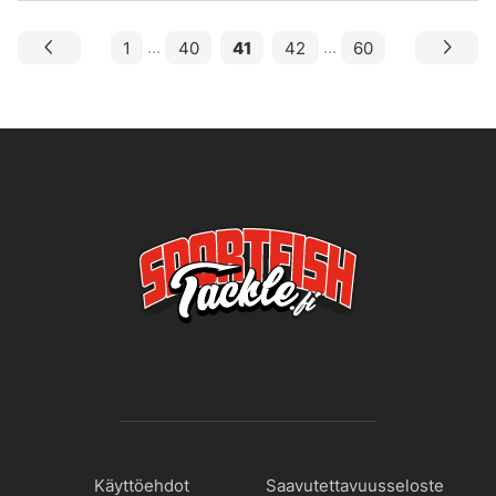
1
...
40
41
42
...
60
Käyttöehdot
Saavutettavuusseloste