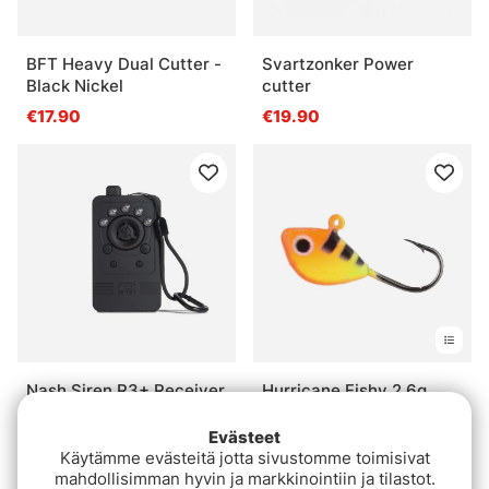
BFT Heavy Dual Cutter -
Svartzonker Power
Black Nickel
cutter
€17.90
€19.90
Nash Siren R3+ Receiver
Hurricane Fishy 2,6g
€159
€3.20
Evästeet
Käytämme evästeitä jotta sivustomme toimisivat
mahdollisimman hyvin ja markkinointiin ja tilastot.