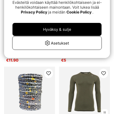
Evästeitä voidaan käyttää henkilökohtaiseen ja ei-
henkilökohtaiseen mainontaan. Voit lukea lisää
Privacy Policy
ja meidän
Cookie Policy
.
Hyväksy & sulje
Asetukset
Gunki Waterproof Lure
Fladen Terminal Tackle
Box S
Assortment Perch/Trout
€11.90
€5