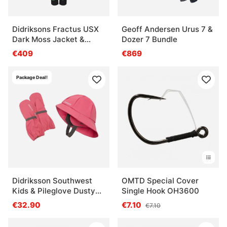
Didriksons Fractus USX
Geoff Andersen Urus 7 &
Dark Moss Jacket &
Dozer 7 Bundle
Pants Bundle
€409
€869
Package Deal!
Didriksson Southwest
OMTD Special Cover
Kids & Pileglove Dusty
Single Hook OH3600
Azalea
€32.90
€7.10
€7.10