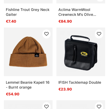
Fishline Trout Grey Neck
Aclima WarmWool
Gaiter
Crewneck M's Olive
Night
€7.40
€84.90
Lemmel Beanie Kapell 16
IFISH Tacklemap Double
- Burnt orange
€23.90
€54.90