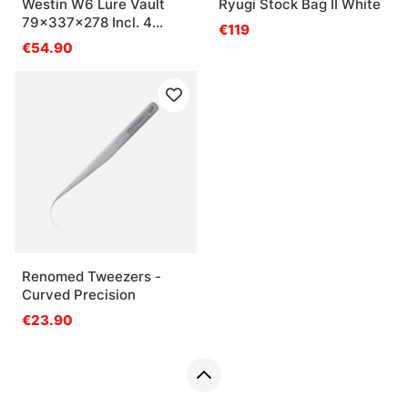
Westin W6 Lure Vault
Ryugi Stock Bag II White
79x337x278 Incl. 4
€119
inserts Black/Clear
€54.90
Renomed Tweezers -
Curved Precision
€23.90