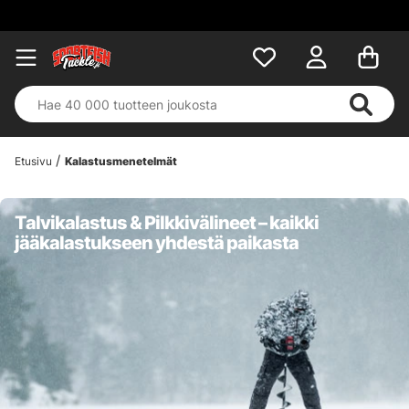
Etusivu
Kalastusmenetelmät
Talvikalastus & Pilkkivälineet – kaikki
jääkalastukseen yhdestä paikasta