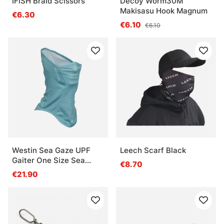
IFISH Braid Scissors
Decoy Worm30M
Makisasu Hook Magnum
€6.30
€6.10
€6.10
Westin Sea Gaze UPF
Leech Scarf Black
Gaiter One Size Sea
€8.70
Breeze
€21.90