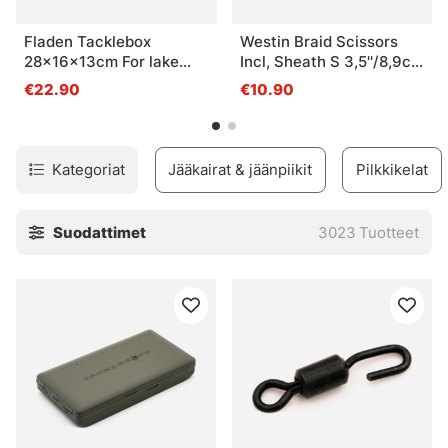
Fladen Tacklebox
Westin Braid Scissors
28x16x13cm For lake
Incl, Sheath S 3,5''/8,9cm
fishing, Pink
Black Sand
€22.90
€10.90
Kategoriat
Jääkairat & jäänpiikit
Pilkkikelat
Suodattimet
3023
Tuotteet