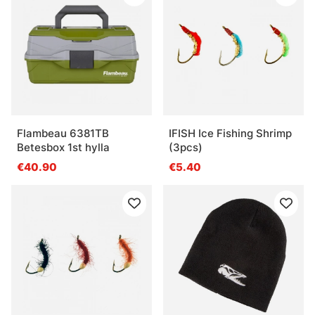
Flambeau 6381TB
IFISH Ice Fishing Shrimp
Betesbox 1st hylla
(3pcs)
€40.90
€5.40