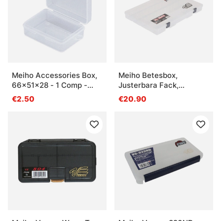
Meiho Accessories Box,
Meiho Betesbox,
66x51x28 - 1 Comp -
Justerbara Fack,
Clear
410x264x43mm - Clear
€2.50
€20.90