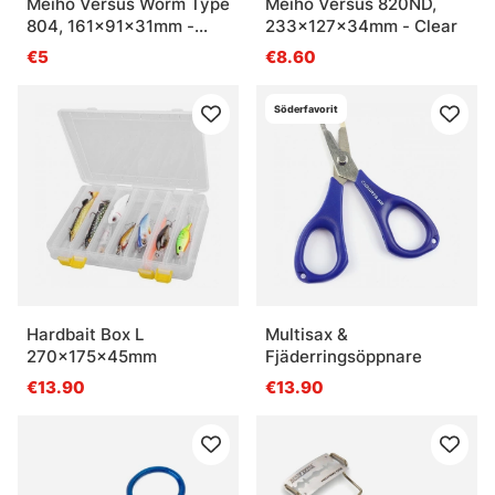
Meiho Versus Worm Type
Meiho Versus 820ND,
804, 161x91x31mm -
233x127x34mm - Clear
Black
€5
€8.60
Söderfavorit
Hardbait Box L
Multisax &
270x175x45mm
Fjäderringsöppnare
€13.90
€13.90