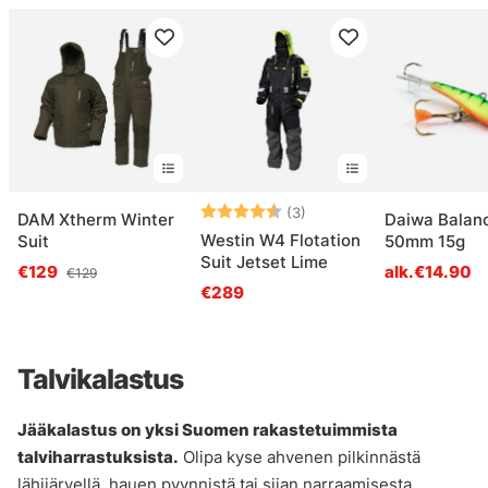
Arvio:
4.7 5:sta tähdestä
(3)
DAM Xtherm Winter
Daiwa Balanc
Westin W4 Flotation
Suit
50mm 15g
Suit Jetset Lime
€129
alk.€14.90
€129
€289
Talvikalastus
Jääkalastus on yksi Suomen rakastetuimmista
talviharrastuksista.
Olipa kyse ahvenen pilkinnästä
lähijärvellä, hauen pyynnistä tai siian narraamisesta