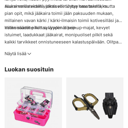
suuremmilla vesillä, jokaiselle löytyy oma tekniikka.
Aluksi varusteiden valinta voi tuntua haastavalta, mutta
pian opit, mikä jääkaira toimii jään paksuuden mukaan,
millainen vavan kärki / kärki‑ilmaisin toimii kotivesilläsi ja
miten säädät pilkin syvyyden oikein.
Valikoimamme kattaa lämpimät pop‑up‑majat, kevyet
istuimet, laadukkaat jääkairat, monipuoliset pilkit sekä
kaikki tarvikkeet onnistuneeseen kalastuspäivään. Olitpa
konkari tai aloittelija, löydät meiltä kaiken nautinnolliseen
Näytä lisää
jääkalastukseen suomalaisilla vesillä.
Tutustu valikoimaan ja lähde jäälle varmuudella!
Luokan suosituin