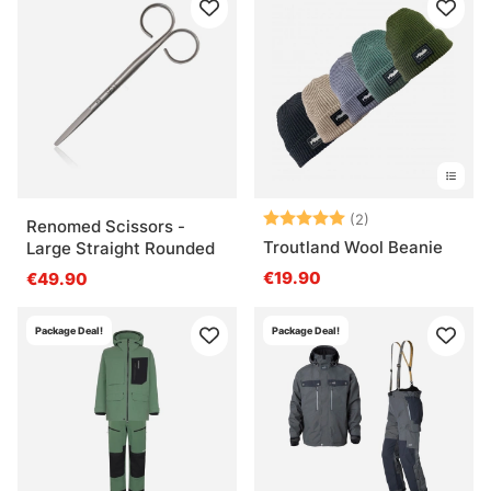
Arvio:
5.0 5:sta tähde
(2)
Renomed Scissors -
Troutland Wool Beanie
Large Straight Rounded
€19.90
€49.90
Package Deal!
Package Deal!