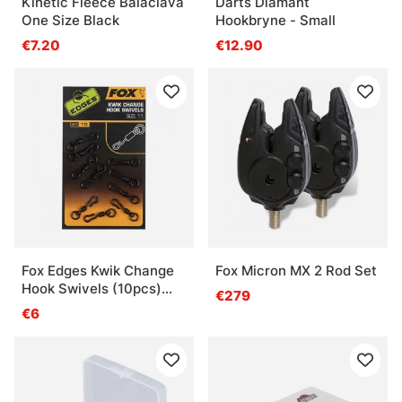
Kinetic Fleece Balaclava
Darts Diamant
One Size Black
Hookbryne - Small
€7.20
€12.90
Fox Edges Kwik Change
Fox Micron MX 2 Rod Set
Hook Swivels (10pcs)
€279
Size 10
€6