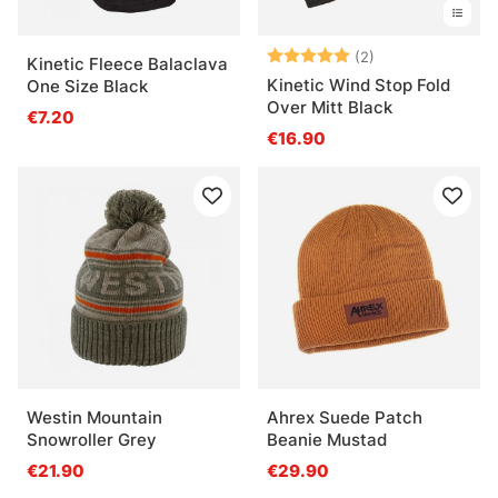
Arvio:
5.0 5:sta tähde
(2)
Kinetic Fleece Balaclava
Kinetic Wind Stop Fold
One Size Black
Over Mitt Black
€7.20
€16.90
Westin Mountain
Ahrex Suede Patch
Snowroller Grey
Beanie Mustad
€21.90
€29.90