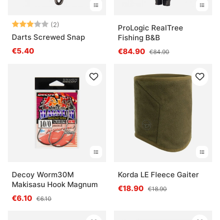
Arvio:
3.0 5:sta tähdestä
(2)
ProLogic RealTree
Darts Screwed Snap
Fishing B&B
€5.40
€84.90
€84.90
Decoy Worm30M
Korda LE Fleece Gaiter
Makisasu Hook Magnum
€18.90
€18.90
€6.10
€6.10