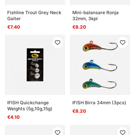
Fishline Trout Grey Neck
Mini-balansare Ronja
Gaiter
32mm, 3kpl
€7.40
€8.20
IFISH Quickchange
IFISH Birra 34mm (3pcs)
Weights (5g,10g,15g)
€8.20
€4.10