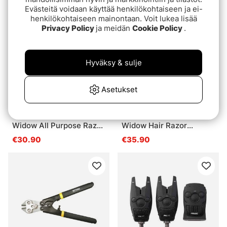
Evästeitä voidaan käyttää henkilökohtaiseen ja ei-
henkilökohtaiseen mainontaan. Voit lukea lisää
Privacy Policy
ja meidän
Cookie Policy
.
Hyväksy & sulje
Asetukset
DR Slick SR4BW Black
DR Slick SR45BW Black
Widow All Purpose Razor
Widow Hair Razor
Scissor 4'' Bent Shaft
Scissor 4-1/2'' Bent
€30.90
€35.90
Black and Red
Shaft Black and Red