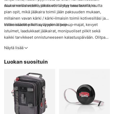
suuremmilla vesillä, jokaiselle löytyy oma tekniikka.
Aluksi varusteiden valinta voi tuntua haastavalta, mutta
pian opit, mikä jääkaira toimii jään paksuuden mukaan,
millainen vavan kärki / kärki‑ilmaisin toimii kotivesilläsi ja
miten säädät pilkin syvyyden oikein.
Valikoimamme kattaa lämpimät pop‑up‑majat, kevyet
istuimet, laadukkaat jääkairat, monipuoliset pilkit sekä
kaikki tarvikkeet onnistuneeseen kalastuspäivään. Olitpa
konkari tai aloittelija, löydät meiltä kaiken nautinnolliseen
Näytä lisää
jääkalastukseen suomalaisilla vesillä.
Tutustu valikoimaan ja lähde jäälle varmuudella!
Luokan suosituin