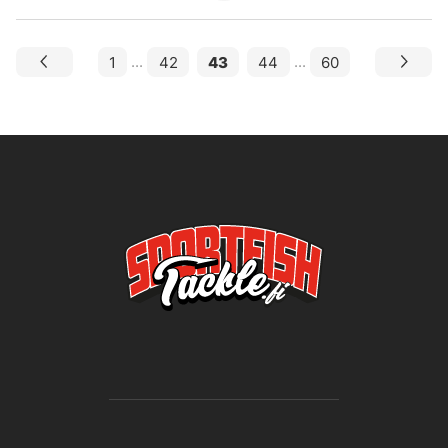
1
...
42
43
44
...
60