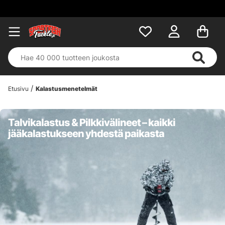
Etusivu
Kalastusmenetelmät
Talvikalastus & Pilkkivälineet – kaikki
jääkalastukseen yhdestä paikasta