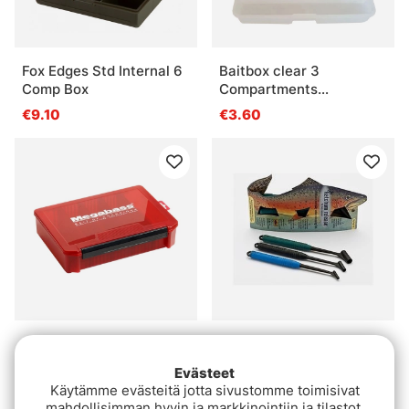
Fox Edges Std Internal 6
Baitbox clear 3
Comp Box
Compartments
110x200mm
€9.10
€3.60
Megabass Lunker Lunch
Lamson Ketchum
Box Mb-3020Nddm Red
Release Tool Midge
Evästeet
€21.90
€29.90
Käytämme evästeitä jotta sivustomme toimisivat
mahdollisimman hyvin ja markkinointiin ja tilastot.