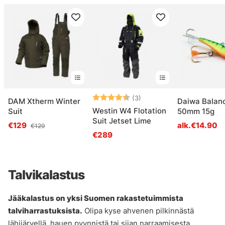
Arvio:
4.7 5:sta tähdestä
(3)
DAM Xtherm Winter
Daiwa Balanc
Westin W4 Flotation
Suit
50mm 15g
Suit Jetset Lime
€129
alk.€14.90
€129
€289
Talvikalastus
Jääkalastus on yksi Suomen rakastetuimmista
talviharrastuksista.
Olipa kyse ahvenen pilkinnästä
lähijärvellä, hauen pyynnistä tai siian narraamisesta