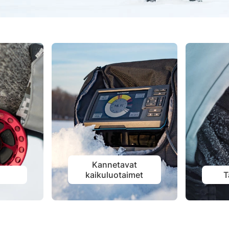
Kannetavat
t
kaikuluotaimet
T