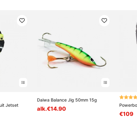
ta tähdestä
Arvio:
Daiwa Balance Jig 50mm 15g
it Jetset
Powerboo
alk.€14.90
€109