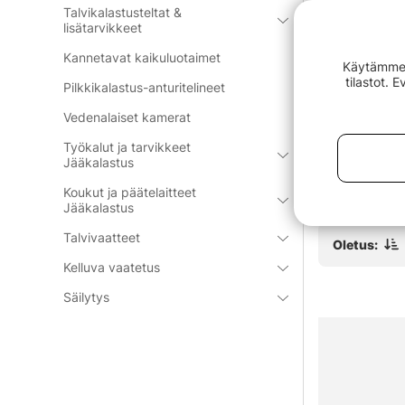
Talvikalastusteltat &
lisätarvikkeet
Kannetavat kaikuluotaimet
Käytämme e
tilastot. 
Pilkkikalastus-anturitelineet
ure Tape
Westin W4 Street Bag Pro 3
Westin Braid
Vedenalaiset kamerat
Boxes Medium Titanium Black
Sheath S 3,
Sand
€74.90
€10.90
Työkalut ja tarvikkeet
Jääkalastus
Koukut ja päätelaitteet
Jääkalastus
Talvivaatteet
Oletus:
Kelluva vaatetus
Säilytys