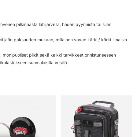
venen pilkinnästä lähijärvellä, hauen pyynnistä tai siian
mii jään paksuuden mukaan, millainen vavan kärki / kärki‑ilmaisin
 monipuoliset pilkit sekä kaikki tarvikkeet onnistuneeseen
ääkalastukseen suomalaisilla vesillä.