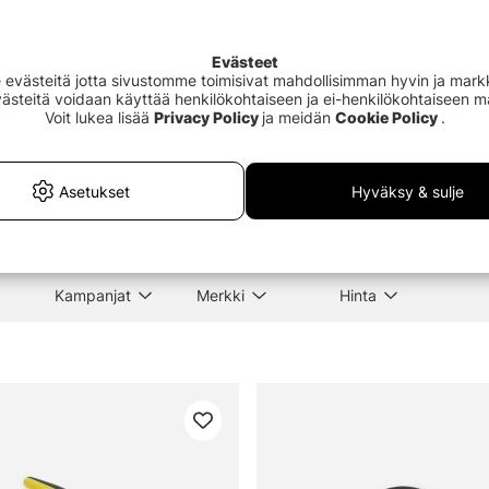
Evästeet
Outlet
41%
västeitä jotta sivustomme toimisivat mahdollisimman hyvin ja markki
Evästeitä voidaan käyttää henkilökohtaiseen ja ei-henkilökohtaiseen 
Voit lukea lisää
Privacy Policy
ja meidän
Cookie Policy
.
 Scissors Incl,
Wild River Backpack 22cm
Söde
5''/8,9cm Black
150c
€129
€3.
€219
Asetukset
Hyväksy & sulje
Kampanjat
Merkki
Hinta