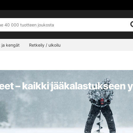
 ja kengät
Retkeily / ulkoilu
neet – kaikki jääkalastukseen