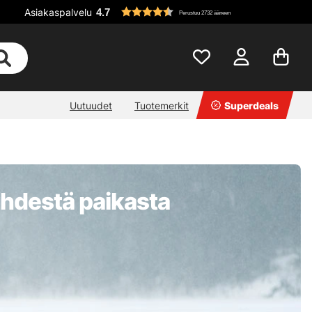
Asiakaspalvelu
4.7
Perustuu 2732 ääneen
Uutuudet
Tuotemerkit
Superdeals
 yhdestä paikasta