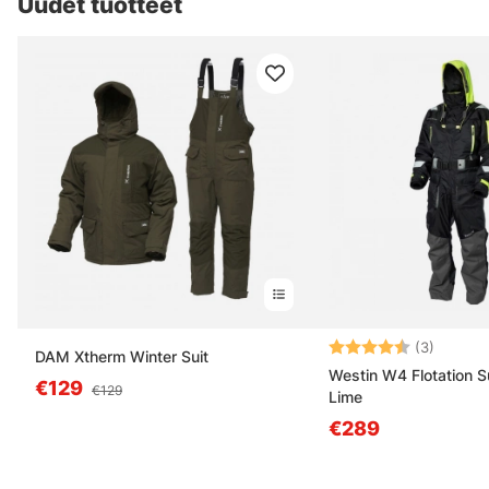
Uudet tuotteet
Arvio:
4.7 5:s
(3)
DAM Xtherm Winter Suit
Westin W4 Flotation Su
€129
€129
Lime
€289