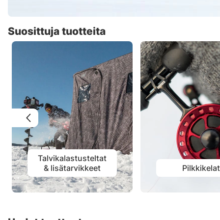
Suosittuja tuotteita
Talvikalastusteltat
& lisätarvikkeet
Pilkkikela