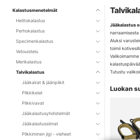
Talvikal
Kalastusmenetelmät
Heittokalastus
Jääkalastus o
Perhokalastus
narraamisesta s
Aluksi varustei
Specimenkalastus
toimii kotivesi
Vetouistelu
Valikoimamme k
Merikalastus
kalastuspäivään
Tutustu valiko
Talvikalastus
Jääkairat & jäänpiikit
Luokan s
Pilkkikelat
Pilkkivavat
Jääkalastusyhdistelmät
Jääkalastussiimat
Pilkkiminen jigi - vieheet