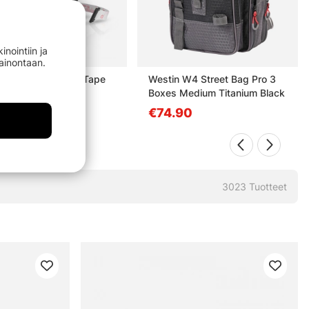
nointiin ja
mainontaan.
r Tackle Measure Tape
Westin W4 Street Bag Pro 3
m Black
Boxes Medium Titanium Black
90
€74.90
3023
Tuotteet