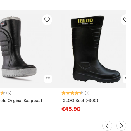
4.2 5:sta tähdestä
Arvio:
4.3 5:sta tähdestä
(5)
(3)
ts Original Saappaat
IGLOO Boot (-30C)
€45.90