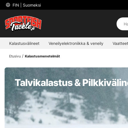
 FIN 
| Suomeksi
Kalastusvälineet
Veneilyelektroniikka & veneily
Vaatteet
Etusivu
Kalastusmenetelmät
Talvikalastus & Pilkkiväli