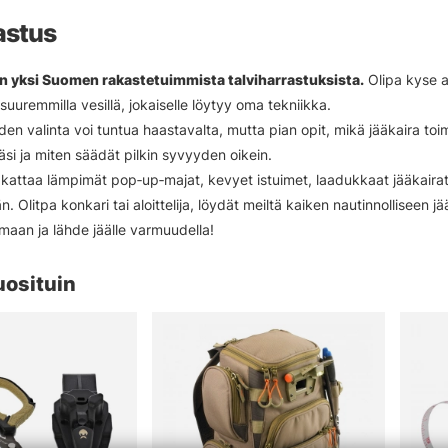
astus
n yksi Suomen rakastetuimmista talviharrastuksista.
Olipa kyse ah
uuremmilla vesillä, jokaiselle löytyy oma tekniikka.
den valinta voi tuntua haastavalta, mutta pian opit, mikä jääkaira toi
lläsi ja miten säädät pilkin syvyyden oikein.
attaa lämpimät pop‑up‑majat, kevyet istuimet, laadukkaat jääkairat,
. Olitpa konkari tai aloittelija, löydät meiltä kaiken nautinnolliseen j
imaan ja lähde jäälle varmuudella!
uosituin