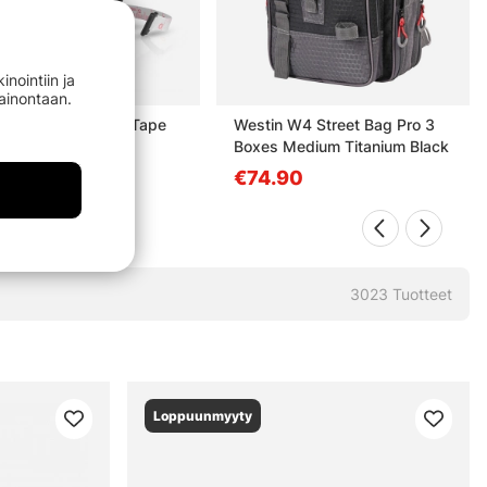
nointiin ja
mainontaan.
r Tackle Measure Tape
Westin W4 Street Bag Pro 3
m Black
Boxes Medium Titanium Black
90
€74.90
3023
Tuotteet
Loppuunmyyty