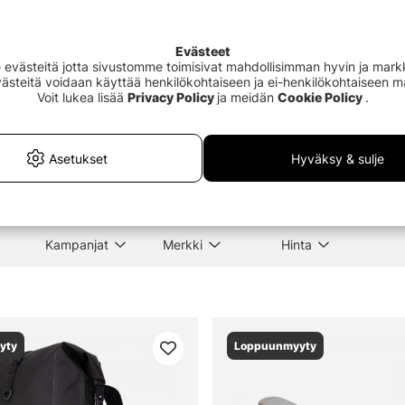
Evästeet
Outlet
41%
västeitä jotta sivustomme toimisivat mahdollisimman hyvin ja markki
Evästeitä voidaan käyttää henkilökohtaiseen ja ei-henkilökohtaiseen 
Voit lukea lisää
Privacy Policy
ja meidän
Cookie Policy
.
 Scissors Incl,
Wild River Backpack 22cm
Söde
5''/8,9cm Black
150c
€129
€3.
€219
Asetukset
Hyväksy & sulje
Kampanjat
Merkki
Hinta
yty
Loppuunmyyty