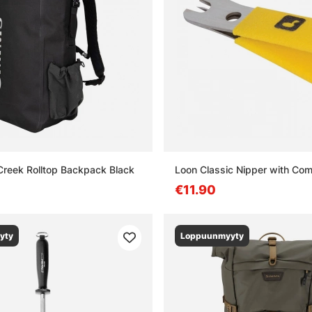
reek Rolltop Backpack Black
Loon Classic Nipper with Com
€11.90
yty
Loppuunmyyty