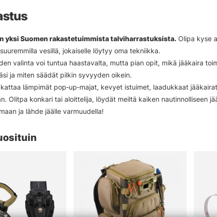
astus
n yksi Suomen rakastetuimmista talviharrastuksista.
Olipa kyse ah
uuremmilla vesillä, jokaiselle löytyy oma tekniikka.
den valinta voi tuntua haastavalta, mutta pian opit, mikä jääkaira toi
lläsi ja miten säädät pilkin syvyyden oikein.
attaa lämpimät pop‑up‑majat, kevyet istuimet, laadukkaat jääkairat,
. Olitpa konkari tai aloittelija, löydät meiltä kaiken nautinnolliseen j
imaan ja lähde jäälle varmuudella!
uosituin