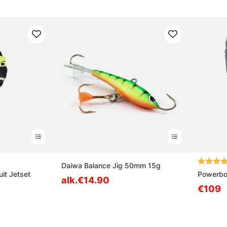
ta tähdestä
Arvio:
Daiwa Balance Jig 50mm 15g
it Jetset
Powerboo
alk.€14.90
€109