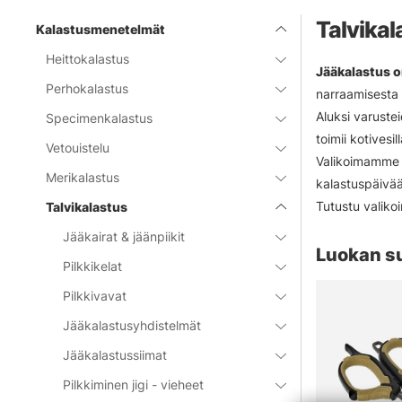
Talvikal
Kalastusmenetelmät
Heittokalastus
Jääkalastus o
Perhokalastus
narraamisesta s
Aluksi varustei
Specimenkalastus
toimii kotivesi
Vetouistelu
Valikoimamme k
Merikalastus
kalastuspäivään
Tutustu valiko
Talvikalastus
Jääkairat & jäänpiikit
Luokan s
Pilkkikelat
Pilkkivavat
Jääkalastusyhdistelmät
Jääkalastussiimat
Pilkkiminen jigi - vieheet