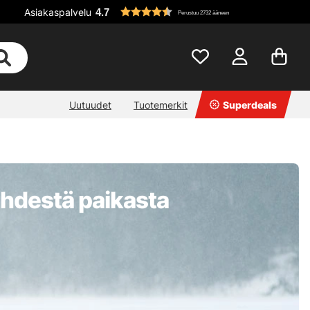
Asiakaspalvelu
4.7
Perustuu 2732 ääneen
Uutuudet
Tuotemerkit
Superdeals
 yhdestä paikasta