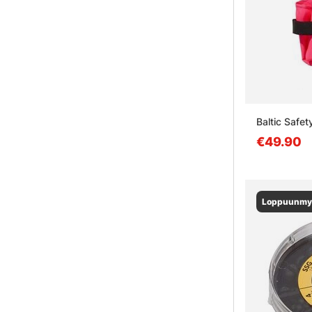
Baltic Safet
€49.90
Loppuunmy