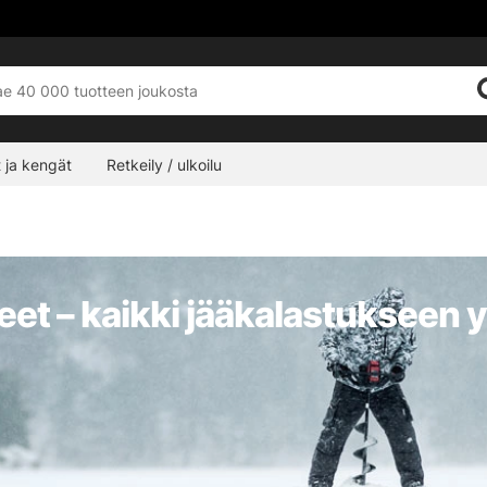
 ja kengät
Retkeily / ulkoilu
neet – kaikki jääkalastukseen