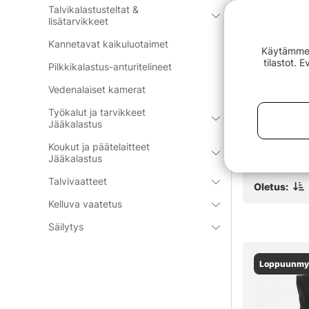
Talvikalastusteltat &
lisätarvikkeet
Kannetavat kaikuluotaimet
Käytämme e
tilastot. 
Pilkkikalastus-anturitelineet
ure Tape
Westin W4 Street Bag Pro 3
Westin Braid
Vedenalaiset kamerat
Boxes Medium Titanium Black
Sheath S 3,
Sand
€74.90
€10.90
Työkalut ja tarvikkeet
Jääkalastus
Koukut ja päätelaitteet
Jääkalastus
Talvivaatteet
Oletus:
Kelluva vaatetus
Säilytys
Loppuunmy