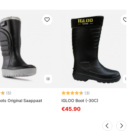
4.2 5:sta tähdestä
Arvio:
4.3 5:sta tähdestä
(5)
(3)
ts Original Saappaat
IGLOO Boot (-30C)
€45.90