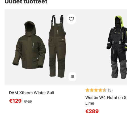
Uudet tuotteet
Arvio:
4.7 5:s
(3)
DAM Xtherm Winter Suit
Westin W4 Flotation Su
€129
€129
Lime
€289