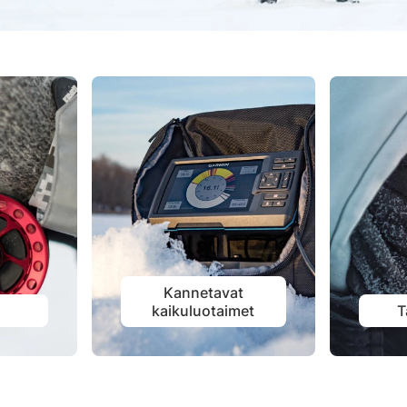
Kannetavat
t
kaikuluotaimet
T