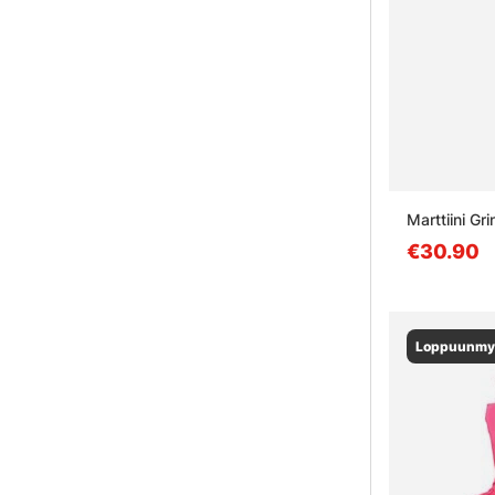
Marttiini Gr
€30.90
Loppuunmy