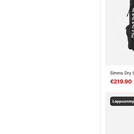
Simms Dry C
€219.90
Loppuunmy