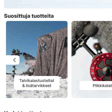
Suosittuja tuotteita
Talvikalastusteltat
& lisätarvikkeet
Pilkkikela