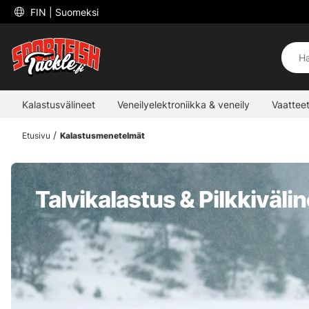
 FIN 
| Suomeksi
Kalastusvälineet
Veneilyelektroniikka & veneily
Vaatteet
Etusivu
Kalastusmenetelmät
Talvikalastus & Pilkkiväli