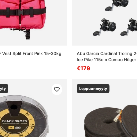
y Vest Split Front Pink 15-30kg
Abu Garcia Cardinal Trolling 
Ice Pike 115cm Combo Höger
€179
yty
Loppuunmyyty