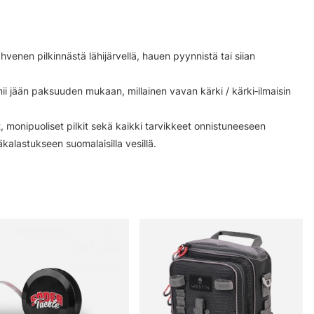
venen pilkinnästä lähijärvellä, hauen pyynnistä tai siian
mii jään paksuuden mukaan, millainen vavan kärki / kärki‑ilmaisin
 monipuoliset pilkit sekä kaikki tarvikkeet onnistuneeseen
ääkalastukseen suomalaisilla vesillä.