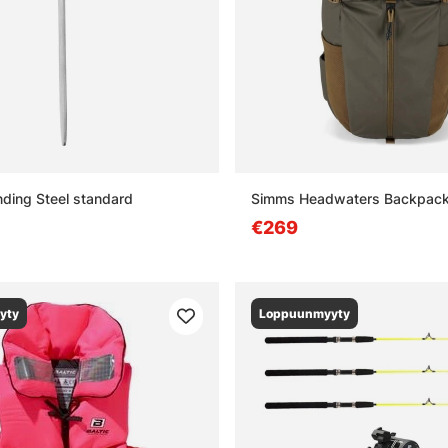
inding Steel standard
Simms Headwaters Backpack
€269
yty
Loppuunmyyty