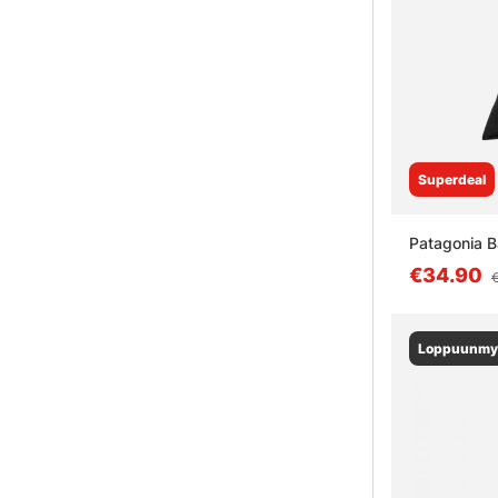
Superdeal
Patagonia B
€34.90
Loppuunmy