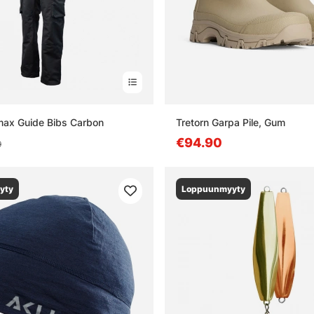
max Guide Bibs Carbon
Tretorn Garpa Pile, Gum
€94.90
9
yty
Loppuunmyyty