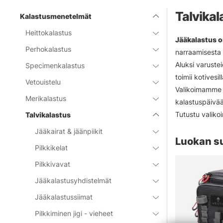
Talvikal
Kalastusmenetelmät
Heittokalastus
Jääkalastus o
Perhokalastus
narraamisesta s
Aluksi varustei
Specimenkalastus
toimii kotivesi
Vetouistelu
Valikoimamme k
Merikalastus
kalastuspäivään
Tutustu valiko
Talvikalastus
Jääkairat & jäänpiikit
Luokan s
Pilkkikelat
Pilkkivavat
Jääkalastusyhdistelmät
Jääkalastussiimat
Pilkkiminen jigi - vieheet