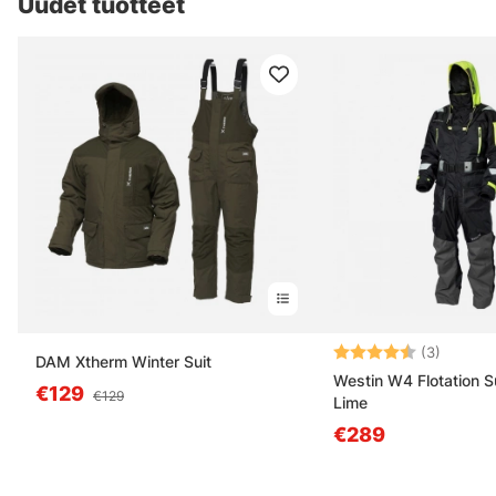
Uudet tuotteet
Arvio:
4.7 5:s
(3)
DAM Xtherm Winter Suit
Westin W4 Flotation Su
€129
€129
Lime
€289