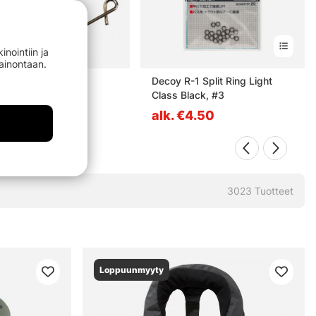
nointiin ja
mainontaan.
s Knotless Knot
Decoy R-1 Split Ring Light
Class Black, #3
50
alk. €4.50
3023
Tuotteet
Loppuunmyyty