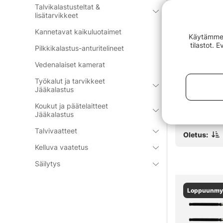
Talvikalastusteltat &
lisätarvikkeet
Kannetavat kaikuluotaimet
Käytämme e
tilastot. 
Pilkkikalastus-anturitelineet
t
Decoy R-1 Split Ring Light
Westin W4 S
Vedenalaiset kamerat
Class Black, #3
Boxes Medi
alk. €4.50
€74.90
Työkalut ja tarvikkeet
Jääkalastus
Koukut ja päätelaitteet
Jääkalastus
Talvivaatteet
Oletus:
Kelluva vaatetus
Säilytys
Loppuunmy