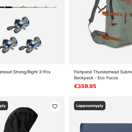
eteset Strong/Right 3-Pcs
Fishpond Thunderhead Subme
Backpack - Eco Yucca
€359.95
yty
Loppuunmyyty