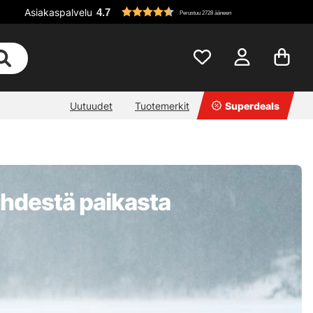
Asiakaspalvelu
4.7
Perustuu 2728 ääneen
Uutuudet
Tuotemerkit
Superdeals
 yhdestä paikasta