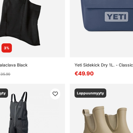
3%
alaclava Black
Yeti Sidekick Dry 1L. - Classi
€49.90
€35.90
yty
Loppuunmyyty