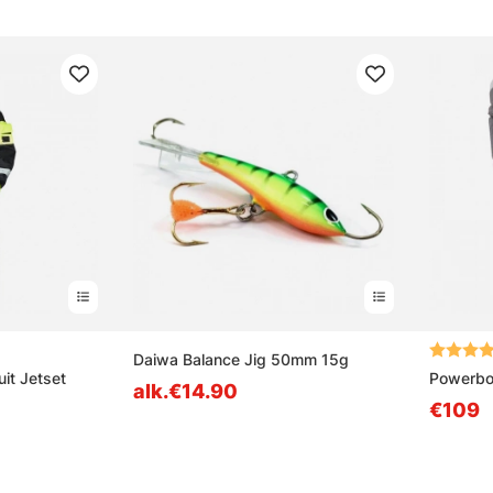
ta tähdestä
Arvio:
Daiwa Balance Jig 50mm 15g
it Jetset
Powerboo
alk.€14.90
€109