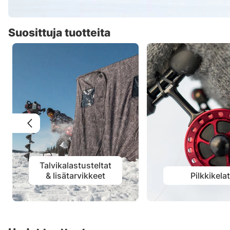
Suosittuja tuotteita
Talvikalastusteltat
& lisätarvikkeet
Pilkkikela