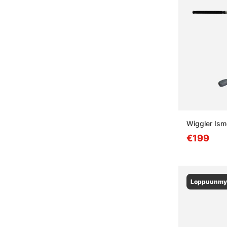
Wiggler Ism
€199
Loppuunmy