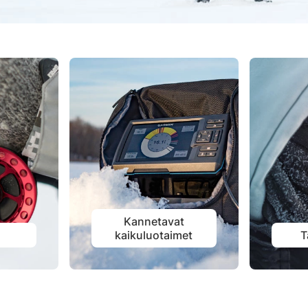
Kannetavat
t
kaikuluotaimet
T