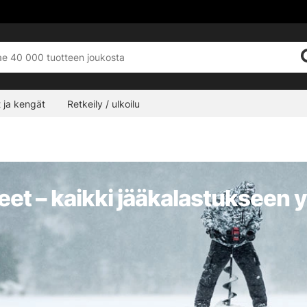
 ja kengät
Retkeily / ulkoilu
neet – kaikki jääkalastukseen