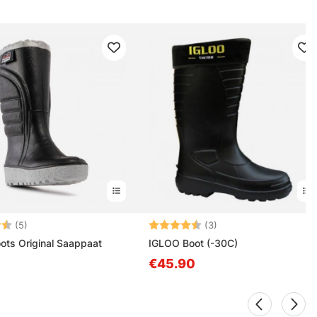
4.2 5:sta tähdestä
Arvio:
4.3 5:sta tähdestä
(5)
(3)
ts Original Saappaat
IGLOO Boot (-30C)
€45.90