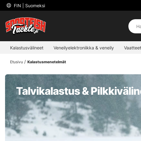
 FIN 
| Suomeksi
Kalastusvälineet
Veneilyelektroniikka & veneily
Vaatteet
Etusivu
Kalastusmenetelmät
Talvikalastus & Pilkkiväli