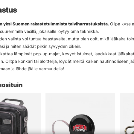
astus
n yksi Suomen rakastetuimmista talviharrastuksista.
Olipa kyse ah
uuremmilla vesillä, jokaiselle löytyy oma tekniikka.
den valinta voi tuntua haastavalta, mutta pian opit, mikä jääkaira toi
lläsi ja miten säädät pilkin syvyyden oikein.
attaa lämpimät pop‑up‑majat, kevyet istuimet, laadukkaat jääkairat,
. Olitpa konkari tai aloittelija, löydät meiltä kaiken nautinnolliseen j
imaan ja lähde jäälle varmuudella!
uosituin