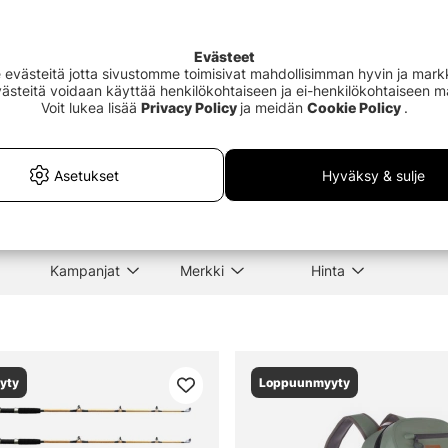
Evästeet
västeitä jotta sivustomme toimisivat mahdollisimman hyvin ja markki
Evästeitä voidaan käyttää henkilökohtaiseen ja ei-henkilökohtaiseen 
Voit lukea lisää
Privacy Policy
ja meidän
Cookie Policy
.
treet Bag Pro 3
Söder Tackle Measure Tape
Dart
um Titanium Black
150cm Black
€3.90
€4.
Asetukset
Hyväksy & sulje
Kampanjat
Merkki
Hinta
yty
Loppuunmyyty