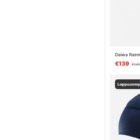
Daiwa Rain
€139
€14
Loppuunmy