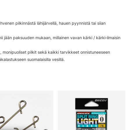
venen pilkinnästä lähijärvellä, hauen pyynnistä tai siian
mii jään paksuuden mukaan, millainen vavan kärki / kärki‑ilmaisin
 monipuoliset pilkit sekä kaikki tarvikkeet onnistuneeseen
ääkalastukseen suomalaisilla vesillä.