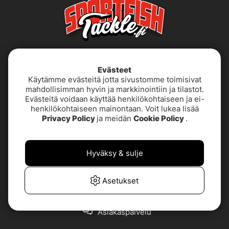
Evästeet
Käytämme evästeitä jotta sivustomme toimisivat
mahdollisimman hyvin ja markkinointiin ja tilastot.
Evästeitä voidaan käyttää henkilökohtaiseen ja ei-
henkilökohtaiseen mainontaan. Voit lukea lisää
Käyttöehdot
Saavutettavuusseloste
Privacy Policy
ja meidän
Cookie Policy
.
Tietoja meistä
Tietosuojakäytäntö
Hyväksy & sulje
TUOTETUKI &
UKK
YHTEYSTIEDOT
Asetukset
Asiakaspalvelu