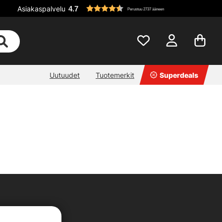
Asiakaspalvelu
4.7
Perustuu 2737 ääneen
Uutuudet
Tuotemerkit
Superdeals