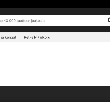
 ja kengät
Retkeily / ulkoilu