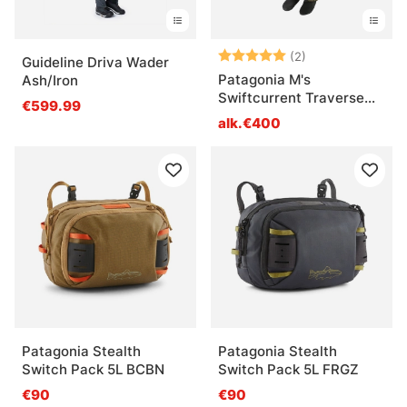
Arvio:
5.0 5:sta tähde
(2)
Guideline Driva Wader
Patagonia M's
Ash/Iron
Swiftcurrent Traverse
€599.99
Wading Pants BSNG
alk.€400
Patagonia Stealth
Patagonia Stealth
Switch Pack 5L BCBN
Switch Pack 5L FRGZ
€90
€90