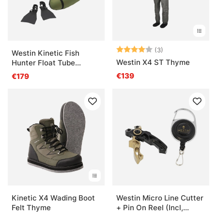
Arvio:
4.0 5:sta tähde
(3)
Westin Kinetic Fish
Westin X4 ST Thyme
Hunter Float Tube
Combo 135cm
€139
€179
Kinetic X4 Wading Boot
Westin Micro Line Cutter
Felt Thyme
+ Pin On Reel (Incl,