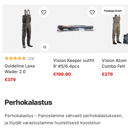
Package Deal!
Arvio:
4.6 5:sta tähdestä
(33)
Vision Keeper outfit
Vision Atom
Guideline Laxa
9' #5/6 4pcs
Combo Felt
Wader 2.0
€199.90
€279
€379
Perhokalastus
Perhokalastus – Panostamme vahvasti perhokalastukseen,
ja löydät varastostamme huolellisesti koostetun