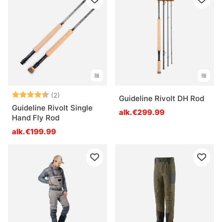
Arvio:
4.5 5:sta tähdestä
(2)
Guideline Rivolt DH Rod
Guideline Rivolt Single
alk.€299.99
Hand Fly Rod
alk.€199.99