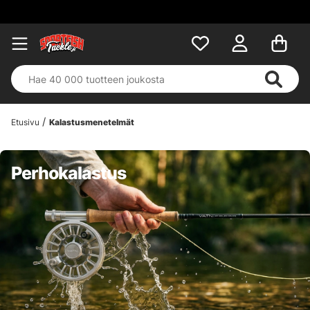
Etusivu
Kalastusmenetelmät
Perhokalastus