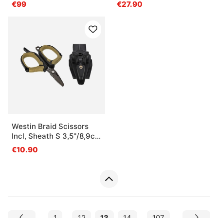
Spare Blades) S
€99
€27.90
2,5''/6,3cm Black Sand
Westin Braid Scissors
Incl, Sheath S 3,5''/8,9cm
Black Sand
€10.90
1
...
12
13
14
...
107