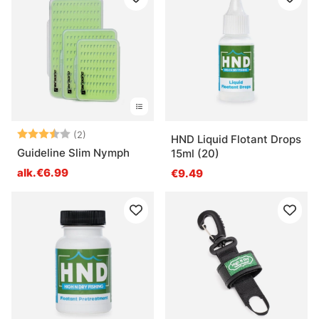
Arvio:
3.5 5:sta tähdestä
(2)
HND Liquid Flotant Drops
Guideline Slim Nymph
15ml (20)
alk.€6.99
€9.49