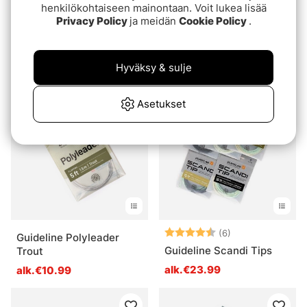
henkilökohtaiseen mainontaan. Voit lukea lisää
Privacy Policy
ja meidän
Cookie Policy
.
Guideline Dry & Stealth
Guideline Polyleader
Light Trout Leader 12' 2-
Salmon
pack
€9.99
alk.€12.99
Hyväksy & sulje
Asetukset
Arvio:
4.8 5:sta tähde
(6)
Guideline Polyleader
Guideline Scandi Tips
Trout
alk.€23.99
alk.€10.99