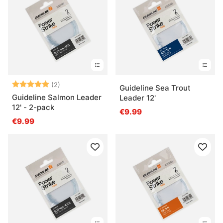
Arvio:
5.0 5:sta tähdestä
(2)
Guideline Sea Trout
Guideline Salmon Leader
Leader 12'
12' - 2-pack
€9.99
€9.99