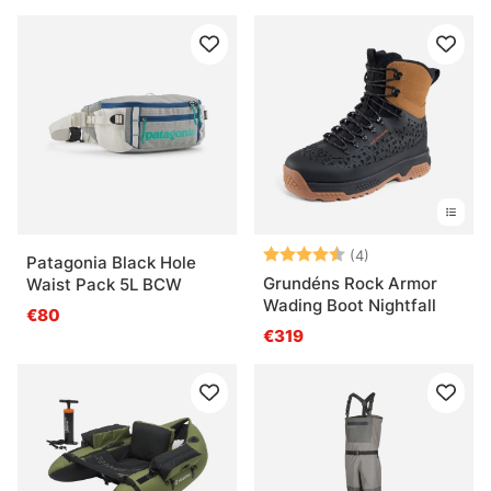
Arvio:
4.8 5:sta tähde
(4)
Patagonia Black Hole
Grundéns Rock Armor
Waist Pack 5L BCW
Wading Boot Nightfall
€80
€319