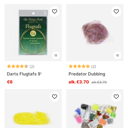
Arvio:
4.5 5:sta tähdestä
Arvio:
5.0 5:sta tähde
(2)
(2)
Darts Flugtafs 9'
Predator Dubbing
€6
alk.€3.70
alk.€3.70