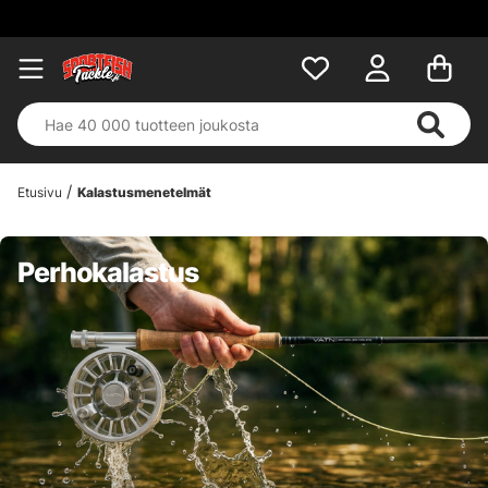
Etusivu
Kalastusmenetelmät
Perhokalastus