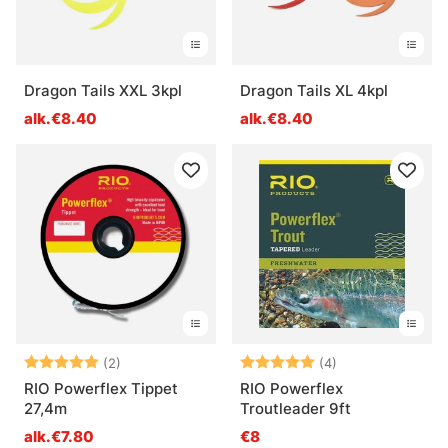
Dragon Tails XXL 3kpl
Dragon Tails XL 4kpl
alk.€8.40
alk.€8.40
Arvio:
5.0 5:sta tähdestä
Arvio:
5.0 5:sta tähde
(2)
(4)
RIO Powerflex Tippet
RIO Powerflex
27,4m
Troutleader 9ft
alk.€7.80
€8