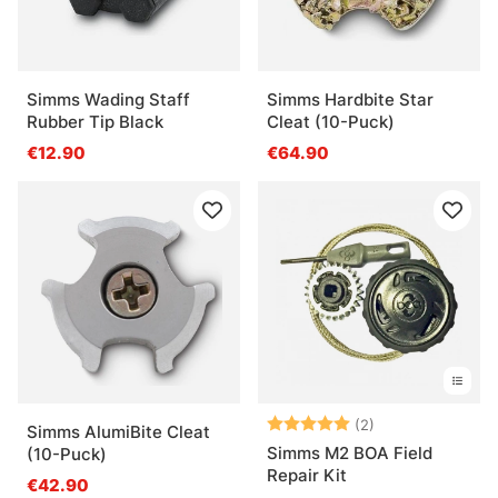
Simms Wading Staff
Simms Hardbite Star
Rubber Tip Black
Cleat (10-Puck)
€12.90
€64.90
Arvio:
5.0 5:sta tähde
(2)
Simms AlumiBite Cleat
Simms M2 BOA Field
(10-Puck)
Repair Kit
€42.90