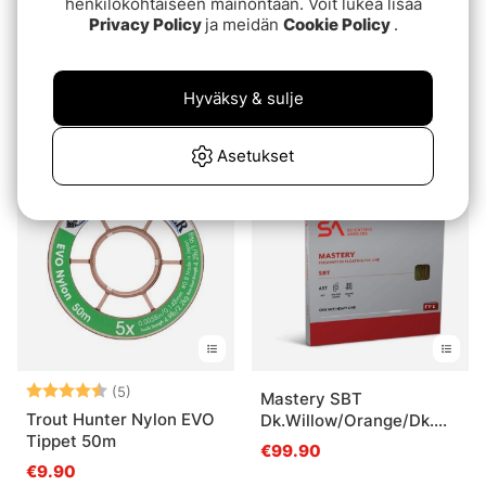
henkilökohtaiseen mainontaan. Voit lukea lisää
Privacy Policy
ja meidän
Cookie Policy
.
Trout Hunter RH Finesse
Trout Hunter Tippet Post
Leader 14ft
- Red
Hyväksy & sulje
€5.90
€21.90
Asetukset
Arvio:
4.8 5:sta tähdestä
(5)
Mastery SBT
Trout Hunter Nylon EVO
Dk.Willow/Orange/Dk.Willow
Tippet 50m
tip WF
€99.90
€9.90