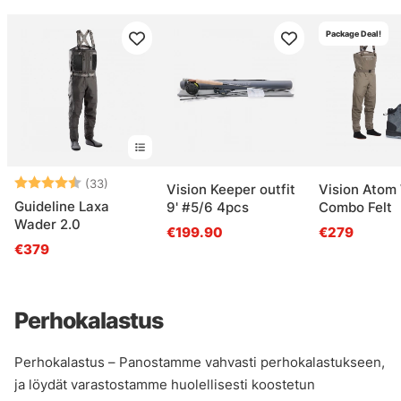
Package Deal!
Arvio:
4.6 5:sta tähdestä
(33)
Vision Keeper outfit
Vision Atom
Guideline Laxa
9' #5/6 4pcs
Combo Felt
Wader 2.0
€199.90
€279
€379
Perhokalastus
Perhokalastus – Panostamme vahvasti perhokalastukseen,
ja löydät varastostamme huolellisesti koostetun