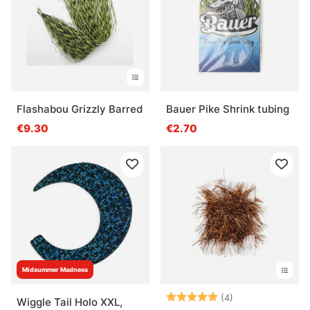
Flashabou Grizzly Barred
Bauer Pike Shrink tubing
€9.30
€2.70
Midsummer Madness
Arvio:
5.0 5:sta tähde
(4)
Wiggle Tail Holo XXL,