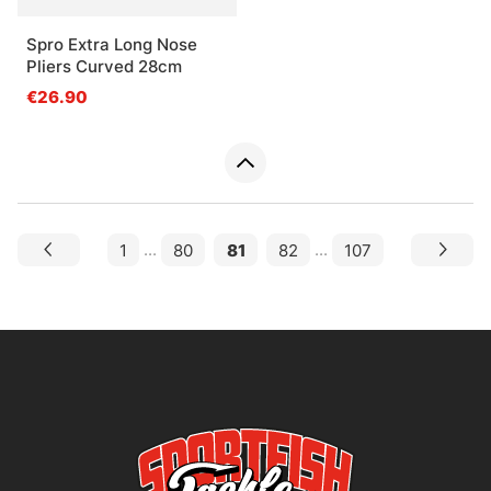
Spro Extra Long Nose
Pliers Curved 28cm
€26.90
1
...
80
81
82
...
107