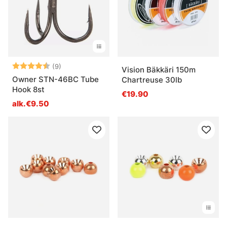
Arvio:
4.9 5:sta tähdestä
(9)
Vision Bäkkäri 150m
Owner STN-46BC Tube
Chartreuse 30lb
Hook 8st
€19.90
alk.€9.50