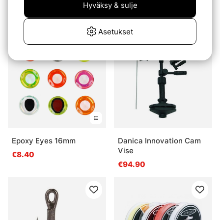
Magic Head Round
X Universal Predator, 2/0
Hyväksy & sulje
€6.50
€8.20
€8.40
Asetukset
Epoxy Eyes 16mm
Danica Innovation Cam
Vise
€8.40
€94.90