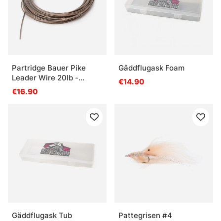
Partridge Bauer Pike
Gäddflugask Foam
Leader Wire 20lb -
€14.90
Brown
€16.90
Gäddflugask Tub
Pattegrisen #4