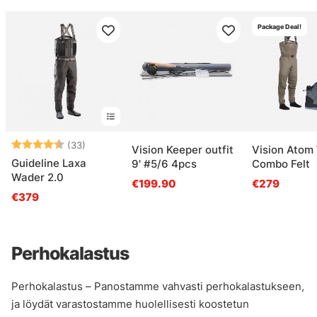
Package Deal!
Arvio:
4.6 5:sta tähdestä
(33)
Vision Keeper outfit
Vision Atom
Guideline Laxa
9' #5/6 4pcs
Combo Felt
Wader 2.0
€199.90
€279
€379
Perhokalastus
Perhokalastus – Panostamme vahvasti perhokalastukseen,
ja löydät varastostamme huolellisesti koostetun