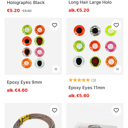
Long Hair Large Holo
Holographic Black
alk.€5.20
€5.20
€5.60
Arvio:
5.0 5:sta tähde
(3)
Epoxy Eyes 9mm
Epoxy Eyes 11mm
alk.€4.60
alk.€5.60