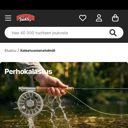
Etusivu
Kalastusmenetelmät
Perhokalastus