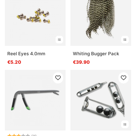
Reel Eyes 4.0mm
Whiting Bugger Pack
€5.20
€39.90
Arvio:
3.0 5:sta tähdestä