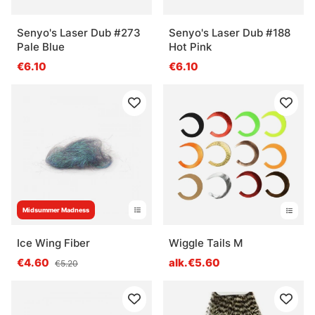
Senyo's Laser Dub #273
Senyo's Laser Dub #188
Pale Blue
Hot Pink
€6.10
€6.10
Midsummer Madness
Ice Wing Fiber
Wiggle Tails M
€4.60
alk.€5.60
€5.20