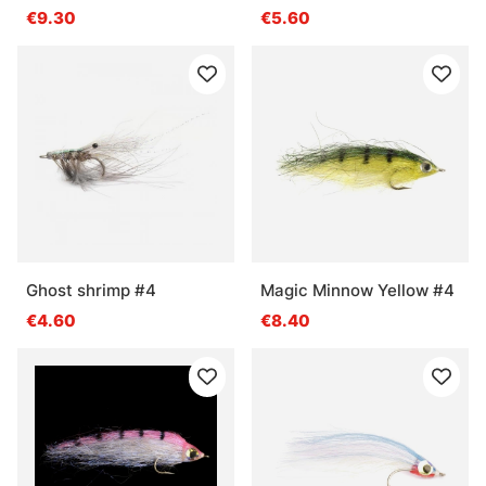
€9.30
€5.60
Ghost shrimp #4
Magic Minnow Yellow #4
€4.60
€8.40