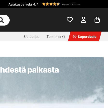
Asiakaspalvelu
4.7
Perustuu 2732 ääneen
Uutuudet
Tuotemerkit
Superdeals
 yhdestä paikasta