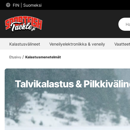
 FIN 
| Suomeksi
Kalastusvälineet
Veneilyelektroniikka & veneily
Vaatteet
Etusivu
Kalastusmenetelmät
Talvikalastus & Pilkkiväli