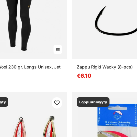
ool 230 gr. Longs Unisex, Jet
Zappu Rigid Wacky (8-pcs)
€6.10
yty
Loppuunmyyty