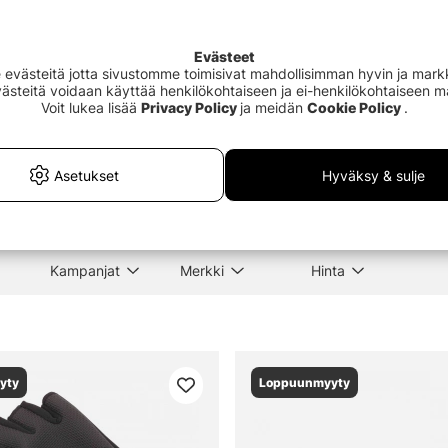
Evästeet
Outlet
41%
västeitä jotta sivustomme toimisivat mahdollisimman hyvin ja markki
Evästeitä voidaan käyttää henkilökohtaiseen ja ei-henkilökohtaiseen 
Voit lukea lisää
Privacy Policy
ja meidän
Cookie Policy
.
 Scissors Incl,
Wild River Backpack 22cm
Söde
5''/8,9cm Black
150c
€129
€3.
€219
Asetukset
Hyväksy & sulje
Kampanjat
Merkki
Hinta
yty
Loppuunmyyty