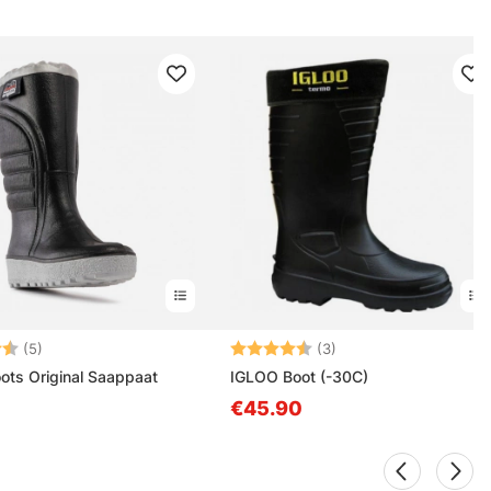
4.2 5:sta tähdestä
Arvio:
4.3 5:sta tähdestä
(5)
(3)
ts Original Saappaat
IGLOO Boot (-30C)
€45.90