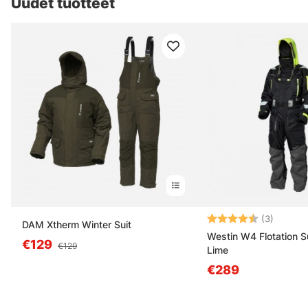
Uudet tuotteet
Arvio:
4.7 5:s
(3)
DAM Xtherm Winter Suit
Westin W4 Flotation Su
€129
€129
Lime
€289