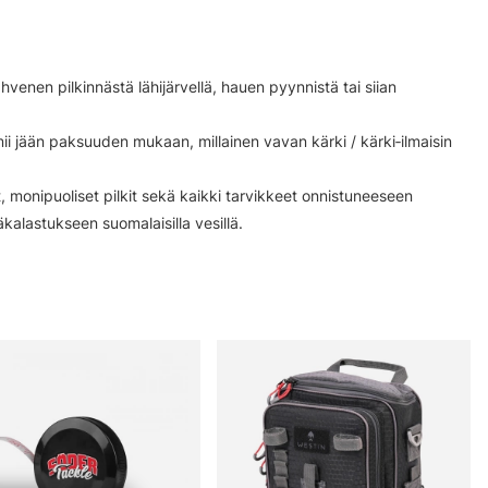
venen pilkinnästä lähijärvellä, hauen pyynnistä tai siian
mii jään paksuuden mukaan, millainen vavan kärki / kärki‑ilmaisin
 monipuoliset pilkit sekä kaikki tarvikkeet onnistuneeseen
ääkalastukseen suomalaisilla vesillä.