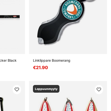
cker Black
Linklippare Boomerang
€21.90
Loppuunmyyty