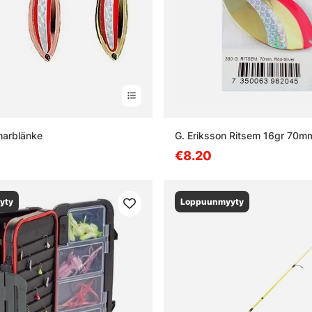
harblänke
G. Eriksson Ritsem 16gr 70m
€8.20
yty
Loppuunmyyty