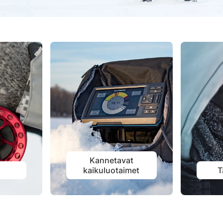
Kannetavat
t
kaikuluotaimet
T