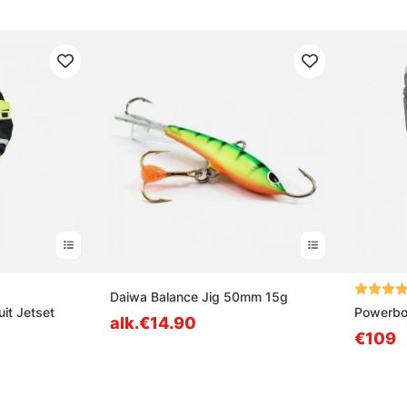
ta tähdestä
Arvio:
Daiwa Balance Jig 50mm 15g
it Jetset
Powerboo
alk.€14.90
€109