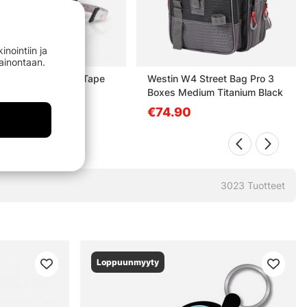
nointiin ja
mainontaan.
r Tackle Measure Tape
Westin W4 Street Bag Pro 3
m Black
Boxes Medium Titanium Black
90
€74.90
3023
Tuotteet
Loppuunmyyty