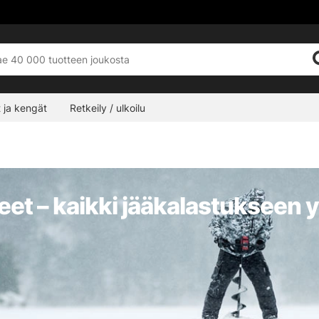
 ja kengät
Retkeily / ulkoilu
neet – kaikki jääkalastukseen