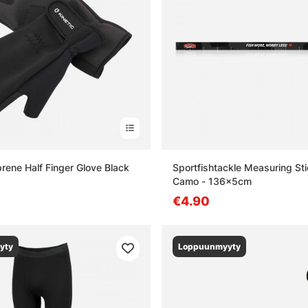
prene Half Finger Glove Black
Sportfishtackle Measuring Sti
Camo - 136x5cm
€4.90
yty
Loppuunmyyty