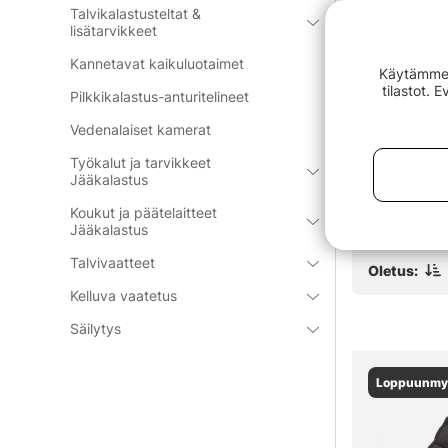
Talvikalastusteltat &
lisätarvikkeet
Kannetavat kaikuluotaimet
Käytämme e
tilastot. 
Pilkkikalastus-anturitelineet
ure Tape
Westin W4 Street Bag Pro 3
Westin Braid
Vedenalaiset kamerat
Boxes Medium Titanium Black
Sheath S 3,
Sand
€74.90
€10.90
Työkalut ja tarvikkeet
Jääkalastus
Koukut ja päätelaitteet
Jääkalastus
Talvivaatteet
Oletus:
Kelluva vaatetus
Säilytys
Loppuunmy