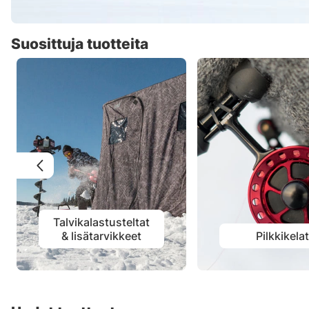
Suosittuja tuotteita
Talvikalastusteltat
& lisätarvikkeet
Pilkkikela