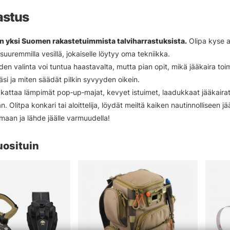
astus
n yksi Suomen rakastetuimmista talviharrastuksista.
Olipa kyse ah
uuremmilla vesillä, jokaiselle löytyy oma tekniikka.
den valinta voi tuntua haastavalta, mutta pian opit, mikä jääkaira toi
lläsi ja miten säädät pilkin syvyyden oikein.
attaa lämpimät pop‑up‑majat, kevyet istuimet, laadukkaat jääkairat,
. Olitpa konkari tai aloittelija, löydät meiltä kaiken nautinnolliseen j
imaan ja lähde jäälle varmuudella!
uosituin