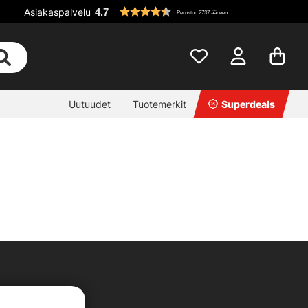
Asiakaspalvelu
4.7
Perustuu 2737 ääneen
Uutuudet
Tuotemerkit
Superdeals