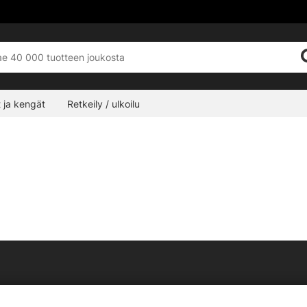
 ja kengät
Retkeily / ulkoilu